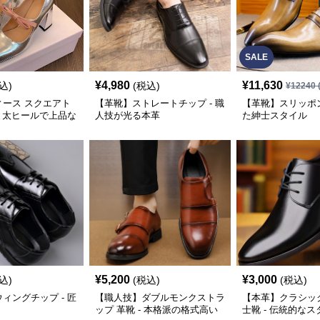
SALE
¥
4,980
¥
11,630
込)
(税込)
¥
12240
ィース スクエアト
【革靴】ストレートチップ - 職
【革靴】スリッポン
ンと太ヒールで上品な
人技が光る本革
た紳士スタイル
¥
5,200
¥
3,000
込)
(税込)
(税込)
ィングチップ - 匠
【職人技】ダブルモンクストラ
【本革】クラシッ
ップ 革靴 - 本格派の格式高い
士靴 - 伝統的な