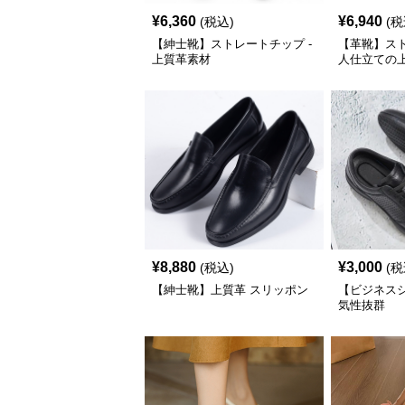
¥
6,360
¥
6,940
(税込)
(税
【紳士靴】ストレートチップ -
【革靴】スト
上質革素材
人仕立ての
¥
8,880
¥
3,000
(税込)
(税
【紳士靴】上質革 スリッポン
【ビジネスシ
気性抜群