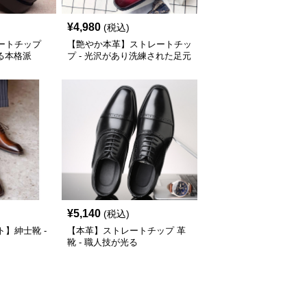
¥
4,980
(税込)
ートチップ
【艶やか本革】ストレートチッ
光る本格派
プ - 光沢があり洗練された足元
に
¥
5,140
(税込)
】紳士靴 -
【本革】ストレートチップ 革
靴 - 職人技が光る