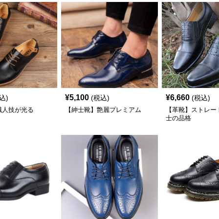
¥
5,100
¥
6,660
込)
(税込)
(税込)
職人技が光る
【紳士靴】艶麗プレミアム
【革靴】ストレート
士の品格