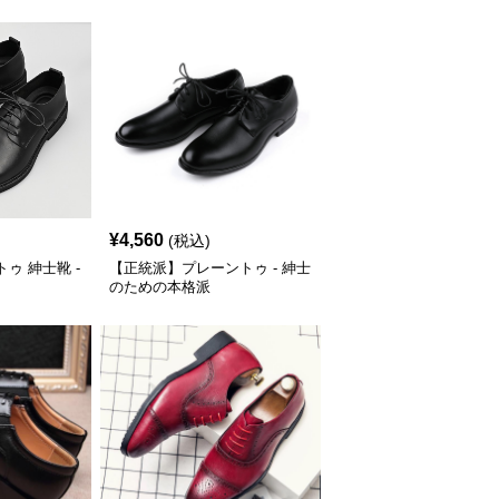
¥
4,560
(税込)
ゥ 紳士靴 -
【正統派】プレーントゥ - 紳士
のための本格派