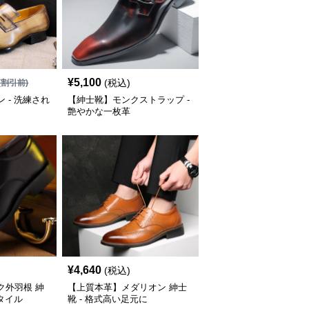
¥
5,100
(税込)
(割引前)
 - 洗練され
【紳士靴】モンクストラップ -
艶やかな一枚革
¥
4,640
(税込)
ク外羽根 紳
【上質本革】メダリオン 紳士
スタイル
靴 - 格式高い足元に