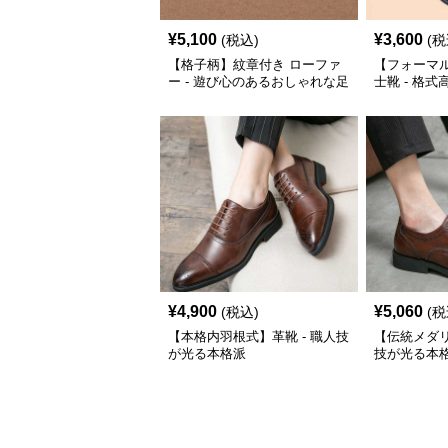
¥
5,100
¥
3,600
(税込)
(税
【格子柄】紋章付き ローファ
【フォーマ
ー - 遊び心のあるおしゃれな足
士靴 - 格
元に
¥
4,900
¥
5,060
(税込)
(税
【本格内羽根式】革靴 - 職人技
【伝統メダリ
が光る本格派
技が光る本