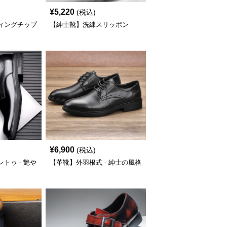
¥
5,220
(税込)
ィングチップ
【紳士靴】洗練スリッポン
¥
6,900
(税込)
トゥ - 艶や
【革靴】外羽根式 - 紳士の風格