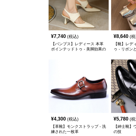
¥
7,740
¥
8,640
(税込)
(税
【パンプス】レディース 本革
【靴】レデ
ポインテッドトゥ - 美脚効果の
ゥ - リボ
あるバ
オフィ
¥
4,300
¥
5,780
(税込)
(税
【革靴】モンクストラップ - 洗
【紳士靴】ウ
練された一枚革
の技