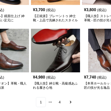
¥
3,700
¥
3,800
込)
(税込)
(税込)
ル】鏡面仕上げ 紳
【正統派】プレーントゥ 紳士
【職人技】ストレ
式高い足元に
靴 - 上品で洗練されたスタイル
革靴 - 匠の技が
¥
4,980
¥
7,740
込)
(税込)
(税込)
オン】革靴 - 職人
【職人技】紳士靴 - 高級感あふ
【本革ホールカット
格派
れる履き心地
匠の技が光る逸品
1
4
More pages