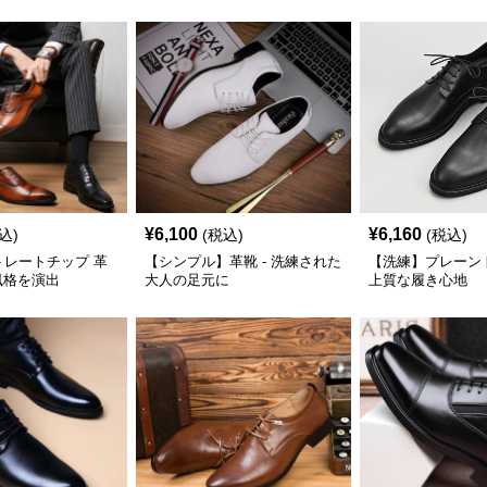
足元に
¥
6,100
¥
6,160
込)
(税込)
(税込)
トレートチップ 革
【シンプル】革靴 - 洗練された
【洗練】プレーント
の風格を演出
大人の足元に
上質な履き心地