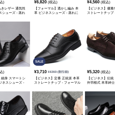
¥
6,820
¥
4,560
込)
(税込)
(税込)
あきレザー 通気性
【フォーマル】透かし編み 本
【ビジネス】優雅
スシューズ - 蒸れ
革 ビジネスシューズ - 蒸れに
ストレートチップ 
くい 上質
SALE
¥
3,710
¥
5,320
込)
(税込)
¥
4360
(割引前)
】細身 スマートシ
【ビジネス】定番 正統派 本革
【ビジネス】伝統
ジネスシューズ -
ストレートチップ - フォーマル
外羽根式 本革紳士靴
マル