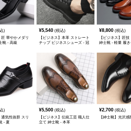
¥
5,540
¥
8,800
込)
(税込)
(税込)
】匠 華やかメダリ
【ビジネス】本革 ストレート
【ビジネス】匠技
靴 - 高級
チップ ビジネスシューズ - 冠
紳士靴 - 軽量 履
婚葬祭
¥
5,500
¥
2,700
込)
(税込)
(税込)
】通気性抜群 スリ
【ビジネス】伝統工芸 職人仕
【紳士靴】光沢感
 - 夏
立て 紳士靴 - 本革