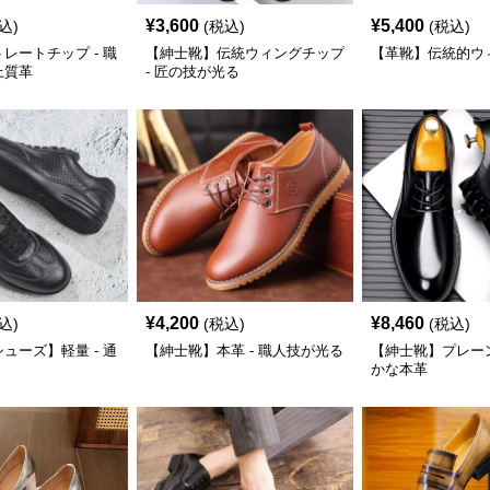
¥
3,600
¥
5,400
込)
(税込)
(税込)
レートチップ - 職
【紳士靴】伝統ウィングチップ
【革靴】伝統的ウ
上質革
- 匠の技が光る
¥
4,200
¥
8,460
込)
(税込)
(税込)
ューズ】軽量 - 通
【紳士靴】本革 - 職人技が光る
【紳士靴】プレーン
かな本革