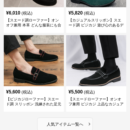
¥
6,010
¥
5,820
(税込)
(税込)
【スエード調ローファー】オン
【カジュアルスリッポン】スエ
オフ兼用 本革 どんな服装にも合
ード調 ビジカジ 遊び心のあるデ
わせやすく快適な履き心地を提
ザインで自分らしいスタイルを
供
表現
¥
5,600
¥
5,500
(税込)
(税込)
【ビジカジローファー】スエー
【スエードローファー】オンオ
ド調 スリッポン 洗練された足元
フ兼用 ビジカジ 上品なカジュア
を演出しジャケットスタイルを
ル感で休日の散歩にも最適
引き立てる
›
人気アイテム一覧へ