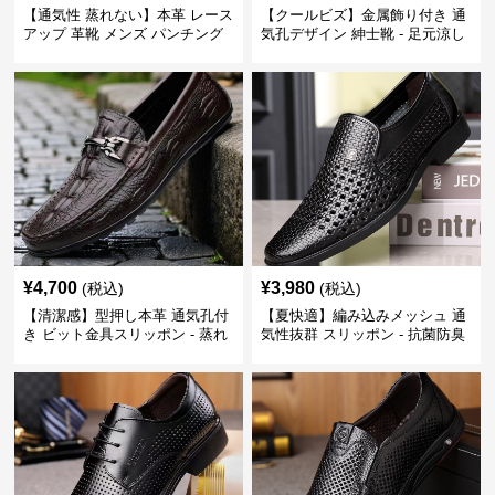
【通気性 蒸れない】本革 レース
【クールビズ】金属飾り付き 通
アップ 革靴 メンズ パンチング
気孔デザイン 紳士靴 - 足元涼し
快適 ビジネスシューズ 歩きやす
い 営業 外回り 通勤
い 営業
¥
4,700
¥
3,980
(税込)
(税込)
【清潔感】型押し本革 通気孔付
【夏快適】編み込みメッシュ 通
き ビット金具スリッポン - 蒸れ
気性抜群 スリッポン - 抗菌防臭
ない レザー 紳士靴
春夏用 紳士靴