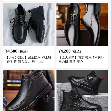
¥
4,680
¥
4,280
(税込)
(税込)
【レイン対応】完全防水 紳士靴
【全天候型】防水 撥水 外羽根 -
- 雨対策 滑らない 滑り止め
雨の日 雪道 安心