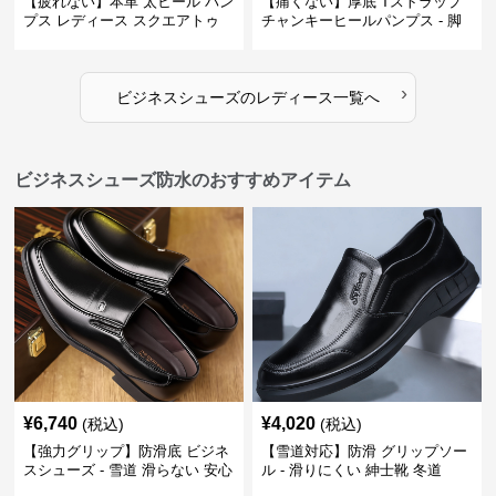
【疲れない】本革 太ヒール パン
【痛くない】厚底 Tストラップ
プス レディース スクエアトゥ
チャンキーヒールパンプス - 脚
ビジネスシューズ 営業 スーツ
長効果 かわいい 歩きやすい
歩きやすい
›
ビジネスシューズ
の
レディース
一覧へ
ビジネスシューズ防水のおすすめアイテム
¥
6,740
¥
4,020
(税込)
(税込)
【強力グリップ】防滑底 ビジネ
【雪道対応】防滑 グリップソー
スシューズ - 雪道 滑らない 安心
ル - 滑りにくい 紳士靴 冬道