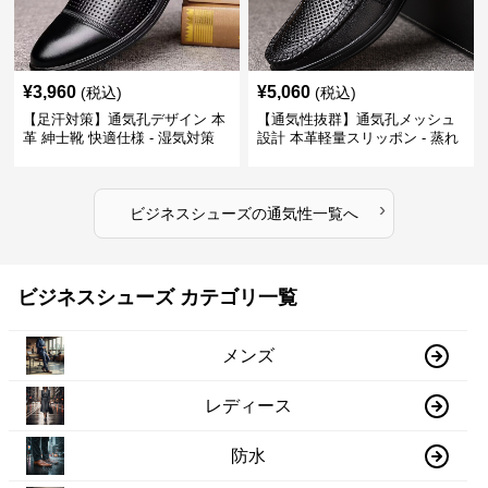
¥
3,960
¥
5,060
(税込)
(税込)
【足汗対策】通気孔デザイン 本
【通気性抜群】通気孔メッシュ
革 紳士靴 快適仕様 - 湿気対策
設計 本革軽量スリッポン - 蒸れ
疲れにくい 涼しい
ない 夏用 クールビズ
›
ビジネスシューズ
の
通気性
一覧へ
ビジネスシューズ カテゴリ一覧
メンズ
レディース
防水