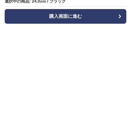
選択中の商品: 24.0cm / ブラック
選択中の商品: 24.0cm / ブラック
購入画面に進む
購入画面に進む
Bizishu
について
会社概要
利用規約