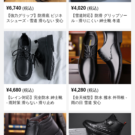
¥
6,740
¥
4,020
(税込)
(税込)
【強力グリップ】防滑底 ビジネ
【雪道対応】防滑 グリップソー
スシューズ - 雪道 滑らない 安心
ル - 滑りにくい 紳士靴 冬道
¥
4,680
¥
4,280
(税込)
(税込)
【レイン対応】完全防水 紳士靴
【全天候型】防水 撥水 外羽根 -
- 雨対策 滑らない 滑り止め
雨の日 雪道 安心