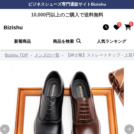
ビジネスシューズ
専門通販サイト
Bizishu
10,000
円以上のご購入で送料無料
0
0
Bizishu
新着商品
商品を検索
人気ランキング
Bizishu TOP
›
メンズの一覧
›
【紳士靴】ストレートチップ - 上質
Previous slide
Ne