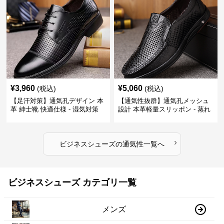
¥
3,960
¥
5,060
(税込)
(税込)
【足汗対策】通気孔デザイン 本
【通気性抜群】通気孔メッシュ
革 紳士靴 快適仕様 - 湿気対策
設計 本革軽量スリッポン - 蒸れ
疲れにくい 涼しい
ない 夏用 クールビズ
›
ビジネスシューズ
の
通気性
一覧へ
ビジネスシューズ カテゴリ一覧
メンズ