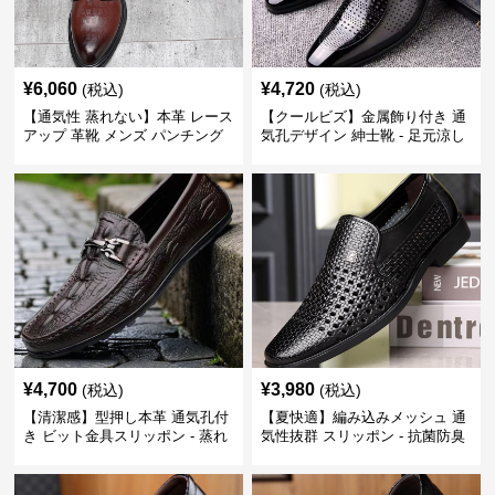
¥
6,060
¥
4,720
(税込)
(税込)
【通気性 蒸れない】本革 レース
【クールビズ】金属飾り付き 通
アップ 革靴 メンズ パンチング
気孔デザイン 紳士靴 - 足元涼し
快適 ビジネスシューズ 歩きやす
い 営業 外回り 通勤
い 営業
¥
4,700
¥
3,980
(税込)
(税込)
【清潔感】型押し本革 通気孔付
【夏快適】編み込みメッシュ 通
き ビット金具スリッポン - 蒸れ
気性抜群 スリッポン - 抗菌防臭
ない レザー 紳士靴
春夏用 紳士靴