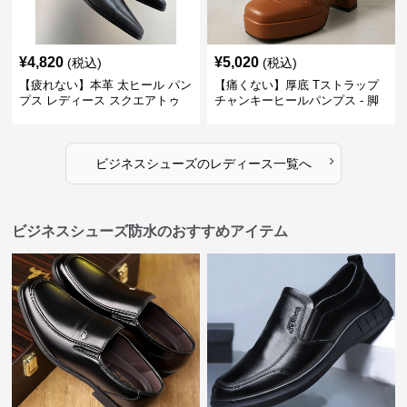
¥
4,820
¥
5,020
(税込)
(税込)
【疲れない】本革 太ヒール パン
【痛くない】厚底 Tストラップ
プス レディース スクエアトゥ
チャンキーヒールパンプス - 脚
ビジネスシューズ 営業 スーツ
長効果 かわいい 歩きやすい
歩きやすい
›
ビジネスシューズ
の
レディース
一覧へ
ビジネスシューズ防水のおすすめアイテム