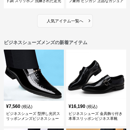
ド調 スリッポン 洗練された足元
フ兼用 ビジカジ 上品なカジュア
を演出しジャケットスタイルを
ル感で休日の散歩にも最適
引き立てる
›
人気アイテム一覧へ
ビジネスシューズメンズの新着アイテム
¥
7,560
¥
16,190
(税込)
(税込)
ビジネスシューズ 型押し光沢ス
ビジネスシューズ 金具飾り付き
リッポンメンズビジネスシュー
本革スリッポンビジネス革靴
ズ