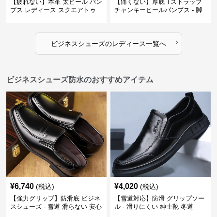
【疲れない】本革 太ヒール パン
【痛くない】厚底 Tストラップ
プス レディース スクエアトゥ
チャンキーヒールパンプス - 脚
ビジネスシューズ 営業 スーツ
長効果 かわいい 歩きやすい
歩きやすい
›
ビジネスシューズ
の
レディース
一覧へ
ビジネスシューズ防水のおすすめアイテム
¥
6,740
¥
4,020
(税込)
(税込)
【強力グリップ】防滑底 ビジネ
【雪道対応】防滑 グリップソー
スシューズ - 雪道 滑らない 安心
ル - 滑りにくい 紳士靴 冬道