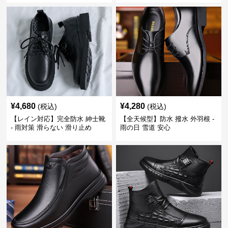
¥
4,680
¥
4,280
(税込)
(税込)
【レイン対応】完全防水 紳士靴
【全天候型】防水 撥水 外羽根 -
- 雨対策 滑らない 滑り止め
雨の日 雪道 安心