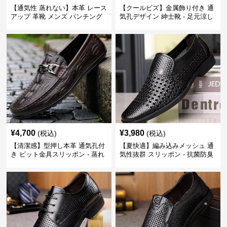
【通気性 蒸れない】本革 レース
【クールビズ】金属飾り付き 通
アップ 革靴 メンズ パンチング
気孔デザイン 紳士靴 - 足元涼し
快適 ビジネスシューズ 歩きやす
い 営業 外回り 通勤
い 営業
¥
4,700
¥
3,980
(税込)
(税込)
【清潔感】型押し本革 通気孔付
【夏快適】編み込みメッシュ 通
き ビット金具スリッポン - 蒸れ
気性抜群 スリッポン - 抗菌防臭
ない レザー 紳士靴
春夏用 紳士靴