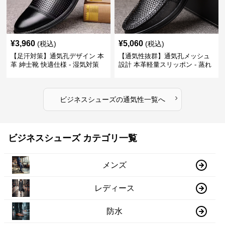
¥
3,960
¥
5,060
(税込)
(税込)
【足汗対策】通気孔デザイン 本
【通気性抜群】通気孔メッシュ
革 紳士靴 快適仕様 - 湿気対策
設計 本革軽量スリッポン - 蒸れ
疲れにくい 涼しい
ない 夏用 クールビズ
›
ビジネスシューズ
の
通気性
一覧へ
ビジネスシューズ カテゴリ一覧
メンズ
レディース
防水