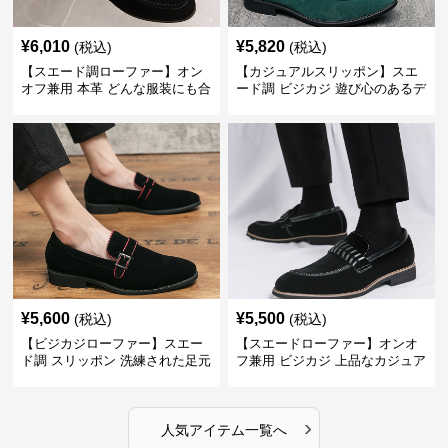
¥
6,010
¥
5,820
(税込)
(税込)
【スエード調ローファー】オン
【カジュアルスリッポン】スエ
オフ兼用 本革 どんな服装にも合
ード調 ビジカジ 遊び心のあるデ
わせやすく快適な履き心地を提
ザインで自分らしいスタイルを
供
表現
¥
5,600
¥
5,500
(税込)
(税込)
【ビジカジローファー】スエー
【スエードローファー】オンオ
ド調 スリッポン 洗練された足元
フ兼用 ビジカジ 上品なカジュア
を演出しジャケットスタイルを
ル感で休日の散歩にも最適
引き立てる
›
人気アイテム一覧へ