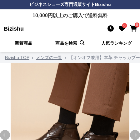
ビジネスシューズ
専門通販サイト
Bizishu
10,000
円以上のご購入で送料無料
0
0
Bizishu
新着商品
商品を検索
人気ランキング
Bizishu TOP
›
メンズの一覧
›
【オンオフ兼用】本革 チャッカブー
Previous slide
Ne