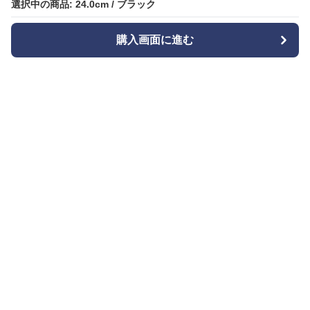
選択中の商品: 24.0cm / ブラック
選択中の商品: 24.0cm / ブラック
購入画面に進む
購入画面に進む
Bizishu
について
会社概要
利用規約