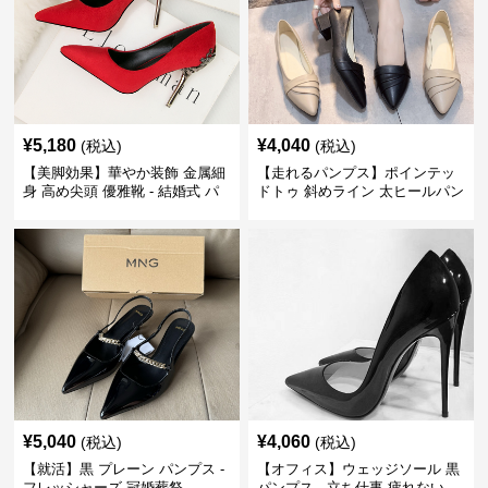
¥
5,180
¥
4,040
(税込)
(税込)
【美脚効果】華やか装飾 金属細
【走れるパンプス】ポインテッ
身 高め尖頭 優雅靴 - 結婚式 パ
ドトゥ 斜めライン 太ヒールパン
ーティー ヒール
プス - 痛くない オフィス
¥
5,040
¥
4,060
(税込)
(税込)
【就活】黒 プレーン パンプス -
【オフィス】ウェッジソール 黒
フレッシャーズ 冠婚葬祭
パンプス - 立ち仕事 疲れない