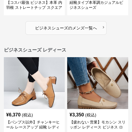
【コスパ最強 ビジネス】本革 内
紐靴タイプ本革調カジュアルビ
羽根 ストレートチップ スクエア
ジネスシューズ
トゥ 革靴 メンズ 冠婚葬祭 40代
フォーマル
›
ビジネスシューズ
の
メンズ
一覧へ
ビジネスシューズ レディース
¥
6,370
¥
3,350
(税込)
(税込)
【パンプス以外】チャンキーヒ
【疲れない 営業】モカシン スリ
ール レースアップ 紐靴 レディ
ッポン レディース ビジネス ロ