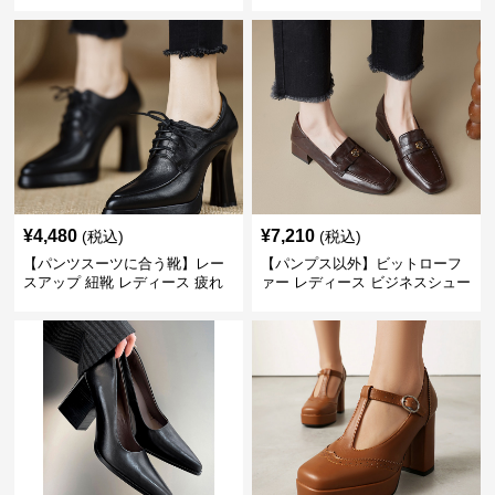
ース ビジネスシューズ パンツス
ーファー 歩きやすい ビジネスカ
ーツ スクエアトゥ 歩きやすい
ジュアル パンプス以外
¥
4,480
¥
7,210
(税込)
(税込)
【パンツスーツに合う靴】レー
【パンプス以外】ビットローフ
スアップ 紐靴 レディース 疲れ
ァー レディース ビジネスシュー
ない 太ヒール オックスフォード
ズ ビジネスカジュアル スクエア
ビジネスシューズ
トゥ 疲れない スーツ