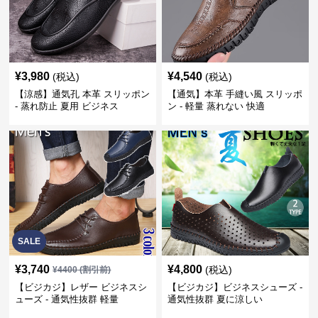
¥
3,980
¥
4,540
(税込)
(税込)
【涼感】通気孔 本革 スリッポン
【通気】本革 手縫い風 スリッポ
- 蒸れ防止 夏用 ビジネス
ン - 軽量 蒸れない 快適
SALE
¥
3,740
¥
4,800
(税込)
¥
4400
(割引前)
【ビジカジ】レザー ビジネスシ
【ビジカジ】ビジネスシューズ -
ューズ - 通気性抜群 軽量
通気性抜群 夏に涼しい