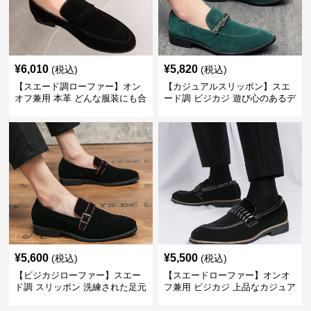
¥
6,010
¥
5,820
(税込)
(税込)
【スエード調ローファー】オン
【カジュアルスリッポン】スエ
オフ兼用 本革 どんな服装にも合
ード調 ビジカジ 遊び心のあるデ
わせやすく快適な履き心地を提
ザインで自分らしいスタイルを
供
表現
¥
5,600
¥
5,500
(税込)
(税込)
【ビジカジローファー】スエー
【スエードローファー】オンオ
ド調 スリッポン 洗練された足元
フ兼用 ビジカジ 上品なカジュア
を演出しジャケットスタイルを
ル感で休日の散歩にも最適
引き立てる