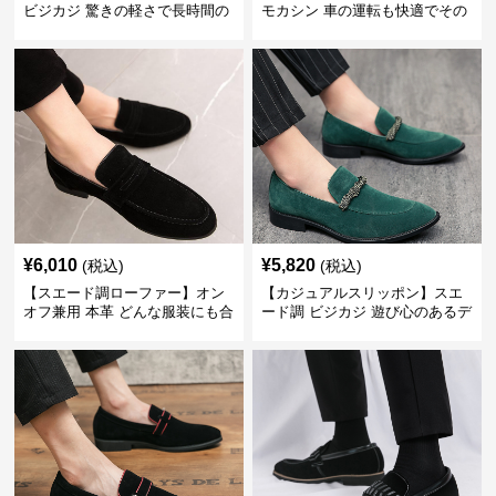
ビジカジ 驚きの軽さで長時間の
モカシン 車の運転も快適でその
歩行も疲れ知らず
まま街歩きも楽しめる
¥
6,010
¥
5,820
(税込)
(税込)
【スエード調ローファー】オン
【カジュアルスリッポン】スエ
オフ兼用 本革 どんな服装にも合
ード調 ビジカジ 遊び心のあるデ
わせやすく快適な履き心地を提
ザインで自分らしいスタイルを
供
表現