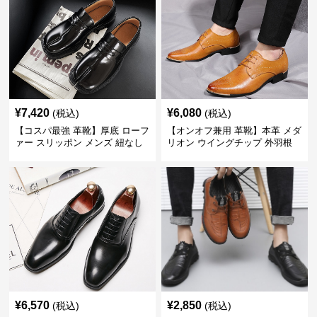
¥
7,420
¥
6,080
(税込)
(税込)
【コスパ最強 革靴】厚底 ローフ
【オンオフ兼用 革靴】本革 メダ
ァー スリッポン メンズ 紐なし
リオン ウイングチップ 外羽根
脱ぎ履き楽 ビジネスカジュアル
メンズ ビジネス カジュアル 40
歩きやすい
代 歩きやすい
¥
6,570
¥
2,850
(税込)
(税込)