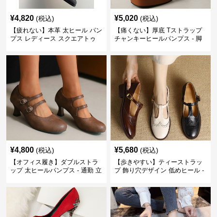
¥
4,820
¥
5,020
(税込)
(税込)
【疲れない】本革 太ヒール パン
【痛くない】厚底 Tストラップ
プス レディース スクエアトゥ
チャンキーヒールパンプス - 脚
ビジネスシューズ 営業 スーツ
長効果 かわいい 歩きやすい
歩きやすい
¥
4,800
¥
5,680
(税込)
(税込)
【オフィス履き】ダブルストラ
【歩きやすい】ティーストラッ
ップ 太ヒールパンプス - 通勤 立
プ 飾り穴デザイン 低めヒール -
ち仕事 痛くない
クラシック レトロ 安定感