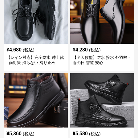
¥
4,680
¥
4,280
(税込)
(税込)
【レイン対応】完全防水 紳士靴
【全天候型】防水 撥水 外羽根 -
- 雨対策 滑らない 滑り止め
雨の日 雪道 安心
¥
5,360
¥
5,580
(税込)
(税込)