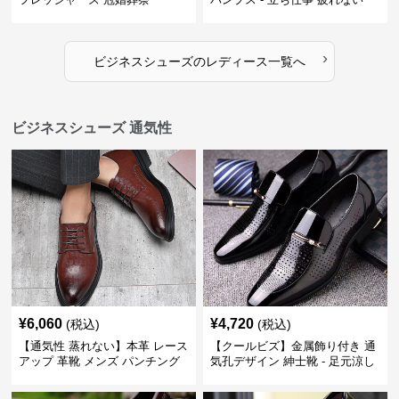
›
ビジネスシューズ
の
レディース
一覧へ
ビジネスシューズ 通気性
¥
6,060
¥
4,720
(税込)
(税込)
【通気性 蒸れない】本革 レース
【クールビズ】金属飾り付き 通
アップ 革靴 メンズ パンチング
気孔デザイン 紳士靴 - 足元涼し
快適 ビジネスシューズ 歩きやす
い 営業 外回り 通勤
い 営業