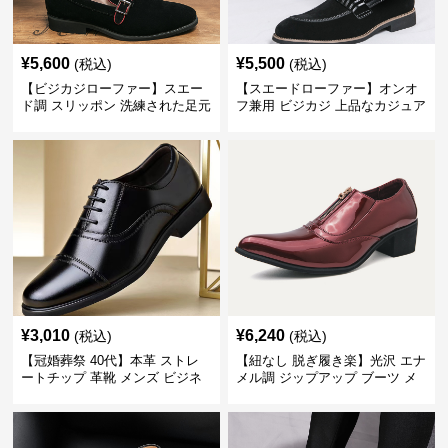
¥
5,600
¥
5,500
(税込)
(税込)
【ビジカジローファー】スエー
【スエードローファー】オンオ
ド調 スリッポン 洗練された足元
フ兼用 ビジカジ 上品なカジュア
を演出しジャケットスタイルを
ル感で休日の散歩にも最適
引き立てる
¥
3,010
¥
6,240
(税込)
(税込)
【冠婚葬祭 40代】本革 ストレ
【紐なし 脱ぎ履き楽】光沢 エナ
ートチップ 革靴 メンズ ビジネ
メル調 ジップアップ ブーツ メ
ス 内羽根 コスパ最強 フォーマ
ンズ ビジネス 革靴 40代 コスパ
ル
最強