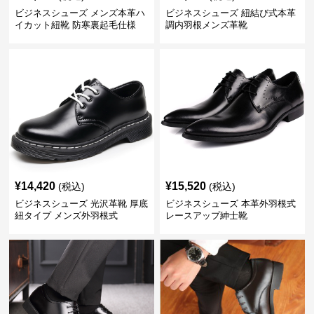
ビジネスシューズ メンズ本革ハ
ビジネスシューズ 紐結び式本革
イカット紐靴 防寒裏起毛仕様
調内羽根メンズ革靴
¥
14,420
¥
15,520
(税込)
(税込)
ビジネスシューズ 光沢革靴 厚底
ビジネスシューズ 本革外羽根式
紐タイプ メンズ外羽根式
レースアップ紳士靴