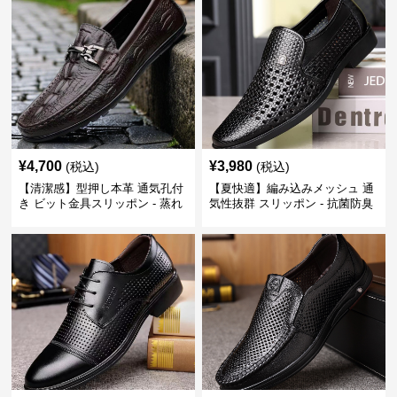
¥
4,700
¥
3,980
(税込)
(税込)
【清潔感】型押し本革 通気孔付
【夏快適】編み込みメッシュ 通
き ビット金具スリッポン - 蒸れ
気性抜群 スリッポン - 抗菌防臭
ない レザー 紳士靴
春夏用 紳士靴