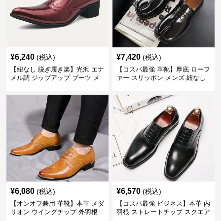
¥
6,240
¥
7,420
(税込)
(税込)
【紐なし 脱ぎ履き楽】光沢 エナ
【コスパ最強 革靴】厚底 ローフ
メル調 ジップアップ ブーツ メ
ァー スリッポン メンズ 紐なし
ンズ ビジネス 革靴 40代 コスパ
脱ぎ履き楽 ビジネスカジュアル
最強
歩きやすい
¥
6,080
¥
6,570
(税込)
(税込)
【オンオフ兼用 革靴】本革 メダ
【コスパ最強 ビジネス】本革 内
リオン ウイングチップ 外羽根
羽根 ストレートチップ スクエア
メンズ ビジネス カジュアル 40
トゥ 革靴 メンズ 冠婚葬祭 40代