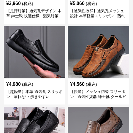
¥
3,960
¥
5,060
(税込)
(税込)
【足汗対策】通気孔デザイン 本
【通気性抜群】通気孔メッシュ
革 紳士靴 快適仕様 - 湿気対策
設計 本革軽量スリッポン - 蒸れ
疲れにくい 涼しい
ない 夏用 クールビズ
¥
4,980
¥
4,560
(税込)
(税込)
【超軽量】本革 通気孔 スリッポ
【快適】メッシュ切替 スリッポ
ン - 蒸れない 歩きやすい
ン - 通気性抜群 紳士靴 クールビ
ズ