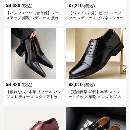
¥
4,480
¥
7,210
(税込)
(税込)
【パンツスーツに合う靴】レー
【パンプス以外】ビットローフ
スアップ 紐靴 レディース 疲れ
ァー レディース ビジネスシュー
ない 太ヒール オックスフォード
ズ ビジネスカジュアル スクエア
ビジネスシューズ
トゥ 疲れない スーツ
¥
4,820
¥
3,010
(税込)
(税込)
【疲れない】本革 太ヒール パン
【冠婚葬祭 40代】本革 ストレ
プス レディース スクエアトゥ
ートチップ 革靴 メンズ ビジネ
ビジネスシューズ 営業 スーツ
ス 内羽根 コスパ最強 フォーマ
歩きやすい
ル