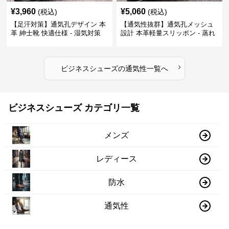
¥
3,960
¥
5,060
(税込)
(税込)
【足汗対策】通気孔デザイン 本
【通気性抜群】通気孔メッシュ
革 紳士靴 快適仕様 - 湿気対策
設計 本革軽量スリッポン - 蒸れ
疲れにくい 涼しい
ない 夏用 クールビズ
›
ビジネスシューズ
の
通気性
一覧へ
ビジネスシューズ カテゴリ一覧
メンズ
レディース
防水
通気性