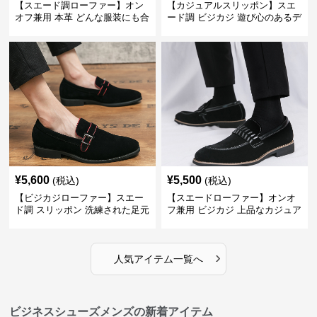
【スエード調ローファー】オン
【カジュアルスリッポン】スエ
オフ兼用 本革 どんな服装にも合
ード調 ビジカジ 遊び心のあるデ
わせやすく快適な履き心地を提
ザインで自分らしいスタイルを
供
表現
¥
5,600
¥
5,500
(税込)
(税込)
【ビジカジローファー】スエー
【スエードローファー】オンオ
ド調 スリッポン 洗練された足元
フ兼用 ビジカジ 上品なカジュア
を演出しジャケットスタイルを
ル感で休日の散歩にも最適
引き立てる
›
人気アイテム一覧へ
ビジネスシューズメンズの新着アイテム