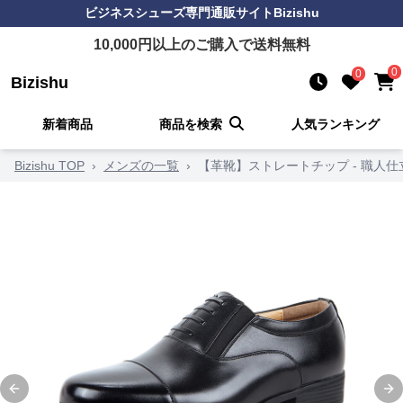
ビジネスシューズ
専門通販サイト
Bizishu
10,000
円以上のご購入で送料無料
0
0
Bizishu
新着商品
商品を検索
人気ランキング
Bizishu TOP
›
メンズの一覧
›
【革靴】ストレートチップ - 職人
Previous slide
Ne