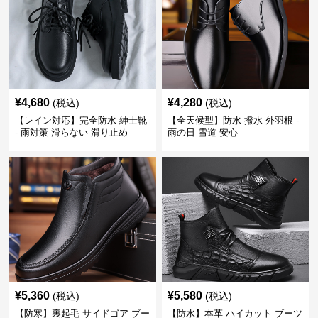
¥
4,680
¥
4,280
(税込)
(税込)
【レイン対応】完全防水 紳士靴
【全天候型】防水 撥水 外羽根 -
- 雨対策 滑らない 滑り止め
雨の日 雪道 安心
¥
5,360
¥
5,580
(税込)
(税込)
【防寒】裏起毛 サイドゴア ブー
【防水】本革 ハイカット ブーツ