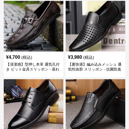
い 営業
¥
4,700
¥
3,980
(税込)
(税込)
【清潔感】型押し本革 通気孔付
【夏快適】編み込みメッシュ 通
き ビット金具スリッポン - 蒸れ
気性抜群 スリッポン - 抗菌防臭
ない レザー 紳士靴
春夏用 紳士靴