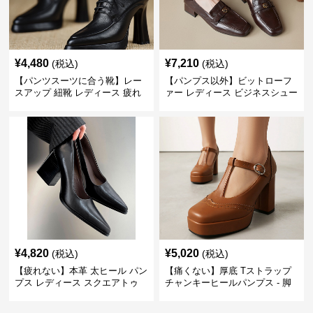
¥
4,480
¥
7,210
(税込)
(税込)
【パンツスーツに合う靴】レー
【パンプス以外】ビットローフ
スアップ 紐靴 レディース 疲れ
ァー レディース ビジネスシュー
ない 太ヒール オックスフォード
ズ ビジネスカジュアル スクエア
ビジネスシューズ
トゥ 疲れない スーツ
¥
4,820
¥
5,020
(税込)
(税込)
【疲れない】本革 太ヒール パン
【痛くない】厚底 Tストラップ
プス レディース スクエアトゥ
チャンキーヒールパンプス - 脚
ビジネスシューズ 営業 スーツ
長効果 かわいい 歩きやすい
歩きやすい