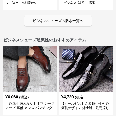
ツ - 防水 中綿 暖かい
- ビジネス 型押し 雪道
›
ビジネスシューズ
の
防水
一覧へ
ビジネスシューズ通気性のおすすめアイテム
¥
6,060
¥
4,720
(税込)
(税込)
【通気性 蒸れない】本革 レース
【クールビズ】金属飾り付き 通
アップ 革靴 メンズ パンチング
気孔デザイン 紳士靴 - 足元涼し
快適 ビジネスシューズ 歩きやす
い 営業 外回り 通勤