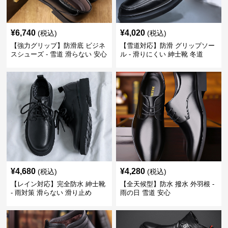
¥
6,740
¥
4,020
(税込)
(税込)
【強力グリップ】防滑底 ビジネ
【雪道対応】防滑 グリップソー
スシューズ - 雪道 滑らない 安心
ル - 滑りにくい 紳士靴 冬道
¥
4,680
¥
4,280
(税込)
(税込)
【レイン対応】完全防水 紳士靴
【全天候型】防水 撥水 外羽根 -
- 雨対策 滑らない 滑り止め
雨の日 雪道 安心