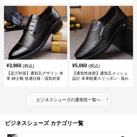
ない レザー 紳士靴
春夏用 紳士靴
¥
3,960
¥
5,060
(税込)
(税込)
【足汗対策】通気孔デザイン 本
【通気性抜群】通気孔メッシュ
革 紳士靴 快適仕様 - 湿気対策
設計 本革軽量スリッポン - 蒸れ
疲れにくい 涼しい
ない 夏用 クールビズ
›
ビジネスシューズ
の
通気性
一覧へ
ビジネスシューズ カテゴリ一覧