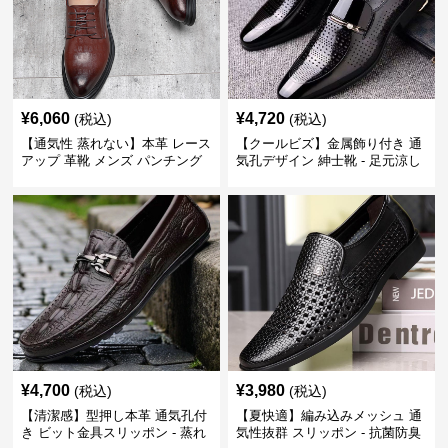
¥
6,060
¥
4,720
(税込)
(税込)
【通気性 蒸れない】本革 レース
【クールビズ】金属飾り付き 通
アップ 革靴 メンズ パンチング
気孔デザイン 紳士靴 - 足元涼し
快適 ビジネスシューズ 歩きやす
い 営業 外回り 通勤
い 営業
¥
4,700
¥
3,980
(税込)
(税込)
【清潔感】型押し本革 通気孔付
【夏快適】編み込みメッシュ 通
き ビット金具スリッポン - 蒸れ
気性抜群 スリッポン - 抗菌防臭