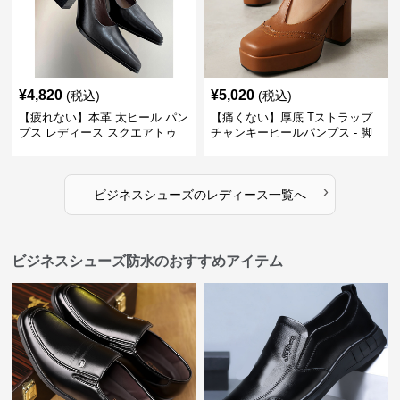
¥
4,820
¥
5,020
(税込)
(税込)
【疲れない】本革 太ヒール パン
【痛くない】厚底 Tストラップ
プス レディース スクエアトゥ
チャンキーヒールパンプス - 脚
ビジネスシューズ 営業 スーツ
長効果 かわいい 歩きやすい
歩きやすい
›
ビジネスシューズ
の
レディース
一覧へ
ビジネスシューズ防水のおすすめアイテム