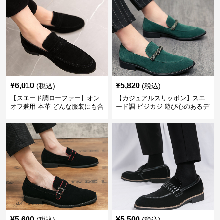
¥
6,010
¥
5,820
(税込)
(税込)
【スエード調ローファー】オン
【カジュアルスリッポン】スエ
オフ兼用 本革 どんな服装にも合
ード調 ビジカジ 遊び心のあるデ
わせやすく快適な履き心地を提
ザインで自分らしいスタイルを
供
表現
¥
5,600
¥
5,500
(税込)
(税込)