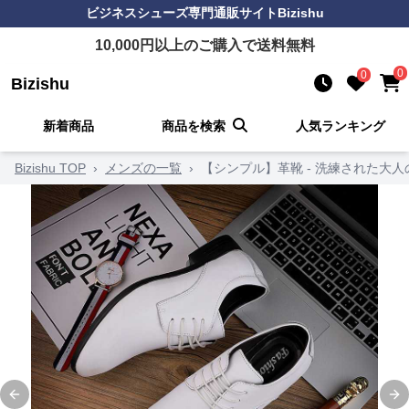
ビジネスシューズ
専門通販サイト
Bizishu
10,000
円以上のご購入で送料無料
0
0
Bizishu
新着商品
商品を検索
人気ランキング
Bizishu TOP
›
メンズの一覧
›
【シンプル】革靴 - 洗練された大
Previous slide
Ne