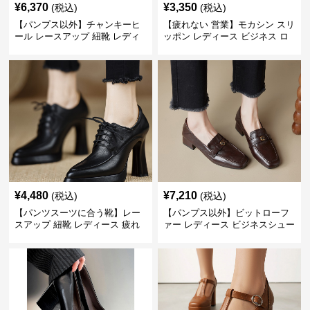
¥
6,370
¥
3,350
(税込)
(税込)
【パンプス以外】チャンキーヒ
【疲れない 営業】モカシン スリ
ール レースアップ 紐靴 レディ
ッポン レディース ビジネス ロ
ース ビジネスシューズ パンツス
ーファー 歩きやすい ビジネスカ
ーツ スクエアトゥ 歩きやすい
ジュアル パンプス以外
¥
4,480
¥
7,210
(税込)
(税込)
【パンツスーツに合う靴】レー
【パンプス以外】ビットローフ
スアップ 紐靴 レディース 疲れ
ァー レディース ビジネスシュー
ない 太ヒール オックスフォード
ズ ビジネスカジュアル スクエア
ビジネスシューズ
トゥ 疲れない スーツ