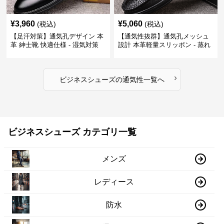
¥
3,960
¥
5,060
(税込)
(税込)
【足汗対策】通気孔デザイン 本
【通気性抜群】通気孔メッシュ
革 紳士靴 快適仕様 - 湿気対策
設計 本革軽量スリッポン - 蒸れ
疲れにくい 涼しい
ない 夏用 クールビズ
›
ビジネスシューズ
の
通気性
一覧へ
ビジネスシューズ カテゴリ一覧
メンズ
レディース
防水