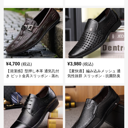
快適 ビジネスシューズ 歩きやす
い 営業 外回り 通勤
い 営業
¥
4,700
¥
3,980
(税込)
(税込)
【清潔感】型押し本革 通気孔付
【夏快適】編み込みメッシュ 通
き ビット金具スリッポン - 蒸れ
気性抜群 スリッポン - 抗菌防臭
ない レザー 紳士靴
春夏用 紳士靴