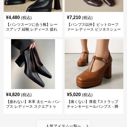
¥
4,480
¥
7,210
(税込)
(税込)
【パンツスーツに合う靴】レー
【パンプス以外】ビットローフ
スアップ 紐靴 レディース 疲れ
ァー レディース ビジネスシュー
ない 太ヒール オックスフォード
ズ ビジネスカジュアル スクエア
ビジネスシューズ
トゥ 疲れない スーツ
¥
4,820
¥
5,020
(税込)
(税込)
【疲れない】本革 太ヒール パン
【痛くない】厚底 Tストラップ
プス レディース スクエアトゥ
チャンキーヒールパンプス - 脚
ビジネスシューズ 営業 スーツ
長効果 かわいい 歩きやすい
歩きやすい
›
人気アイテム一覧へ