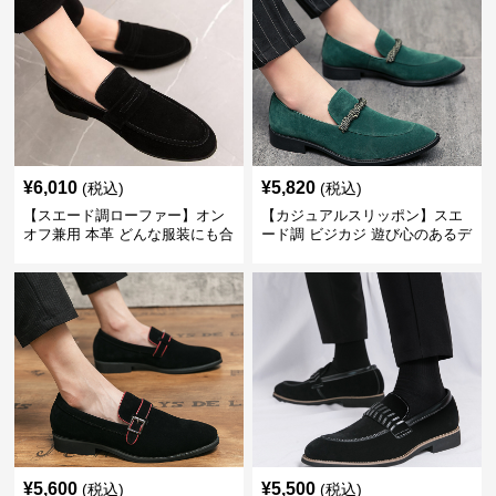
¥
6,010
¥
5,820
(税込)
(税込)
【スエード調ローファー】オン
【カジュアルスリッポン】スエ
オフ兼用 本革 どんな服装にも合
ード調 ビジカジ 遊び心のあるデ
わせやすく快適な履き心地を提
ザインで自分らしいスタイルを
供
表現
¥
5,600
¥
5,500
(税込)
(税込)