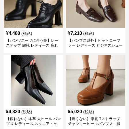
¥
4,480
¥
7,210
(税込)
(税込)
【パンツスーツに合う靴】レー
【パンプス以外】ビットローフ
スアップ 紐靴 レディース 疲れ
ァー レディース ビジネスシュー
ない 太ヒール オックスフォード
ズ ビジネスカジュアル スクエア
ビジネスシューズ
トゥ 疲れない スーツ
¥
4,820
¥
5,020
(税込)
(税込)
【疲れない】本革 太ヒール パン
【痛くない】厚底 Tストラップ
プス レディース スクエアトゥ
チャンキーヒールパンプス - 脚
ビジネスシューズ 営業 スーツ
長効果 かわいい 歩きやすい