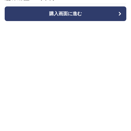
購入画面に進む
購入画面に進む
Bizishu
について
会社概要
利用規約