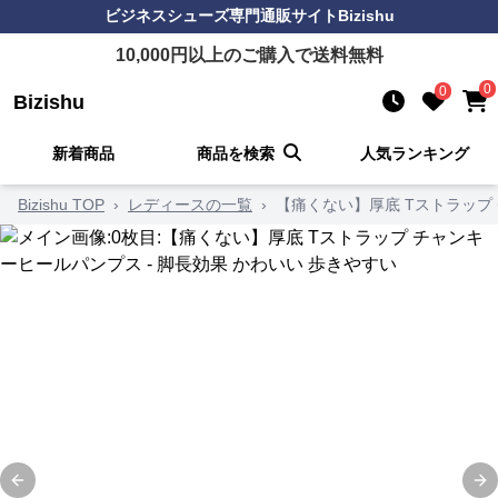
ビジネスシューズ
専門通販サイト
Bizishu
10,000
円以上のご購入で送料無料
0
0
Bizishu
新着商品
商品を検索
人気ランキング
Bizishu TOP
›
レディースの一覧
›
【痛くない】厚底 Tストラップ 
Previous slide
Ne