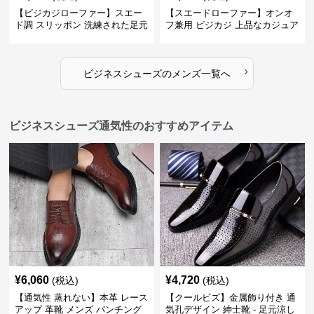
【ビジカジローファー】スエー
【スエードローファー】オンオ
ド調 スリッポン 洗練された足元
フ兼用 ビジカジ 上品なカジュア
を演出しジャケットスタイルを
ル感で休日の散歩にも最適
引き立てる
›
ビジネスシューズ
の
メンズ
一覧へ
ビジネスシューズ通気性のおすすめアイテム
¥
6,060
¥
4,720
(税込)
(税込)
【通気性 蒸れない】本革 レース
【クールビズ】金属飾り付き 通
アップ 革靴 メンズ パンチング
気孔デザイン 紳士靴 - 足元涼し