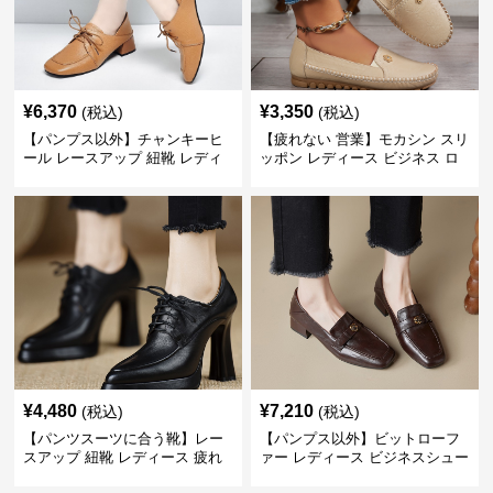
¥
6,370
¥
3,350
(税込)
(税込)
【パンプス以外】チャンキーヒ
【疲れない 営業】モカシン スリ
ール レースアップ 紐靴 レディ
ッポン レディース ビジネス ロ
ース ビジネスシューズ パンツス
ーファー 歩きやすい ビジネスカ
ーツ スクエアトゥ 歩きやすい
ジュアル パンプス以外
¥
4,480
¥
7,210
(税込)
(税込)
【パンツスーツに合う靴】レー
【パンプス以外】ビットローフ
スアップ 紐靴 レディース 疲れ
ァー レディース ビジネスシュー
ない 太ヒール オックスフォード
ズ ビジネスカジュアル スクエア