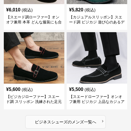
¥
6,010
¥
5,820
(税込)
(税込)
【スエード調ローファー】オン
【カジュアルスリッポン】スエ
オフ兼用 本革 どんな服装にも合
ード調 ビジカジ 遊び心のあるデ
わせやすく快適な履き心地を提
ザインで自分らしいスタイルを
供
表現
¥
5,600
¥
5,500
(税込)
(税込)
【ビジカジローファー】スエー
【スエードローファー】オンオ
ド調 スリッポン 洗練された足元
フ兼用 ビジカジ 上品なカジュア
を演出しジャケットスタイルを
ル感で休日の散歩にも最適
引き立てる
›
ビジネスシューズ
の
メンズ
一覧へ