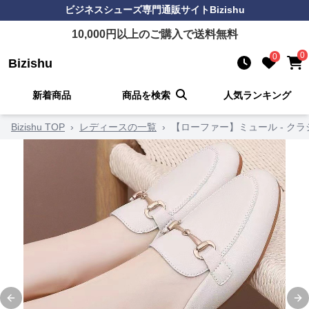
ビジネスシューズ
専門通販サイト
Bizishu
10,000
円以上のご購入で送料無料
0
0
Bizishu
新着商品
商品を検索
人気ランキング
Bizishu TOP
›
レディースの一覧
›
【ローファー】ミュール - ク
Previous slide
Ne