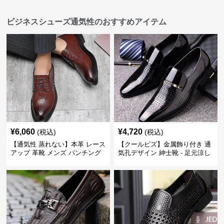
ビジネスシューズ通気性のおすすめアイテム
¥
6,060
¥
4,720
(税込)
(税込)
【通気性 蒸れない】本革 レース
【クールビズ】金属飾り付き 通
アップ 革靴 メンズ パンチング
気孔デザイン 紳士靴 - 足元涼し
快適 ビジネスシューズ 歩きやす
い 営業 外回り 通勤
い 営業