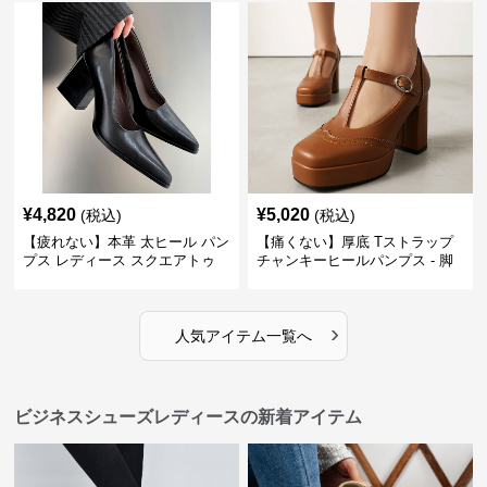
ビジネスシューズ
トゥ 疲れない スーツ
¥
4,820
¥
5,020
(税込)
(税込)
【疲れない】本革 太ヒール パン
【痛くない】厚底 Tストラップ
プス レディース スクエアトゥ
チャンキーヒールパンプス - 脚
ビジネスシューズ 営業 スーツ
長効果 かわいい 歩きやすい
歩きやすい
›
人気アイテム一覧へ
ビジネスシューズレディースの新着アイテム