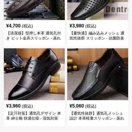
¥
4,700
¥
3,980
(税込)
(税込)
【清潔感】型押し本革 通気孔付
【夏快適】編み込みメッシュ 通
き ビット金具スリッポン - 蒸れ
気性抜群 スリッポン - 抗菌防臭
ない レザー 紳士靴
春夏用 紳士靴
¥
3,960
¥
5,060
(税込)
(税込)
【足汗対策】通気孔デザイン 本
【通気性抜群】通気孔メッシュ
革 紳士靴 快適仕様 - 湿気対策
設計 本革軽量スリッポン - 蒸れ
疲れにくい 涼しい
ない 夏用 クールビズ