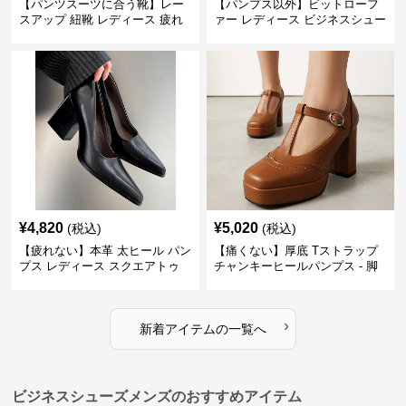
【パンツスーツに合う靴】レー
【パンプス以外】ビットローフ
スアップ 紐靴 レディース 疲れ
ァー レディース ビジネスシュー
ない 太ヒール オックスフォード
ズ ビジネスカジュアル スクエア
ビジネスシューズ
トゥ 疲れない スーツ
¥
4,820
¥
5,020
(税込)
(税込)
【疲れない】本革 太ヒール パン
【痛くない】厚底 Tストラップ
プス レディース スクエアトゥ
チャンキーヒールパンプス - 脚
ビジネスシューズ 営業 スーツ
長効果 かわいい 歩きやすい
歩きやすい
›
新着アイテムの一覧へ
ビジネスシューズメンズのおすすめアイテム