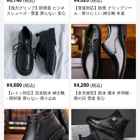
¥
6,740
¥
4,020
(税込)
(税込)
【強力グリップ】防滑底 ビジネ
【雪道対応】防滑 グリップソー
スシューズ - 雪道 滑らない 安心
ル - 滑りにくい 紳士靴 冬道
¥
4,680
¥
4,280
(税込)
(税込)
【レイン対応】完全防水 紳士靴
【全天候型】防水 撥水 外羽根 -
- 雨対策 滑らない 滑り止め
雨の日 雪道 安心