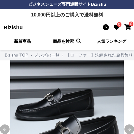
ビジネスシューズ
専門通販サイト
Bizishu
10,000
円以上のご購入で送料無料
0
0
Bizishu
新着商品
商品を検索
人気ランキング
Bizishu TOP
›
メンズの一覧
›
【ローファー】洗練された金具飾り
Previous slide
Ne