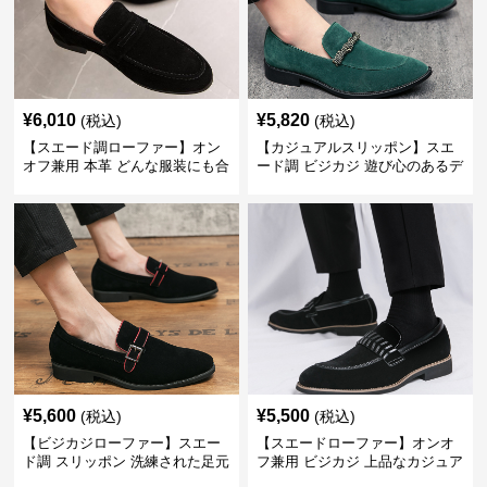
¥
6,010
¥
5,820
(税込)
(税込)
【スエード調ローファー】オン
【カジュアルスリッポン】スエ
オフ兼用 本革 どんな服装にも合
ード調 ビジカジ 遊び心のあるデ
わせやすく快適な履き心地を提
ザインで自分らしいスタイルを
供
表現
¥
5,600
¥
5,500
(税込)
(税込)
【ビジカジローファー】スエー
【スエードローファー】オンオ
ド調 スリッポン 洗練された足元
フ兼用 ビジカジ 上品なカジュア
を演出しジャケットスタイルを
ル感で休日の散歩にも最適