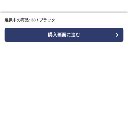
選択中の商品: 38 / ブラック
選択中の商品: 38 / ブラック
購入画面に進む
購入画面に進む
Bizishu
について
会社概要