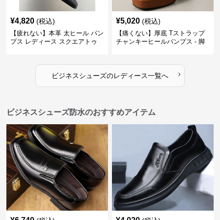
¥
4,820
¥
5,020
(税込)
(税込)
【疲れない】本革 太ヒール パン
【痛くない】厚底 Tストラップ
プス レディース スクエアトゥ
チャンキーヒールパンプス - 脚
ビジネスシューズ 営業 スーツ
長効果 かわいい 歩きやすい
歩きやすい
›
ビジネスシューズ
の
レディース
一覧へ
ビジネスシューズ防水のおすすめアイテム