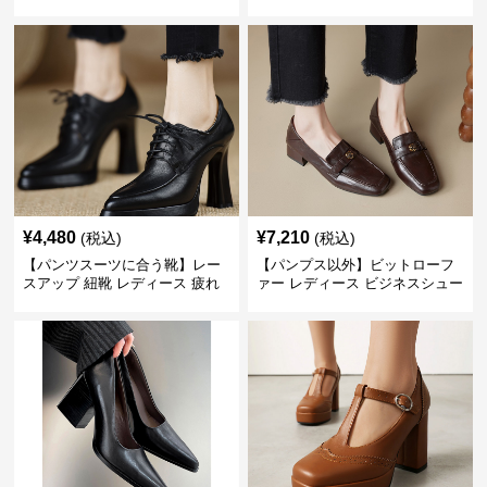
ース ビジネスシューズ パンツス
ーファー 歩きやすい ビジネスカ
ーツ スクエアトゥ 歩きやすい
ジュアル パンプス以外
¥
4,480
¥
7,210
(税込)
(税込)
【パンツスーツに合う靴】レー
【パンプス以外】ビットローフ
スアップ 紐靴 レディース 疲れ
ァー レディース ビジネスシュー
ない 太ヒール オックスフォード
ズ ビジネスカジュアル スクエア
ビジネスシューズ
トゥ 疲れない スーツ