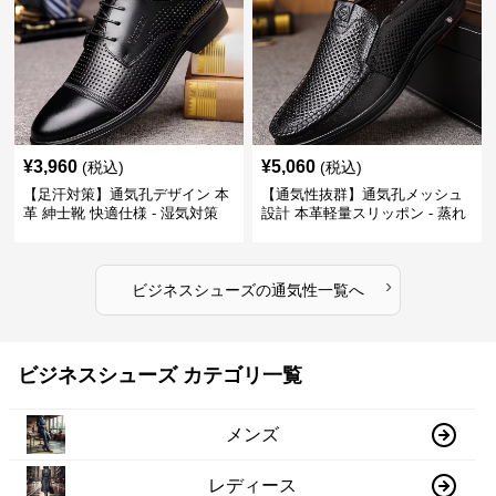
¥
3,960
¥
5,060
(税込)
(税込)
【足汗対策】通気孔デザイン 本
【通気性抜群】通気孔メッシュ
革 紳士靴 快適仕様 - 湿気対策
設計 本革軽量スリッポン - 蒸れ
疲れにくい 涼しい
ない 夏用 クールビズ
›
ビジネスシューズ
の
通気性
一覧へ
ビジネスシューズ カテゴリ一覧
メンズ
レディース