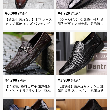
¥
6,060
¥
4,720
(税込)
(税込)
【通気性 蒸れない】本革 レース
【クールビズ】金属飾り付き 通
アップ 革靴 メンズ パンチング
気孔デザイン 紳士靴 - 足元涼し
快適 ビジネスシューズ 歩きやす
い 営業 外回り 通勤
い 営業
¥
4,700
¥
3,980
(税込)
(税込)
【清潔感】型押し本革 通気孔付
【夏快適】編み込みメッシュ 通
き ビット金具スリッポン - 蒸れ
気性抜群 スリッポン - 抗菌防臭
ない レザー 紳士靴
春夏用 紳士靴