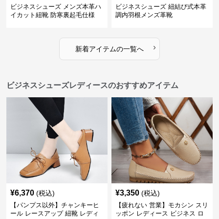
ビジネスシューズ メンズ本革ハ
ビジネスシューズ 紐結び式本革
イカット紐靴 防寒裏起毛仕様
調内羽根メンズ革靴
›
新着アイテムの一覧へ
ビジネスシューズレディースのおすすめアイテム
¥
6,370
¥
3,350
(税込)
(税込)
【パンプス以外】チャンキーヒ
【疲れない 営業】モカシン スリ
ール レースアップ 紐靴 レディ
ッポン レディース ビジネス ロ