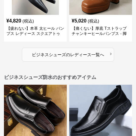
¥
4,820
¥
5,020
(税込)
(税込)
【疲れない】本革 太ヒール パン
【痛くない】厚底 Tストラップ
プス レディース スクエアトゥ
チャンキーヒールパンプス - 脚
ビジネスシューズ 営業 スーツ
長効果 かわいい 歩きやすい
歩きやすい
›
ビジネスシューズ
の
レディース
一覧へ
ビジネスシューズ防水のおすすめアイテム