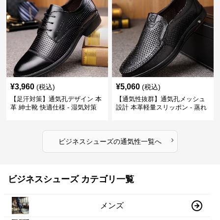
¥
3,960
¥
5,060
(税込)
(税込)
【足汗対策】通気孔デザイン 本
【通気性抜群】通気孔メッシュ
革 紳士靴 快適仕様 - 湿気対策
設計 本革軽量スリッポン - 蒸れ
疲れにくい 涼しい
ない 夏用 クールビズ
›
ビジネスシューズ
の
通気性
一覧へ
ビジネスシューズ カテゴリ一覧
メンズ