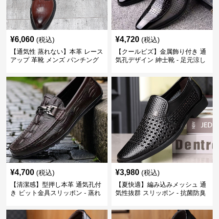
¥
6,060
¥
4,720
(税込)
(税込)
【通気性 蒸れない】本革 レース
【クールビズ】金属飾り付き 通
アップ 革靴 メンズ パンチング
気孔デザイン 紳士靴 - 足元涼し
快適 ビジネスシューズ 歩きやす
い 営業 外回り 通勤
い 営業
¥
4,700
¥
3,980
(税込)
(税込)
【清潔感】型押し本革 通気孔付
【夏快適】編み込みメッシュ 通
き ビット金具スリッポン - 蒸れ
気性抜群 スリッポン - 抗菌防臭
ない レザー 紳士靴
春夏用 紳士靴