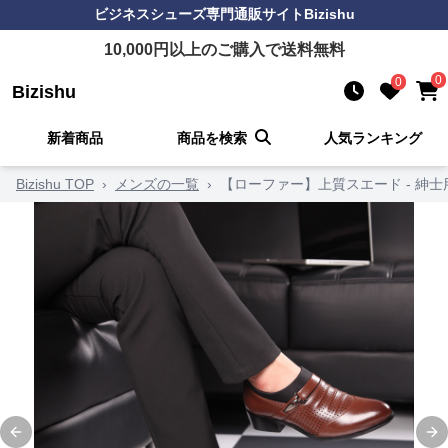
ビジネスシューズ
専門通販サイト
Bizishu
10,000
円以上のご購入で送料無料
0
0
Bizishu
新着商品
商品を検索
人気ランキング
Bizishu TOP
›
メンズの一覧
›
【ローファー】上質スエード - 紳士
Previous slide
Ne