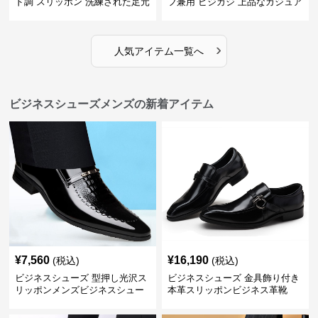
ド調 スリッポン 洗練された足元
フ兼用 ビジカジ 上品なカジュア
を演出しジャケットスタイルを
ル感で休日の散歩にも最適
引き立てる
›
人気アイテム一覧へ
ビジネスシューズメンズの新着アイテム
¥
7,560
¥
16,190
(税込)
(税込)
ビジネスシューズ 型押し光沢ス
ビジネスシューズ 金具飾り付き
リッポンメンズビジネスシュー
本革スリッポンビジネス革靴
ズ