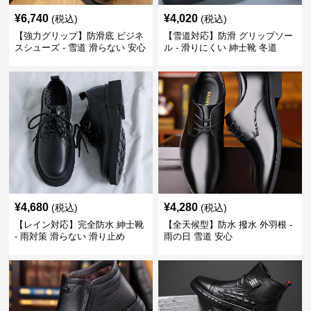
¥
6,740
¥
4,020
(税込)
(税込)
【強力グリップ】防滑底 ビジネ
【雪道対応】防滑 グリップソー
スシューズ - 雪道 滑らない 安心
ル - 滑りにくい 紳士靴 冬道
¥
4,680
¥
4,280
(税込)
(税込)
【レイン対応】完全防水 紳士靴
【全天候型】防水 撥水 外羽根 -
- 雨対策 滑らない 滑り止め
雨の日 雪道 安心