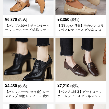
¥
6,370
¥
3,350
(税込)
(税込)
【パンプス以外】チャンキーヒ
【疲れない 営業】モカシン スリ
ール レースアップ 紐靴 レディ
ッポン レディース ビジネス ロ
ース ビジネスシューズ パンツス
ーファー 歩きやすい ビジネスカ
ーツ スクエアトゥ 歩きやすい
ジュアル パンプス以外
¥
4,480
¥
7,210
(税込)
(税込)
【パンツスーツに合う靴】レー
【パンプス以外】ビットローフ
スアップ 紐靴 レディース 疲れ
ァー レディース ビジネスシュー
ない 太ヒール オックスフォード
ズ ビジネスカジュアル スクエア
ビジネスシューズ
トゥ 疲れない スーツ