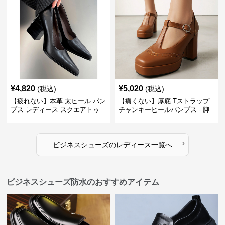
¥
4,820
¥
5,020
(税込)
(税込)
【疲れない】本革 太ヒール パン
【痛くない】厚底 Tストラップ
プス レディース スクエアトゥ
チャンキーヒールパンプス - 脚
ビジネスシューズ 営業 スーツ
長効果 かわいい 歩きやすい
歩きやすい
›
ビジネスシューズ
の
レディース
一覧へ
ビジネスシューズ防水のおすすめアイテム