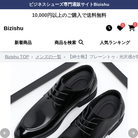
ビジネスシューズ
専門通販サイト
Bizishu
10,000
円以上のご購入で送料無料
0
0
Bizishu
新着商品
商品を検索
人気ランキング
Bizishu TOP
›
メンズの一覧
›
【紳士靴】プレーントゥ - 光沢感が
Previous slide
Ne