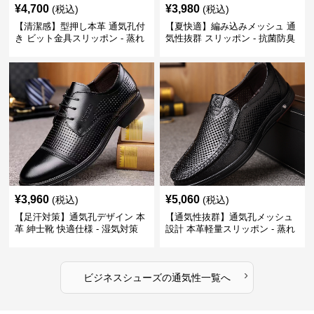
¥
4,700
¥
3,980
(税込)
(税込)
【清潔感】型押し本革 通気孔付
【夏快適】編み込みメッシュ 通
き ビット金具スリッポン - 蒸れ
気性抜群 スリッポン - 抗菌防臭
ない レザー 紳士靴
春夏用 紳士靴
¥
3,960
¥
5,060
(税込)
(税込)
【足汗対策】通気孔デザイン 本
【通気性抜群】通気孔メッシュ
革 紳士靴 快適仕様 - 湿気対策
設計 本革軽量スリッポン - 蒸れ
疲れにくい 涼しい
ない 夏用 クールビズ
›
ビジネスシューズ
の
通気性
一覧へ