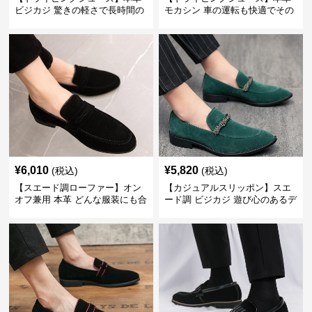
ビジカジ 驚きの軽さで長時間の
モカシン 車の運転も快適でその
歩行も疲れ知らず
まま街歩きも楽しめる
¥
6,010
¥
5,820
(税込)
(税込)
【スエード調ローファー】オン
【カジュアルスリッポン】スエ
オフ兼用 本革 どんな服装にも合
ード調 ビジカジ 遊び心のあるデ
わせやすく快適な履き心地を提
ザインで自分らしいスタイルを
供
表現