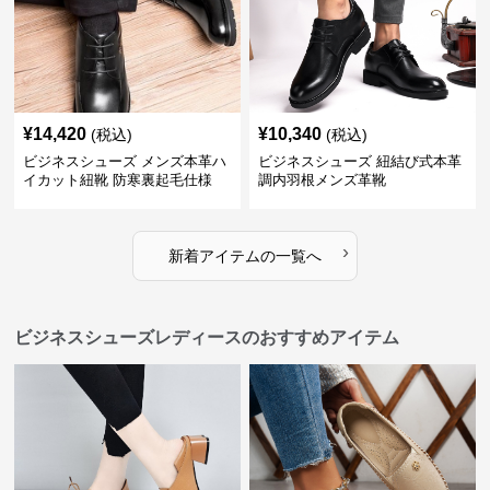
¥
14,420
¥
10,340
(税込)
(税込)
ビジネスシューズ メンズ本革ハ
ビジネスシューズ 紐結び式本革
イカット紐靴 防寒裏起毛仕様
調内羽根メンズ革靴
›
新着アイテムの一覧へ
ビジネスシューズレディースのおすすめアイテム