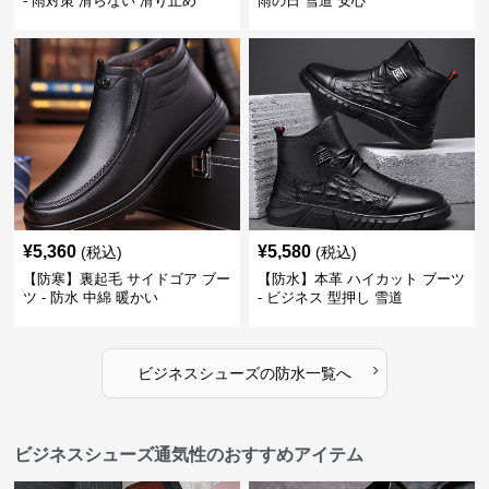
- 雨対策 滑らない 滑り止め
雨の日 雪道 安心
¥
5,360
¥
5,580
(税込)
(税込)
【防寒】裏起毛 サイドゴア ブー
【防水】本革 ハイカット ブーツ
ツ - 防水 中綿 暖かい
- ビジネス 型押し 雪道
›
ビジネスシューズ
の
防水
一覧へ
ビジネスシューズ通気性のおすすめアイテム