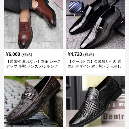
¥
6,060
¥
4,720
(税込)
(税込)
【通気性 蒸れない】本革 レース
【クールビズ】金属飾り付き 通
アップ 革靴 メンズ パンチング
気孔デザイン 紳士靴 - 足元涼し
快適 ビジネスシューズ 歩きやす
い 営業 外回り 通勤
い 営業