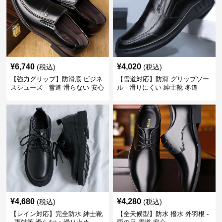
¥
6,740
¥
4,020
(税込)
(税込)
【強力グリップ】防滑底 ビジネ
【雪道対応】防滑 グリップソー
スシューズ - 雪道 滑らない 安心
ル - 滑りにくい 紳士靴 冬道
¥
4,680
¥
4,280
(税込)
(税込)
【レイン対応】完全防水 紳士靴
【全天候型】防水 撥水 外羽根 -