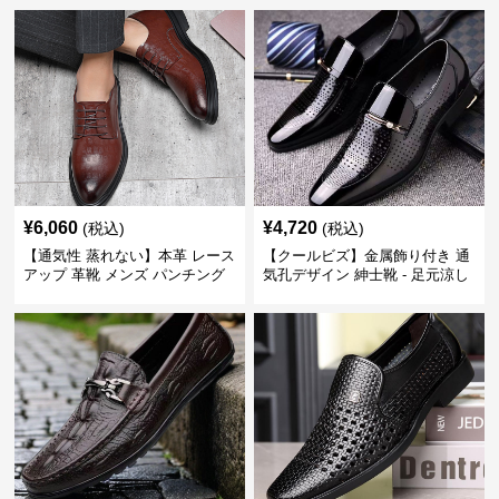
¥
6,060
¥
4,720
(税込)
(税込)
【通気性 蒸れない】本革 レース
【クールビズ】金属飾り付き 通
アップ 革靴 メンズ パンチング
気孔デザイン 紳士靴 - 足元涼し
快適 ビジネスシューズ 歩きやす
い 営業 外回り 通勤
い 営業