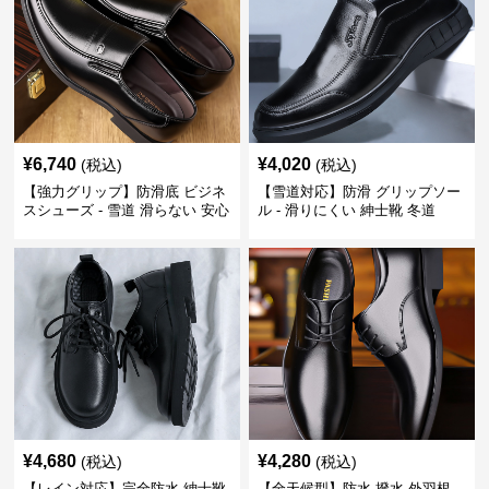
¥
6,740
¥
4,020
(税込)
(税込)
【強力グリップ】防滑底 ビジネ
【雪道対応】防滑 グリップソー
スシューズ - 雪道 滑らない 安心
ル - 滑りにくい 紳士靴 冬道
¥
4,680
¥
4,280
(税込)
(税込)
【レイン対応】完全防水 紳士靴
【全天候型】防水 撥水 外羽根 -