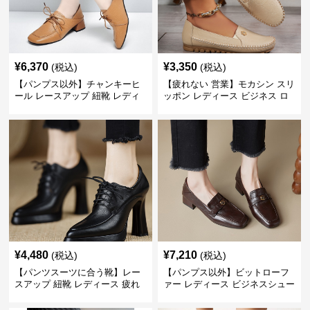
¥
6,370
¥
3,350
(税込)
(税込)
【パンプス以外】チャンキーヒ
【疲れない 営業】モカシン スリ
ール レースアップ 紐靴 レディ
ッポン レディース ビジネス ロ
ース ビジネスシューズ パンツス
ーファー 歩きやすい ビジネスカ
ーツ スクエアトゥ 歩きやすい
ジュアル パンプス以外
¥
4,480
¥
7,210
(税込)
(税込)
【パンツスーツに合う靴】レー
【パンプス以外】ビットローフ
スアップ 紐靴 レディース 疲れ
ァー レディース ビジネスシュー
ない 太ヒール オックスフォード
ズ ビジネスカジュアル スクエア
ビジネスシューズ
トゥ 疲れない スーツ