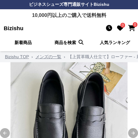
ビジネスシューズ
専門通販サイト
Bizishu
10,000
円以上のご購入で送料無料
0
0
Bizishu
新着商品
商品を検索
人気ランキング
Bizishu TOP
›
メンズの一覧
›
【上質革職人仕立て】ローファー -
Previous slide
Ne