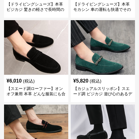
【ドライビングシューズ】本革
【ドライビングシューズ】本革
ビジカジ 驚きの軽さで長時間の
モカシン 車の運転も快適でその
歩行も疲れ知らず
まま街歩きも楽しめる
¥
6,010
¥
5,820
(税込)
(税込)
【スエード調ローファー】オン
【カジュアルスリッポン】スエ
オフ兼用 本革 どんな服装にも合
ード調 ビジカジ 遊び心のあるデ
わせやすく快適な履き心地を提
ザインで自分らしいスタイルを
供
表現