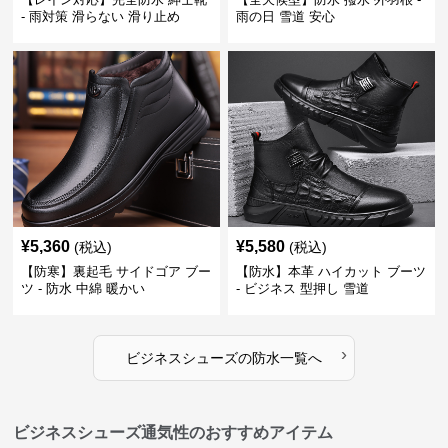
- 雨対策 滑らない 滑り止め
雨の日 雪道 安心
¥
5,360
¥
5,580
(税込)
(税込)
【防寒】裏起毛 サイドゴア ブー
【防水】本革 ハイカット ブーツ
ツ - 防水 中綿 暖かい
- ビジネス 型押し 雪道
›
ビジネスシューズ
の
防水
一覧へ
ビジネスシューズ通気性のおすすめアイテム