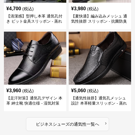
¥
4,700
¥
3,980
(税込)
(税込)
【清潔感】型押し本革 通気孔付
【夏快適】編み込みメッシュ 通
き ビット金具スリッポン - 蒸れ
気性抜群 スリッポン - 抗菌防臭
ない レザー 紳士靴
春夏用 紳士靴
¥
3,960
¥
5,060
(税込)
(税込)
【足汗対策】通気孔デザイン 本
【通気性抜群】通気孔メッシュ
革 紳士靴 快適仕様 - 湿気対策
設計 本革軽量スリッポン - 蒸れ
疲れにくい 涼しい
ない 夏用 クールビズ
›
ビジネスシューズ
の
通気性
一覧へ