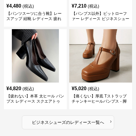
¥
4,480
¥
7,210
(税込)
(税込)
【パンツスーツに合う靴】レー
【パンプス以外】ビットローフ
スアップ 紐靴 レディース 疲れ
ァー レディース ビジネスシュー
ない 太ヒール オックスフォード
ズ ビジネスカジュアル スクエア
ビジネスシューズ
トゥ 疲れない スーツ
¥
4,820
¥
5,020
(税込)
(税込)
【疲れない】本革 太ヒール パン
【痛くない】厚底 Tストラップ
プス レディース スクエアトゥ
チャンキーヒールパンプス - 脚
ビジネスシューズ 営業 スーツ
長効果 かわいい 歩きやすい
歩きやすい
›
ビジネスシューズ
の
レディース
一覧へ