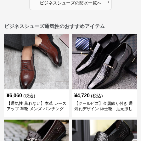
›
ビジネスシューズ
の
防水
一覧へ
ビジネスシューズ通気性のおすすめアイテム
¥
6,060
¥
4,720
(税込)
(税込)
【通気性 蒸れない】本革 レース
【クールビズ】金属飾り付き 通
アップ 革靴 メンズ パンチング
気孔デザイン 紳士靴 - 足元涼し
快適 ビジネスシューズ 歩きやす
い 営業 外回り 通勤
い 営業