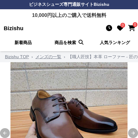
ビジネスシューズ
専門通販サイト
Bizishu
10,000
円以上のご購入で送料無料
0
0
Bizishu
新着商品
商品を検索
人気ランキング
Bizishu TOP
›
メンズの一覧
›
【職人匠技】本革 ローファー - 
Previous slide
Ne