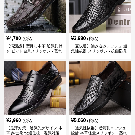
¥
4,700
¥
3,980
(税込)
(税込)
【清潔感】型押し本革 通気孔付
【夏快適】編み込みメッシュ 通
き ビット金具スリッポン - 蒸れ
気性抜群 スリッポン - 抗菌防臭
ない レザー 紳士靴
春夏用 紳士靴
¥
3,960
¥
5,060
(税込)
(税込)
【足汗対策】通気孔デザイン 本
【通気性抜群】通気孔メッシュ
革 紳士靴 快適仕様 - 湿気対策
設計 本革軽量スリッポン - 蒸れ