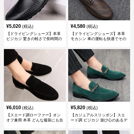
¥
5,020
¥
4,580
(税込)
(税込)
【ドライビングシューズ】本革
【ドライビングシューズ】本革
ビジカジ 驚きの軽さで長時間の
モカシン 車の運転も快適でその
歩行も疲れ知らず
まま街歩きも楽しめる
¥
6,010
¥
5,820
(税込)
(税込)
【スエード調ローファー】オン
【カジュアルスリッポン】スエ
オフ兼用 本革 どんな服装にも合
ード調 ビジカジ 遊び心のあるデ
わせやすく快適な履き心地を提
ザインで自分らしいスタイルを
供
表現