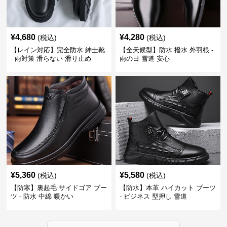
¥
4,680
¥
4,280
(税込)
(税込)
【レイン対応】完全防水 紳士靴
【全天候型】防水 撥水 外羽根 -
- 雨対策 滑らない 滑り止め
雨の日 雪道 安心
¥
5,360
¥
5,580
(税込)
(税込)
【防寒】裏起毛 サイドゴア ブー
【防水】本革 ハイカット ブーツ
ツ - 防水 中綿 暖かい
- ビジネス 型押し 雪道