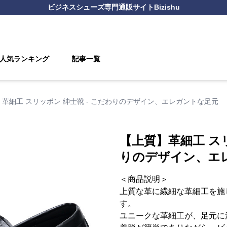
ビジネスシューズ
専門通販サイト
Bizishu
人気ランキング
記事一覧
革細工 スリッポン 紳士靴 - こだわりのデザイン、エレガントな足元
【上質】革細工 スリ
りのデザイン、エ
＜商品説明＞
上質な革に繊細な革細工を施
す。
ユニークな革細工が、足元に