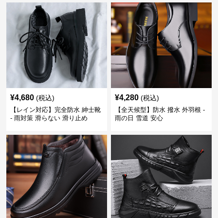
¥
4,680
¥
4,280
(税込)
(税込)
【レイン対応】完全防水 紳士靴
【全天候型】防水 撥水 外羽根 -
- 雨対策 滑らない 滑り止め
雨の日 雪道 安心