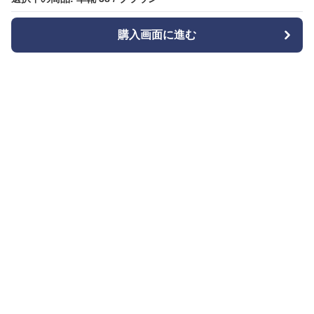
購入画面に進む
購入画面に進む
Bizishu
について
会社概要
利用規約