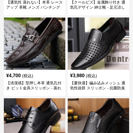
【通気性 蒸れない】本革 レース
【クールビズ】金属飾り付き 通
アップ 革靴 メンズ パンチング
気孔デザイン 紳士靴 - 足元涼し
快適 ビジネスシューズ 歩きやす
い 営業 外回り 通勤
い 営業
¥
4,700
¥
3,980
(税込)
(税込)
【清潔感】型押し本革 通気孔付
【夏快適】編み込みメッシュ 通
き ビット金具スリッポン - 蒸れ
気性抜群 スリッポン - 抗菌防臭
ない レザー 紳士靴
春夏用 紳士靴