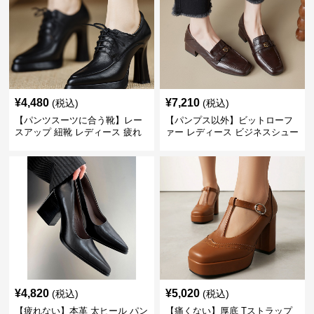
¥
4,480
¥
7,210
(税込)
(税込)
【パンツスーツに合う靴】レー
【パンプス以外】ビットローフ
スアップ 紐靴 レディース 疲れ
ァー レディース ビジネスシュー
ない 太ヒール オックスフォード
ズ ビジネスカジュアル スクエア
ビジネスシューズ
トゥ 疲れない スーツ
¥
4,820
¥
5,020
(税込)
(税込)
【疲れない】本革 太ヒール パン
【痛くない】厚底 Tストラップ