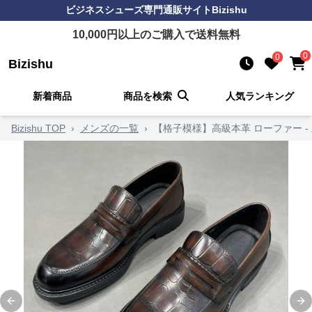
ビジネスシューズ
専門通販サイト
Bizishu
10,000
円以上のご購入で送料無料
0
0
Bizishu
新着商品
商品を検索
人気ランキング
Bizishu TOP
›
メンズの一覧
›
【格子模様】高級本革 ローファー 
Previous slide
Ne