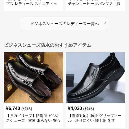
プス レディース スクエアトゥ
チャンキーヒールパンプス - 脚
ビジネスシューズ 営業 スーツ
長効果 かわいい 歩きやすい
歩きやすい
›
ビジネスシューズ
の
レディース
一覧へ
ビジネスシューズ防水のおすすめアイテム
¥
6,740
¥
4,020
(税込)
(税込)
【強力グリップ】防滑底 ビジネ
【雪道対応】防滑 グリップソー
スシューズ - 雪道 滑らない 安心
ル - 滑りにくい 紳士靴 冬道