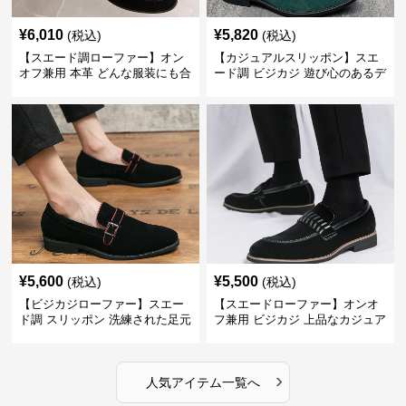
¥
6,010
¥
5,820
(税込)
(税込)
【スエード調ローファー】オン
【カジュアルスリッポン】スエ
オフ兼用 本革 どんな服装にも合
ード調 ビジカジ 遊び心のあるデ
わせやすく快適な履き心地を提
ザインで自分らしいスタイルを
供
表現
¥
5,600
¥
5,500
(税込)
(税込)
【ビジカジローファー】スエー
【スエードローファー】オンオ
ド調 スリッポン 洗練された足元
フ兼用 ビジカジ 上品なカジュア
を演出しジャケットスタイルを
ル感で休日の散歩にも最適
引き立てる
›
人気アイテム一覧へ