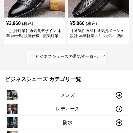
¥
3,960
¥
5,060
(税込)
(税込)
【足汗対策】通気孔デザイン 本
【通気性抜群】通気孔メッシュ
革 紳士靴 快適仕様 - 湿気対策
設計 本革軽量スリッポン - 蒸れ
疲れにくい 涼しい
ない 夏用 クールビズ
›
ビジネスシューズ
の
通気性
一覧へ
ビジネスシューズ カテゴリ一覧
メンズ
レディース
防水