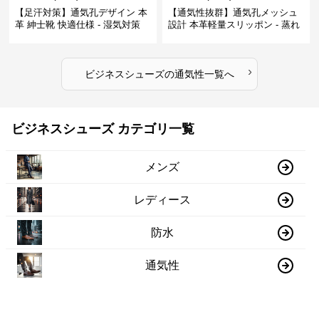
【足汗対策】通気孔デザイン 本
【通気性抜群】通気孔メッシュ
革 紳士靴 快適仕様 - 湿気対策
設計 本革軽量スリッポン - 蒸れ
疲れにくい 涼しい
ない 夏用 クールビズ
›
ビジネスシューズ
の
通気性
一覧へ
ビジネスシューズ カテゴリ一覧
メンズ
レディース
防水
通気性