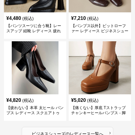
¥
4,480
¥
7,210
(税込)
(税込)
【パンツスーツに合う靴】レー
【パンプス以外】ビットローフ
スアップ 紐靴 レディース 疲れ
ァー レディース ビジネスシュー
ない 太ヒール オックスフォード
ズ ビジネスカジュアル スクエア
ビジネスシューズ
トゥ 疲れない スーツ
¥
4,820
¥
5,020
(税込)
(税込)
【疲れない】本革 太ヒール パン
【痛くない】厚底 Tストラップ
プス レディース スクエアトゥ
チャンキーヒールパンプス - 脚
ビジネスシューズ 営業 スーツ
長効果 かわいい 歩きやすい
歩きやすい
›
ビジネスシューズ
の
レディース
一覧へ