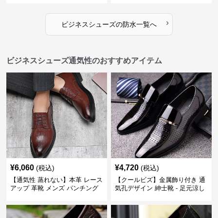
›
ビジネスシューズ
の
防水
一覧へ
ビジネスシューズ通気性のおすすめアイテム
¥
6,060
¥
4,720
(税込)
(税込)
【通気性 蒸れない】本革 レース
【クールビズ】金属飾り付き 通
アップ 革靴 メンズ パンチング
気孔デザイン 紳士靴 - 足元涼し
快適 ビジネスシューズ 歩きやす
い 営業 外回り 通勤
い 営業