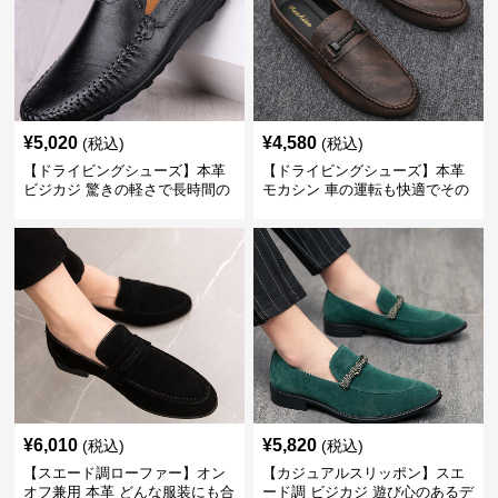
¥
5,020
¥
4,580
(税込)
(税込)
【ドライビングシューズ】本革
【ドライビングシューズ】本革
ビジカジ 驚きの軽さで長時間の
モカシン 車の運転も快適でその
歩行も疲れ知らず
まま街歩きも楽しめる
¥
6,010
¥
5,820
(税込)
(税込)
【スエード調ローファー】オン
【カジュアルスリッポン】スエ
オフ兼用 本革 どんな服装にも合
ード調 ビジカジ 遊び心のあるデ