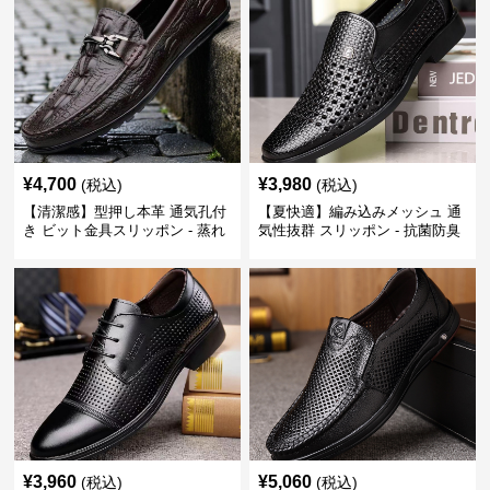
¥
4,700
¥
3,980
(税込)
(税込)
【清潔感】型押し本革 通気孔付
【夏快適】編み込みメッシュ 通
き ビット金具スリッポン - 蒸れ
気性抜群 スリッポン - 抗菌防臭
ない レザー 紳士靴
春夏用 紳士靴
¥
3,960
¥
5,060
(税込)
(税込)