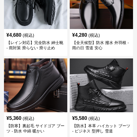
¥
4,680
¥
4,280
(税込)
(税込)
【レイン対応】完全防水 紳士靴
【全天候型】防水 撥水 外羽根 -
- 雨対策 滑らない 滑り止め
雨の日 雪道 安心
¥
5,360
¥
5,580
(税込)
(税込)
【防寒】裏起毛 サイドゴア ブー
【防水】本革 ハイカット ブーツ
ツ - 防水 中綿 暖かい
- ビジネス 型押し 雪道