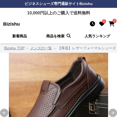
ビジネスシューズ
専門通販サイト
Bizishu
10,000
円以上のご購入で送料無料
0
0
Bizishu
新着商品
商品を検索
人気ランキング
Bizishu TOP
›
メンズの一覧
›
【厚底】レザーフォーマルシューズ 
Previous slide
Ne