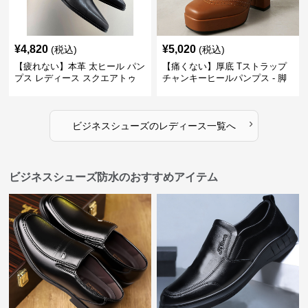
¥
4,820
¥
5,020
(税込)
(税込)
【疲れない】本革 太ヒール パン
【痛くない】厚底 Tストラップ
プス レディース スクエアトゥ
チャンキーヒールパンプス - 脚
ビジネスシューズ 営業 スーツ
長効果 かわいい 歩きやすい
歩きやすい
›
ビジネスシューズ
の
レディース
一覧へ
ビジネスシューズ防水のおすすめアイテム