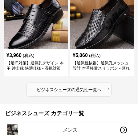
¥
3,960
¥
5,060
(税込)
(税込)
【足汗対策】通気孔デザイン 本
【通気性抜群】通気孔メッシュ
革 紳士靴 快適仕様 - 湿気対策
設計 本革軽量スリッポン - 蒸れ
疲れにくい 涼しい
ない 夏用 クールビズ
›
ビジネスシューズ
の
通気性
一覧へ
ビジネスシューズ カテゴリ一覧
メンズ