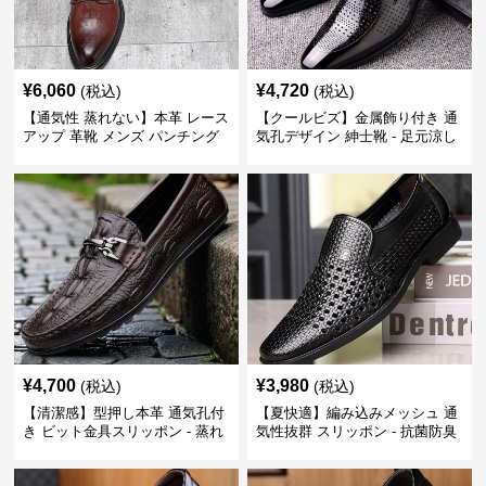
¥
6,060
¥
4,720
(税込)
(税込)
【通気性 蒸れない】本革 レース
【クールビズ】金属飾り付き 通
アップ 革靴 メンズ パンチング
気孔デザイン 紳士靴 - 足元涼し
快適 ビジネスシューズ 歩きやす
い 営業 外回り 通勤
い 営業
¥
4,700
¥
3,980
(税込)
(税込)
【清潔感】型押し本革 通気孔付
【夏快適】編み込みメッシュ 通
き ビット金具スリッポン - 蒸れ
気性抜群 スリッポン - 抗菌防臭
ない レザー 紳士靴
春夏用 紳士靴