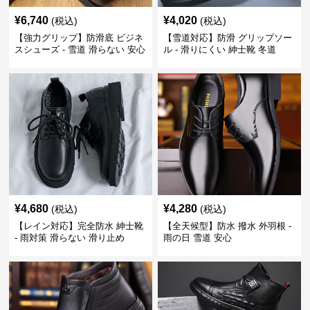
¥
6,740
¥
4,020
(税込)
(税込)
【強力グリップ】防滑底 ビジネ
【雪道対応】防滑 グリップソー
スシューズ - 雪道 滑らない 安心
ル - 滑りにくい 紳士靴 冬道
¥
4,680
¥
4,280
(税込)
(税込)
【レイン対応】完全防水 紳士靴
【全天候型】防水 撥水 外羽根 -
- 雨対策 滑らない 滑り止め
雨の日 雪道 安心