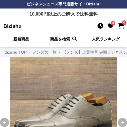
ビジネスシューズ
専門通販サイト
Bizishu
10,000
円以上のご購入で送料無料
0
0
Bizishu
新着商品
商品を検索
人気ランキング
Bizishu TOP
›
メンズの一覧
›
【メンズ】上質牛革 尖頭ビジネスシ
Previous slide
Ne