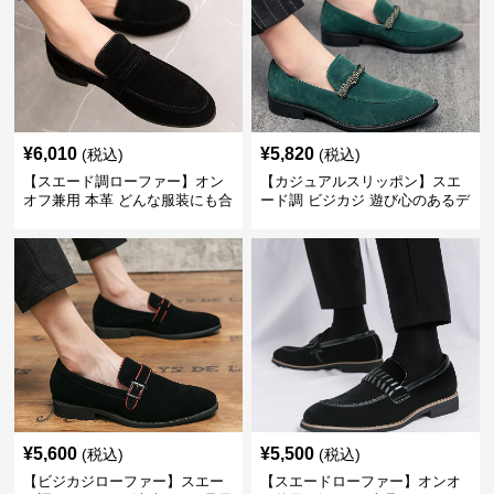
¥
6,010
¥
5,820
(税込)
(税込)
【スエード調ローファー】オン
【カジュアルスリッポン】スエ
オフ兼用 本革 どんな服装にも合
ード調 ビジカジ 遊び心のあるデ
わせやすく快適な履き心地を提
ザインで自分らしいスタイルを
供
表現
¥
5,600
¥
5,500
(税込)
(税込)
【ビジカジローファー】スエー
【スエードローファー】オンオ