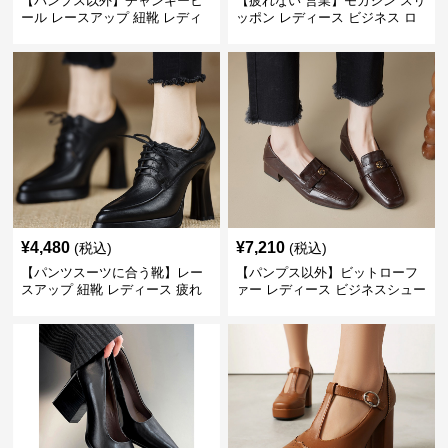
【パンプス以外】チャンキーヒ
【疲れない 営業】モカシン スリ
ール レースアップ 紐靴 レディ
ッポン レディース ビジネス ロ
ース ビジネスシューズ パンツス
ーファー 歩きやすい ビジネスカ
ーツ スクエアトゥ 歩きやすい
ジュアル パンプス以外
¥
4,480
¥
7,210
(税込)
(税込)
【パンツスーツに合う靴】レー
【パンプス以外】ビットローフ
スアップ 紐靴 レディース 疲れ
ァー レディース ビジネスシュー
ない 太ヒール オックスフォード
ズ ビジネスカジュアル スクエア
ビジネスシューズ
トゥ 疲れない スーツ