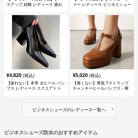
スアップ 紐靴 レディース 疲れ
ァー レディース ビジネスシュー
ない 太ヒール オックスフォード
ズ ビジネスカジュアル スクエア
ビジネスシューズ
トゥ 疲れない スーツ
¥
4,820
¥
5,020
(税込)
(税込)
【疲れない】本革 太ヒール パン
【痛くない】厚底 Tストラップ
プス レディース スクエアトゥ
チャンキーヒールパンプス - 脚
ビジネスシューズ 営業 スーツ
長効果 かわいい 歩きやすい
歩きやすい
›
ビジネスシューズ
の
レディース
一覧へ
ビジネスシューズ防水のおすすめアイテム