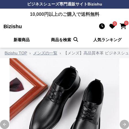
ビジネスシューズ
専門通販サイト
Bizishu
10,000
円以上のご購入で送料無料
0
0
Bizishu
新着商品
商品を検索
人気ランキング
Bizishu TOP
›
メンズの一覧
›
【メンズ】高品質本革 ビジネスシュ
Previous slide
Ne