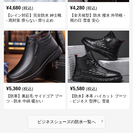
¥
4,680
¥
4,280
(税込)
(税込)
【レイン対応】完全防水 紳士靴
【全天候型】防水 撥水 外羽根 -
- 雨対策 滑らない 滑り止め
雨の日 雪道 安心
¥
5,360
¥
5,580
(税込)
(税込)
【防寒】裏起毛 サイドゴア ブー
【防水】本革 ハイカット ブーツ
ツ - 防水 中綿 暖かい
- ビジネス 型押し 雪道
›
ビジネスシューズ
の
防水
一覧へ