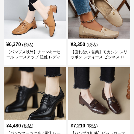
¥
6,370
¥
3,350
(税込)
(税込)
【パンプス以外】チャンキーヒ
【疲れない 営業】モカシン スリ
ール レースアップ 紐靴 レディ
ッポン レディース ビジネス ロ
ース ビジネスシューズ パンツス
ーファー 歩きやすい ビジネスカ
ーツ スクエアトゥ 歩きやすい
ジュアル パンプス以外
¥
4,480
¥
7,210
(税込)
(税込)
【パンツスーツに合う靴】レー
【パンプス以外】ビットローフ