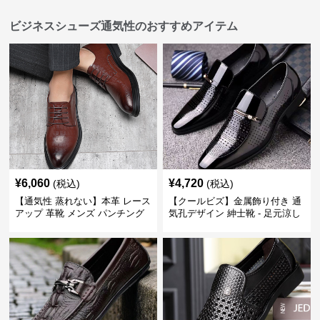
ビジネスシューズ通気性のおすすめアイテム
¥
6,060
¥
4,720
(税込)
(税込)
【通気性 蒸れない】本革 レース
【クールビズ】金属飾り付き 通
アップ 革靴 メンズ パンチング
気孔デザイン 紳士靴 - 足元涼し
快適 ビジネスシューズ 歩きやす
い 営業 外回り 通勤
い 営業