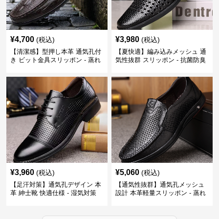
¥
4,700
¥
3,980
(税込)
(税込)
【清潔感】型押し本革 通気孔付
【夏快適】編み込みメッシュ 通
き ビット金具スリッポン - 蒸れ
気性抜群 スリッポン - 抗菌防臭
ない レザー 紳士靴
春夏用 紳士靴
¥
3,960
¥
5,060
(税込)
(税込)
【足汗対策】通気孔デザイン 本
【通気性抜群】通気孔メッシュ
革 紳士靴 快適仕様 - 湿気対策
設計 本革軽量スリッポン - 蒸れ
疲れにくい 涼しい
ない 夏用 クールビズ