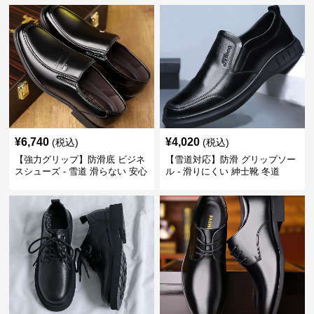
¥
6,740
¥
4,020
(税込)
(税込)
【強力グリップ】防滑底 ビジネ
【雪道対応】防滑 グリップソー
スシューズ - 雪道 滑らない 安心
ル - 滑りにくい 紳士靴 冬道