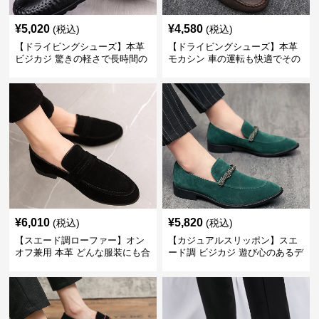
¥
5,020
¥
4,580
(税込)
(税込)
【ドライビングシューズ】本革
【ドライビングシューズ】本革
ビジカジ 驚きの軽さで長時間の
モカシン 車の運転も快適でその
歩行も疲れ知らず
まま街歩きも楽しめる
¥
6,010
¥
5,820
(税込)
(税込)
【スエード調ローファー】オン
【カジュアルスリッポン】スエ
オフ兼用 本革 どんな服装にも合
ード調 ビジカジ 遊び心のあるデ
わせやすく快適な履き心地を提
ザインで自分らしいスタイルを
供
表現