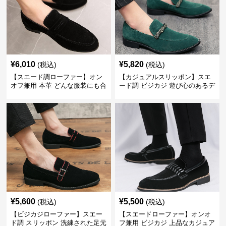
¥
6,010
¥
5,820
(税込)
(税込)
【スエード調ローファー】オン
【カジュアルスリッポン】スエ
オフ兼用 本革 どんな服装にも合
ード調 ビジカジ 遊び心のあるデ
わせやすく快適な履き心地を提
ザインで自分らしいスタイルを
供
表現
¥
5,600
¥
5,500
(税込)
(税込)
【ビジカジローファー】スエー
【スエードローファー】オンオ
ド調 スリッポン 洗練された足元
フ兼用 ビジカジ 上品なカジュア