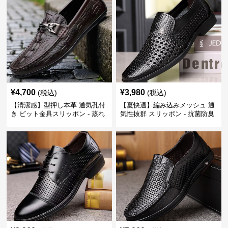
¥
4,700
¥
3,980
(税込)
(税込)
【清潔感】型押し本革 通気孔付
【夏快適】編み込みメッシュ 通
き ビット金具スリッポン - 蒸れ
気性抜群 スリッポン - 抗菌防臭
ない レザー 紳士靴
春夏用 紳士靴