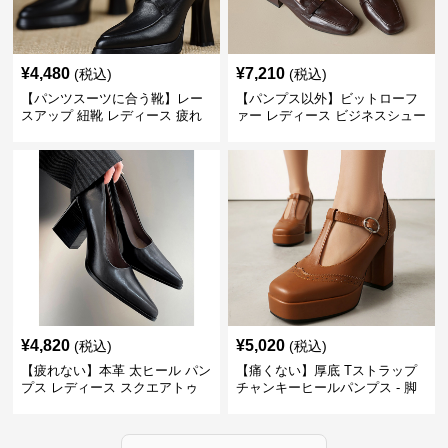
¥
4,480
¥
7,210
(税込)
(税込)
【パンツスーツに合う靴】レー
【パンプス以外】ビットローフ
スアップ 紐靴 レディース 疲れ
ァー レディース ビジネスシュー
ない 太ヒール オックスフォード
ズ ビジネスカジュアル スクエア
ビジネスシューズ
トゥ 疲れない スーツ
¥
4,820
¥
5,020
(税込)
(税込)
【疲れない】本革 太ヒール パン
【痛くない】厚底 Tストラップ
プス レディース スクエアトゥ
チャンキーヒールパンプス - 脚
ビジネスシューズ 営業 スーツ
長効果 かわいい 歩きやすい
歩きやすい