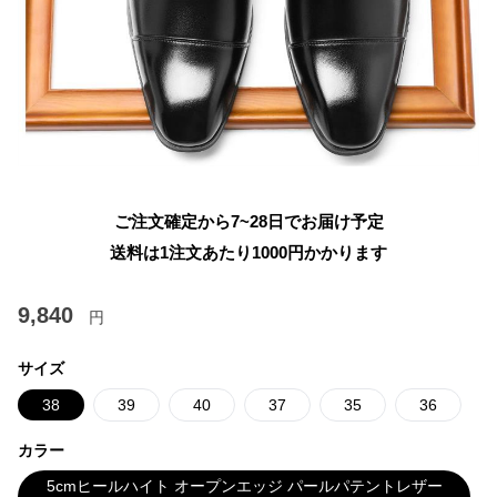
ご注文確定から7~28日でお届け予定
送料は1注文あたり
1000
円かかります
9,840
円
サイズ
38
39
40
37
35
36
カラー
5cmヒールハイト オープンエッジ パールパテントレザー