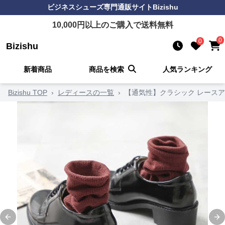
ビジネスシューズ
専門通販サイト
Bizishu
10,000
円以上のご購入で送料無料
0
0
Bizishu
新着商品
商品を検索
人気ランキング
Bizishu TOP
›
レディースの一覧
›
【通気性】クラシック レースア
Previous slide
Ne