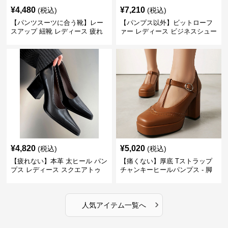
¥
4,480
¥
7,210
(税込)
(税込)
【パンツスーツに合う靴】レー
【パンプス以外】ビットローフ
スアップ 紐靴 レディース 疲れ
ァー レディース ビジネスシュー
ない 太ヒール オックスフォード
ズ ビジネスカジュアル スクエア
ビジネスシューズ
トゥ 疲れない スーツ
¥
4,820
¥
5,020
(税込)
(税込)
【疲れない】本革 太ヒール パン
【痛くない】厚底 Tストラップ
プス レディース スクエアトゥ
チャンキーヒールパンプス - 脚
ビジネスシューズ 営業 スーツ
長効果 かわいい 歩きやすい
歩きやすい
›
人気アイテム一覧へ