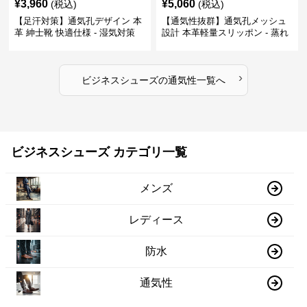
¥
3,960
¥
5,060
(税込)
(税込)
【足汗対策】通気孔デザイン 本
【通気性抜群】通気孔メッシュ
革 紳士靴 快適仕様 - 湿気対策
設計 本革軽量スリッポン - 蒸れ
疲れにくい 涼しい
ない 夏用 クールビズ
›
ビジネスシューズ
の
通気性
一覧へ
ビジネスシューズ カテゴリ一覧
メンズ
レディース
防水
通気性