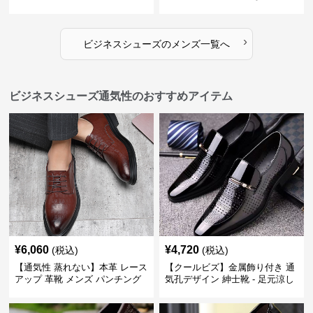
を演出しジャケットスタイルを
ル感で休日の散歩にも最適
引き立てる
›
ビジネスシューズ
の
メンズ
一覧へ
ビジネスシューズ通気性のおすすめアイテム
¥
6,060
¥
4,720
(税込)
(税込)
【通気性 蒸れない】本革 レース
【クールビズ】金属飾り付き 通
アップ 革靴 メンズ パンチング
気孔デザイン 紳士靴 - 足元涼し
快適 ビジネスシューズ 歩きやす
い 営業 外回り 通勤
い 営業