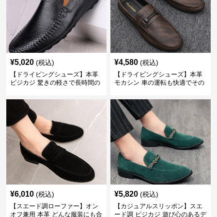
¥
5,020
¥
4,580
(税込)
(税込)
【ドライビングシューズ】本革
【ドライビングシューズ】本革
ビジカジ 驚きの軽さで長時間の
モカシン 車の運転も快適でその
歩行も疲れ知らず
まま街歩きも楽しめる
¥
6,010
¥
5,820
(税込)
(税込)
【スエード調ローファー】オン
【カジュアルスリッポン】スエ
オフ兼用 本革 どんな服装にも合
ード調 ビジカジ 遊び心のあるデ