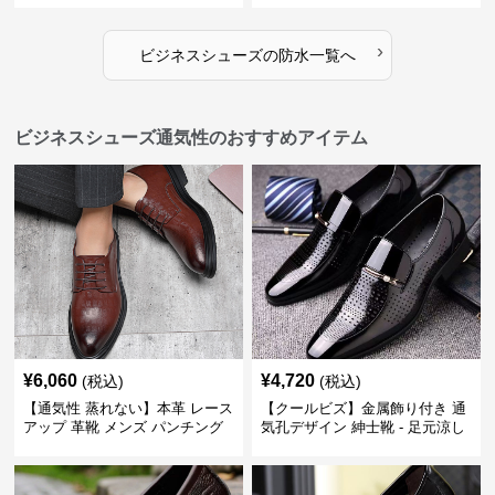
›
ビジネスシューズ
の
防水
一覧へ
ビジネスシューズ通気性のおすすめアイテム
¥
6,060
¥
4,720
(税込)
(税込)
【通気性 蒸れない】本革 レース
【クールビズ】金属飾り付き 通
アップ 革靴 メンズ パンチング
気孔デザイン 紳士靴 - 足元涼し
快適 ビジネスシューズ 歩きやす
い 営業 外回り 通勤
い 営業