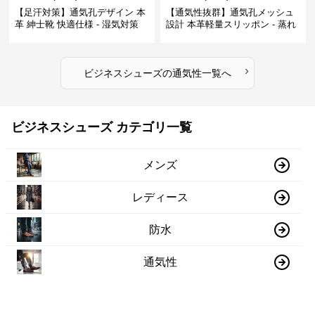
【足汗対策】通気孔デザイン 本
【通気性抜群】通気孔メッシュ
革 紳士靴 快適仕様 - 湿気対策
設計 本革軽量スリッポン - 蒸れ
疲れにくい 涼しい
ない 夏用 クールビズ
›
ビジネスシューズ
の
通気性
一覧へ
ビジネスシューズ カテゴリ一覧
メンズ
レディース
防水
通気性