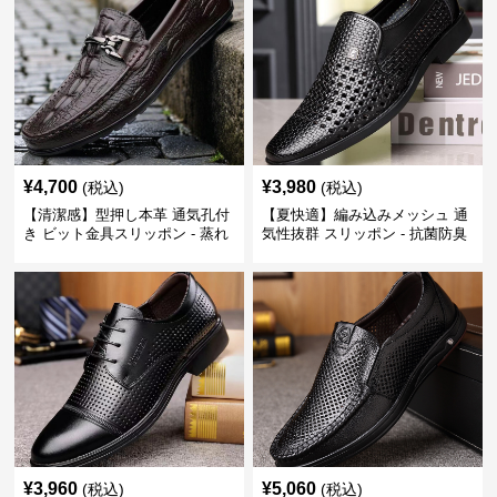
¥
4,700
¥
3,980
(税込)
(税込)
【清潔感】型押し本革 通気孔付
【夏快適】編み込みメッシュ 通
き ビット金具スリッポン - 蒸れ
気性抜群 スリッポン - 抗菌防臭
ない レザー 紳士靴
春夏用 紳士靴
¥
3,960
¥
5,060
(税込)
(税込)