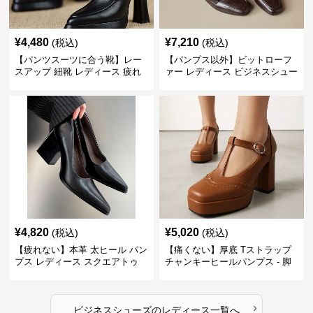
¥
4,480
¥
7,210
(税込)
(税込)
【パンツスーツに合う靴】レー
【パンプス以外】ビットローフ
スアップ 紐靴 レディース 疲れ
ァー レディース ビジネスシュー
ない 太ヒール オックスフォード
ズ ビジネスカジュアル スクエア
ビジネスシューズ
トゥ 疲れない スーツ
¥
4,820
¥
5,020
(税込)
(税込)
【疲れない】本革 太ヒール パン
【痛くない】厚底 Tストラップ
プス レディース スクエアトゥ
チャンキーヒールパンプス - 脚
ビジネスシューズ 営業 スーツ
長効果 かわいい 歩きやすい
歩きやすい
›
ビジネスシューズ
の
レディース
一覧へ