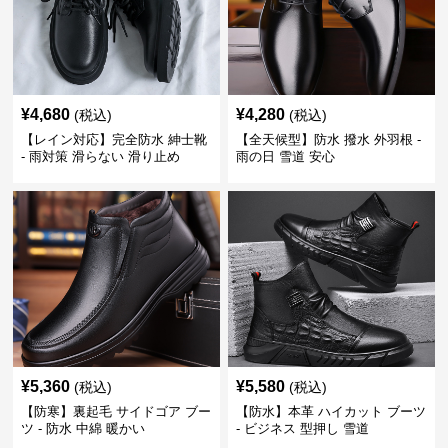
¥
4,680
¥
4,280
(税込)
(税込)
【レイン対応】完全防水 紳士靴
【全天候型】防水 撥水 外羽根 -
- 雨対策 滑らない 滑り止め
雨の日 雪道 安心
¥
5,360
¥
5,580
(税込)
(税込)
【防寒】裏起毛 サイドゴア ブー
【防水】本革 ハイカット ブーツ
ツ - 防水 中綿 暖かい
- ビジネス 型押し 雪道