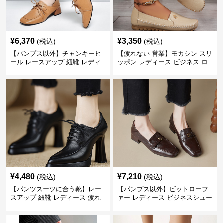
¥
6,370
¥
3,350
(税込)
(税込)
【パンプス以外】チャンキーヒ
【疲れない 営業】モカシン スリ
ール レースアップ 紐靴 レディ
ッポン レディース ビジネス ロ
ース ビジネスシューズ パンツス
ーファー 歩きやすい ビジネスカ
ーツ スクエアトゥ 歩きやすい
ジュアル パンプス以外
¥
4,480
¥
7,210
(税込)
(税込)
【パンツスーツに合う靴】レー
【パンプス以外】ビットローフ
スアップ 紐靴 レディース 疲れ
ァー レディース ビジネスシュー
ない 太ヒール オックスフォード
ズ ビジネスカジュアル スクエア
ビジネスシューズ
トゥ 疲れない スーツ