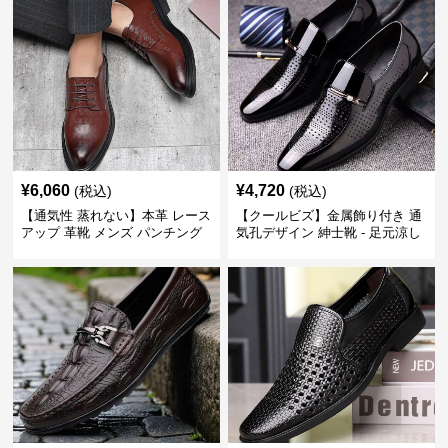
¥
6,060
¥
4,720
(税込)
(税込)
【通気性 蒸れない】本革 レース
【クールビズ】金属飾り付き 通
アップ 革靴 メンズ パンチング
気孔デザイン 紳士靴 - 足元涼し
快適 ビジネスシューズ 歩きやす
い 営業 外回り 通勤
い 営業