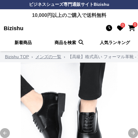
ビジネスシューズ
専門通販サイト
Bizishu
10,000
円以上のご購入で送料無料
0
0
Bizishu
新着商品
商品を検索
人気ランキング
Bizishu TOP
›
メンズの一覧
›
【高級】格式高い フォーマル革靴 -
Previous slide
Ne