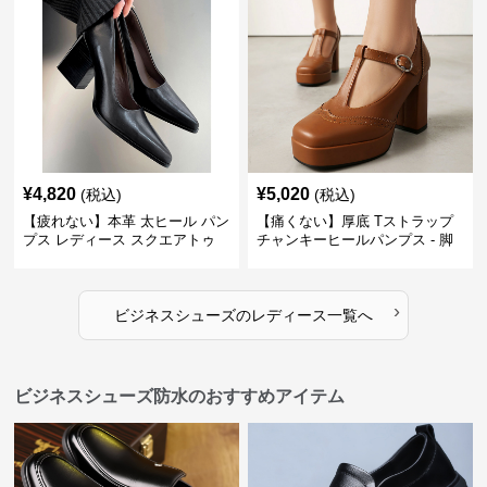
¥
4,820
¥
5,020
(税込)
(税込)
【疲れない】本革 太ヒール パン
【痛くない】厚底 Tストラップ
プス レディース スクエアトゥ
チャンキーヒールパンプス - 脚
ビジネスシューズ 営業 スーツ
長効果 かわいい 歩きやすい
歩きやすい
›
ビジネスシューズ
の
レディース
一覧へ
ビジネスシューズ防水のおすすめアイテム