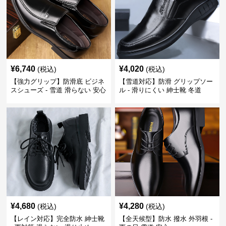
¥
6,740
¥
4,020
(税込)
(税込)
【強力グリップ】防滑底 ビジネ
【雪道対応】防滑 グリップソー
スシューズ - 雪道 滑らない 安心
ル - 滑りにくい 紳士靴 冬道
¥
4,680
¥
4,280
(税込)
(税込)
【レイン対応】完全防水 紳士靴
【全天候型】防水 撥水 外羽根 -