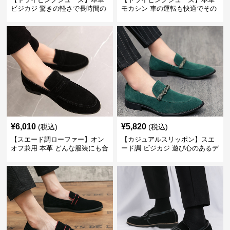
ビジカジ 驚きの軽さで長時間の
モカシン 車の運転も快適でその
歩行も疲れ知らず
まま街歩きも楽しめる
¥
6,010
¥
5,820
(税込)
(税込)
【スエード調ローファー】オン
【カジュアルスリッポン】スエ
オフ兼用 本革 どんな服装にも合
ード調 ビジカジ 遊び心のあるデ
わせやすく快適な履き心地を提
ザインで自分らしいスタイルを
供
表現