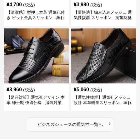
¥
4,700
¥
3,980
(税込)
(税込)
【清潔感】型押し本革 通気孔付
【夏快適】編み込みメッシュ 通
き ビット金具スリッポン - 蒸れ
気性抜群 スリッポン - 抗菌防臭
ない レザー 紳士靴
春夏用 紳士靴
¥
3,960
¥
5,060
(税込)
(税込)
【足汗対策】通気孔デザイン 本
【通気性抜群】通気孔メッシュ
革 紳士靴 快適仕様 - 湿気対策
設計 本革軽量スリッポン - 蒸れ
疲れにくい 涼しい
ない 夏用 クールビズ
›
ビジネスシューズ
の
通気性
一覧へ