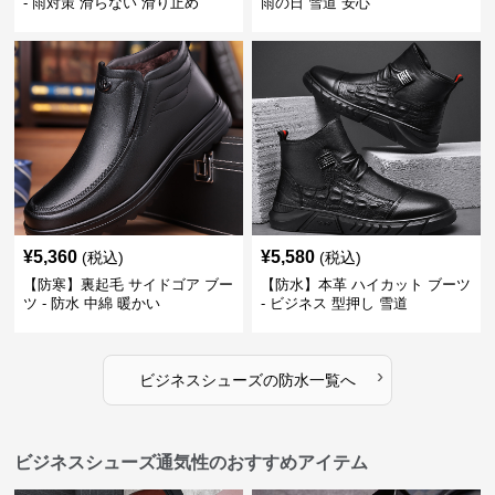
- 雨対策 滑らない 滑り止め
雨の日 雪道 安心
¥
5,360
¥
5,580
(税込)
(税込)
【防寒】裏起毛 サイドゴア ブー
【防水】本革 ハイカット ブーツ
ツ - 防水 中綿 暖かい
- ビジネス 型押し 雪道
›
ビジネスシューズ
の
防水
一覧へ
ビジネスシューズ通気性のおすすめアイテム