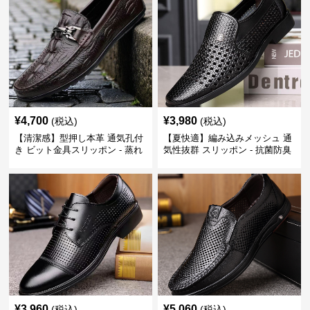
¥
4,700
¥
3,980
(税込)
(税込)
【清潔感】型押し本革 通気孔付
【夏快適】編み込みメッシュ 通
き ビット金具スリッポン - 蒸れ
気性抜群 スリッポン - 抗菌防臭
ない レザー 紳士靴
春夏用 紳士靴
¥
3,960
¥
5,060
(税込)
(税込)