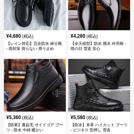
¥
4,680
¥
4,280
(税込)
(税込)
【レイン対応】完全防水 紳士靴
【全天候型】防水 撥水 外羽根 -
- 雨対策 滑らない 滑り止め
雨の日 雪道 安心
¥
5,360
¥
5,580
(税込)
(税込)
【防寒】裏起毛 サイドゴア ブー
【防水】本革 ハイカット ブーツ
ツ - 防水 中綿 暖かい
- ビジネス 型押し 雪道