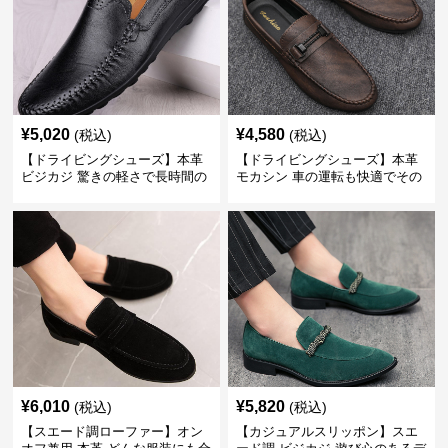
¥
5,020
¥
4,580
(税込)
(税込)
【ドライビングシューズ】本革
【ドライビングシューズ】本革
ビジカジ 驚きの軽さで長時間の
モカシン 車の運転も快適でその
歩行も疲れ知らず
まま街歩きも楽しめる
¥
6,010
¥
5,820
(税込)
(税込)
【スエード調ローファー】オン
【カジュアルスリッポン】スエ