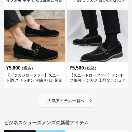
オフ兼用 本革 どんな服装にも合
ード調 ビジカジ 遊び心のあるデ
わせやすく快適な履き心地を提
ザインで自分らしいスタイルを
供
表現
¥
5,600
¥
5,500
(税込)
(税込)
【ビジカジローファー】スエー
【スエードローファー】オンオ
ド調 スリッポン 洗練された足元
フ兼用 ビジカジ 上品なカジュア
を演出しジャケットスタイルを
ル感で休日の散歩にも最適
引き立てる
›
人気アイテム一覧へ
ビジネスシューズメンズの新着アイテム