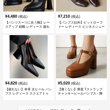
¥
4,480
¥
7,210
(税込)
(税込)
【パンツスーツに合う靴】レー
【パンプス以外】ビットローフ
スアップ 紐靴 レディース 疲れ
ァー レディース ビジネスシュー
ない 太ヒール オックスフォード
ズ ビジネスカジュアル スクエア
ビジネスシューズ
トゥ 疲れない スーツ
¥
4,820
¥
5,020
(税込)
(税込)
【疲れない】本革 太ヒール パン
【痛くない】厚底 Tストラップ
プス レディース スクエアトゥ
チャンキーヒールパンプス - 脚
ビジネスシューズ 営業 スーツ
長効果 かわいい 歩きやすい
歩きやすい
›