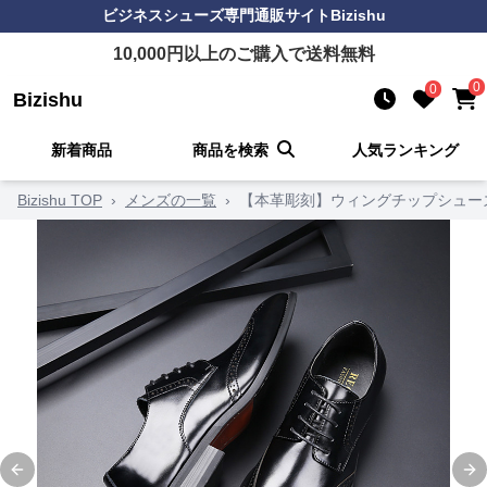
ビジネスシューズ
専門通販サイト
Bizishu
10,000
円以上のご購入で送料無料
0
0
Bizishu
新着商品
商品を検索
人気ランキング
Bizishu TOP
›
メンズの一覧
›
【本革彫刻】ウィングチップシューズ
Previous slide
Ne