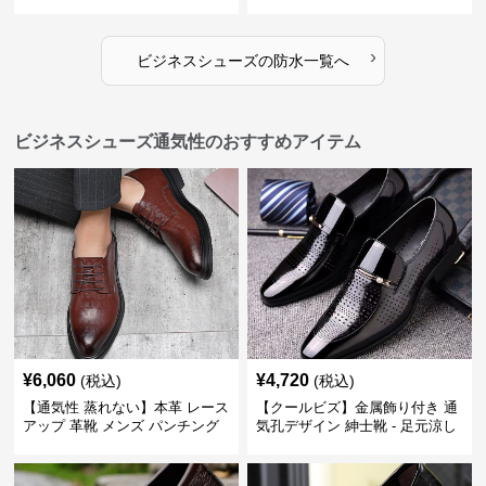
›
ビジネスシューズ
の
防水
一覧へ
ビジネスシューズ通気性のおすすめアイテム
¥
6,060
¥
4,720
(税込)
(税込)
【通気性 蒸れない】本革 レース
【クールビズ】金属飾り付き 通
アップ 革靴 メンズ パンチング
気孔デザイン 紳士靴 - 足元涼し
快適 ビジネスシューズ 歩きやす
い 営業 外回り 通勤
い 営業