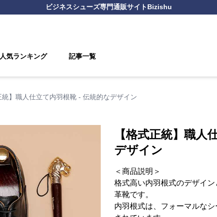
ビジネスシューズ
専門通販サイト
Bizishu
人気ランキング
記事一覧
統】職人仕立て内羽根靴 - 伝統的なデザイン
【格式正統】職人仕
デザイン
＜商品説明＞
格式高い内羽根式のデザイン
革靴です。
内羽根式は、フォーマルなシ