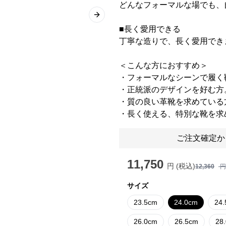
どんなフォーマルな場でも、
Next slide
■長く愛用できる
丁寧な造りで、長く愛用でき
＜こんな方におすすめ＞
・フォーマルなシーンで履く
・正統派のデザインを好む方
・質の良い革靴を求めている
・長く使える、特別な靴を求
ご注文確定か
11,750
円 (税込)
12,360
円
サイズ
23.5cm
24.0cm
24
26.0cm
26.5cm
28