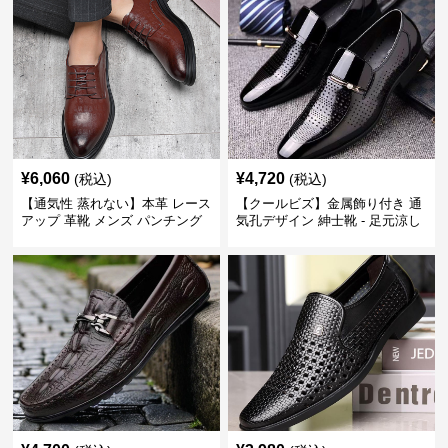
¥
6,060
¥
4,720
(税込)
(税込)
【通気性 蒸れない】本革 レース
【クールビズ】金属飾り付き 通
アップ 革靴 メンズ パンチング
気孔デザイン 紳士靴 - 足元涼し
快適 ビジネスシューズ 歩きやす
い 営業 外回り 通勤
い 営業