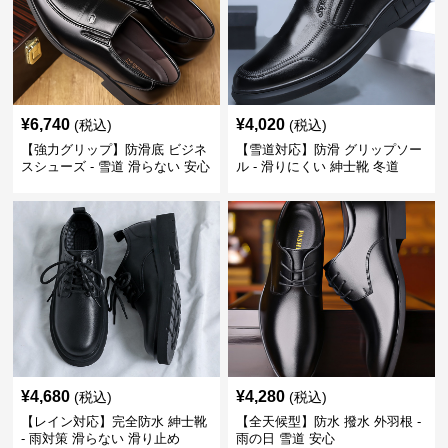
¥
6,740
¥
4,020
(税込)
(税込)
【強力グリップ】防滑底 ビジネ
【雪道対応】防滑 グリップソー
スシューズ - 雪道 滑らない 安心
ル - 滑りにくい 紳士靴 冬道
¥
4,680
¥
4,280
(税込)
(税込)
【レイン対応】完全防水 紳士靴
【全天候型】防水 撥水 外羽根 -
- 雨対策 滑らない 滑り止め
雨の日 雪道 安心