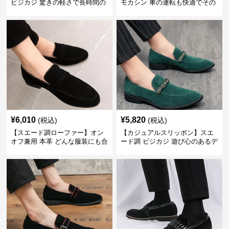
ビジカジ 驚きの軽さで長時間の
モカシン 車の運転も快適でその
歩行も疲れ知らず
まま街歩きも楽しめる
¥
6,010
¥
5,820
(税込)
(税込)
【スエード調ローファー】オン
【カジュアルスリッポン】スエ
オフ兼用 本革 どんな服装にも合
ード調 ビジカジ 遊び心のあるデ
わせやすく快適な履き心地を提
ザインで自分らしいスタイルを
供
表現