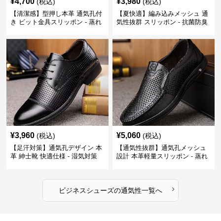
¥
4,700
¥
3,980
(税込)
(税込)
【清潔感】型押し本革 通気孔付
【夏快適】編み込みメッシュ 通
き ビット金具スリッポン - 蒸れ
気性抜群 スリッポン - 抗菌防臭
ない レザー 紳士靴
春夏用 紳士靴
¥
3,960
¥
5,060
(税込)
(税込)
【足汗対策】通気孔デザイン 本
【通気性抜群】通気孔メッシュ
革 紳士靴 快適仕様 - 湿気対策
設計 本革軽量スリッポン - 蒸れ
疲れにくい 涼しい
ない 夏用 クールビズ
›
ビジネスシューズ
の
通気性
一覧へ