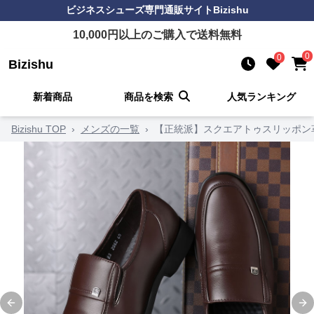
ビジネスシューズ
専門通販サイト
Bizishu
10,000
円以上のご購入で送料無料
0
0
Bizishu
新着商品
商品を検索
人気ランキング
Bizishu TOP
›
メンズの一覧
›
【正統派】スクエアトゥスリッポン革
Previous slide
Ne