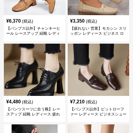
¥
6,370
¥
3,350
(税込)
(税込)
【パンプス以外】チャンキーヒ
【疲れない 営業】モカシン スリ
ール レースアップ 紐靴 レディ
ッポン レディース ビジネス ロ
ース ビジネスシューズ パンツス
ーファー 歩きやすい ビジネスカ
ーツ スクエアトゥ 歩きやすい
ジュアル パンプス以外
¥
4,480
¥
7,210
(税込)
(税込)
【パンツスーツに合う靴】レー
【パンプス以外】ビットローフ
スアップ 紐靴 レディース 疲れ
ァー レディース ビジネスシュー
ない 太ヒール オックスフォード
ズ ビジネスカジュアル スクエア
ビジネスシューズ
トゥ 疲れない スーツ