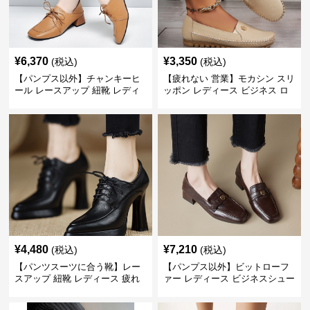
¥
6,370
¥
3,350
(税込)
(税込)
【パンプス以外】チャンキーヒ
【疲れない 営業】モカシン スリ
ール レースアップ 紐靴 レディ
ッポン レディース ビジネス ロ
ース ビジネスシューズ パンツス
ーファー 歩きやすい ビジネスカ
ーツ スクエアトゥ 歩きやすい
ジュアル パンプス以外
¥
4,480
¥
7,210
(税込)
(税込)
【パンツスーツに合う靴】レー
【パンプス以外】ビットローフ
スアップ 紐靴 レディース 疲れ
ァー レディース ビジネスシュー
ない 太ヒール オックスフォード
ズ ビジネスカジュアル スクエア
ビジネスシューズ
トゥ 疲れない スーツ