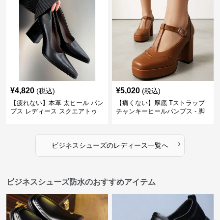
¥
4,820
¥
5,020
(税込)
(税込)
【疲れない】本革 太ヒール パン
【痛くない】厚底 Tストラップ
プス レディース スクエアトゥ
チャンキーヒールパンプス - 脚
ビジネスシューズ 営業 スーツ
長効果 かわいい 歩きやすい
歩きやすい
›
ビジネスシューズ
の
レディース
一覧へ
ビジネスシューズ防水のおすすめアイテム