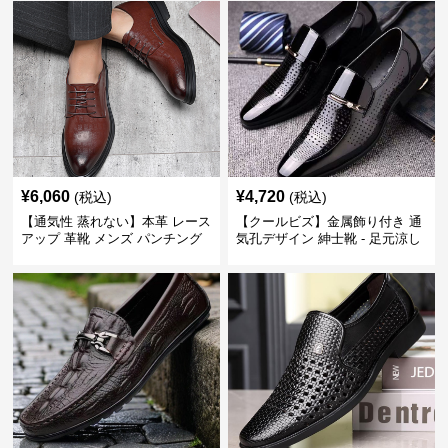
¥
6,060
¥
4,720
(税込)
(税込)
【通気性 蒸れない】本革 レース
【クールビズ】金属飾り付き 通
アップ 革靴 メンズ パンチング
気孔デザイン 紳士靴 - 足元涼し
快適 ビジネスシューズ 歩きやす
い 営業 外回り 通勤
い 営業