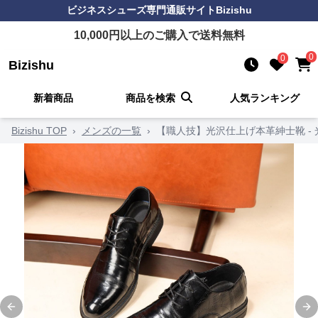
ビジネスシューズ
専門通販サイト
Bizishu
10,000
円以上のご購入で送料無料
0
0
Bizishu
新着商品
商品を検索
人気ランキング
Bizishu TOP
›
メンズの一覧
›
【職人技】光沢仕上げ本革紳士靴 -
Previous slide
Ne