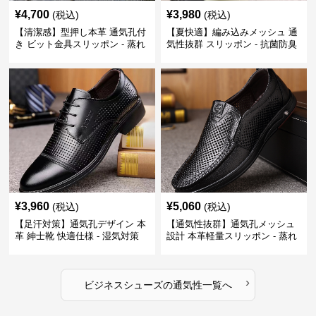
¥
4,700
¥
3,980
(税込)
(税込)
【清潔感】型押し本革 通気孔付
【夏快適】編み込みメッシュ 通
き ビット金具スリッポン - 蒸れ
気性抜群 スリッポン - 抗菌防臭
ない レザー 紳士靴
春夏用 紳士靴
¥
3,960
¥
5,060
(税込)
(税込)
【足汗対策】通気孔デザイン 本
【通気性抜群】通気孔メッシュ
革 紳士靴 快適仕様 - 湿気対策
設計 本革軽量スリッポン - 蒸れ
疲れにくい 涼しい
ない 夏用 クールビズ
›
ビジネスシューズ
の
通気性
一覧へ