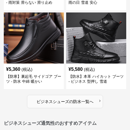
- 雨対策 滑らない 滑り止め
雨の日 雪道 安心
¥
5,360
¥
5,580
(税込)
(税込)
【防寒】裏起毛 サイドゴア ブー
【防水】本革 ハイカット ブーツ
ツ - 防水 中綿 暖かい
- ビジネス 型押し 雪道
›
ビジネスシューズ
の
防水
一覧へ
ビジネスシューズ通気性のおすすめアイテム