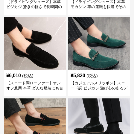
【ドライビングシューズ】本革
【ドライビングシューズ】本革
ビジカジ 驚きの軽さで長時間の
モカシン 車の運転も快適でその
歩行も疲れ知らず
まま街歩きも楽しめる
¥
6,010
¥
5,820
(税込)
(税込)
【スエード調ローファー】オン
【カジュアルスリッポン】スエ
オフ兼用 本革 どんな服装にも合
ード調 ビジカジ 遊び心のあるデ
わせやすく快適な履き心地を提
ザインで自分らしいスタイルを
供
表現