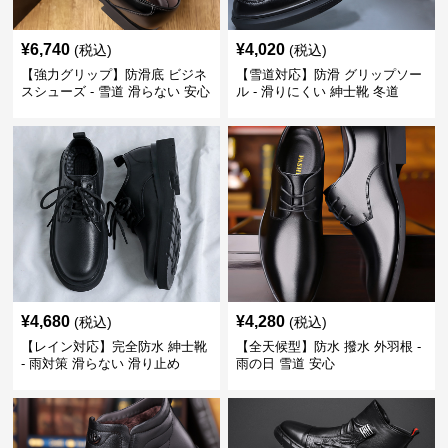
¥
6,740
¥
4,020
(税込)
(税込)
【強力グリップ】防滑底 ビジネ
【雪道対応】防滑 グリップソー
スシューズ - 雪道 滑らない 安心
ル - 滑りにくい 紳士靴 冬道
¥
4,680
¥
4,280
(税込)
(税込)
【レイン対応】完全防水 紳士靴
【全天候型】防水 撥水 外羽根 -
- 雨対策 滑らない 滑り止め
雨の日 雪道 安心