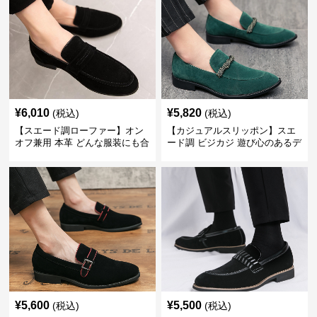
¥
6,010
¥
5,820
(税込)
(税込)
【スエード調ローファー】オン
【カジュアルスリッポン】スエ
オフ兼用 本革 どんな服装にも合
ード調 ビジカジ 遊び心のあるデ
わせやすく快適な履き心地を提
ザインで自分らしいスタイルを
供
表現
¥
5,600
¥
5,500
(税込)
(税込)