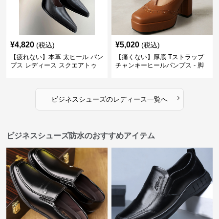
¥
4,820
¥
5,020
(税込)
(税込)
【疲れない】本革 太ヒール パン
【痛くない】厚底 Tストラップ
プス レディース スクエアトゥ
チャンキーヒールパンプス - 脚
ビジネスシューズ 営業 スーツ
長効果 かわいい 歩きやすい
歩きやすい
›
ビジネスシューズ
の
レディース
一覧へ
ビジネスシューズ防水のおすすめアイテム