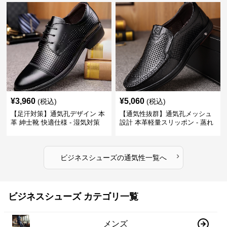
¥
3,960
¥
5,060
(税込)
(税込)
【足汗対策】通気孔デザイン 本
【通気性抜群】通気孔メッシュ
革 紳士靴 快適仕様 - 湿気対策
設計 本革軽量スリッポン - 蒸れ
疲れにくい 涼しい
ない 夏用 クールビズ
›
ビジネスシューズ
の
通気性
一覧へ
ビジネスシューズ カテゴリ一覧
メンズ