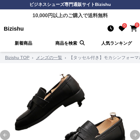
ビジネスシューズ
専門通販サイト
Bizishu
10,000
円以上のご購入で送料無料
0
0
Bizishu
新着商品
商品を検索
人気ランキング
Bizishu TOP
›
メンズの一覧
›
【タッセル付き】モカシンフォーマル
Previous slide
Ne