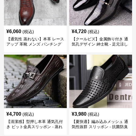
¥
6,060
¥
4,720
(税込)
(税込)
【通気性 蒸れない】本革 レース
【クールビズ】金属飾り付き 通
アップ 革靴 メンズ パンチング
気孔デザイン 紳士靴 - 足元涼し
快適 ビジネスシューズ 歩きやす
い 営業 外回り 通勤
い 営業
¥
4,700
¥
3,980
(税込)
(税込)
【清潔感】型押し本革 通気孔付
【夏快適】編み込みメッシュ 通
き ビット金具スリッポン - 蒸れ
気性抜群 スリッポン - 抗菌防臭
ない レザー 紳士靴
春夏用 紳士靴