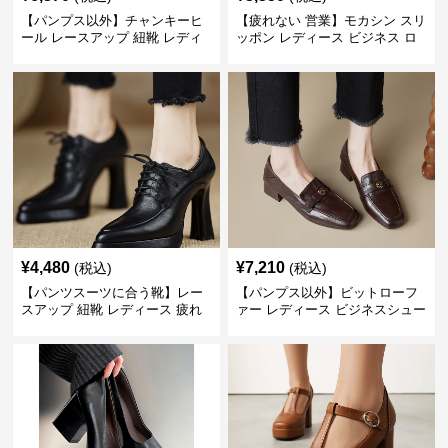
【パンプス以外】チャンキーヒ
【疲れない 営業】モカシン スリ
ール レースアップ 紐靴 レディ
ッポン レディース ビジネス ロ
ース ビジネスシューズ パンツス
ーファー 歩きやすい ビジネスカ
ーツ スクエアトゥ 歩きやすい
ジュアル パンプス以外
¥
4,480
¥
7,210
(税込)
(税込)
【パンツスーツに合う靴】レー
【パンプス以外】ビットローフ
スアップ 紐靴 レディース 疲れ
ァー レディース ビジネスシュー
ない 太ヒール オックスフォード
ズ ビジネスカジュアル スクエア
ビジネスシューズ
トゥ 疲れない スーツ