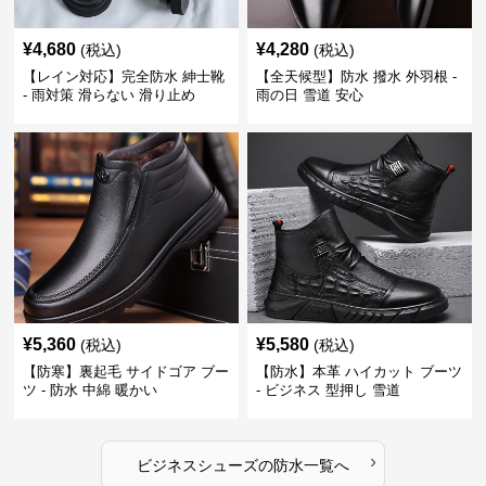
¥
4,680
¥
4,280
(税込)
(税込)
【レイン対応】完全防水 紳士靴
【全天候型】防水 撥水 外羽根 -
- 雨対策 滑らない 滑り止め
雨の日 雪道 安心
¥
5,360
¥
5,580
(税込)
(税込)
【防寒】裏起毛 サイドゴア ブー
【防水】本革 ハイカット ブーツ
ツ - 防水 中綿 暖かい
- ビジネス 型押し 雪道
›
ビジネスシューズ
の
防水
一覧へ