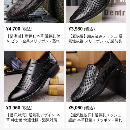
¥
4,700
¥
3,980
(税込)
(税込)
【清潔感】型押し本革 通気孔付
【夏快適】編み込みメッシュ 通
き ビット金具スリッポン - 蒸れ
気性抜群 スリッポン - 抗菌防臭
ない レザー 紳士靴
春夏用 紳士靴
¥
3,960
¥
5,060
(税込)
(税込)
【足汗対策】通気孔デザイン 本
【通気性抜群】通気孔メッシュ
革 紳士靴 快適仕様 - 湿気対策
設計 本革軽量スリッポン - 蒸れ
疲れにくい 涼しい
ない 夏用 クールビズ