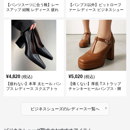
【パンツスーツに合う靴】レー
【パンプス以外】ビットローフ
スアップ 紐靴 レディース 疲れ
ァー レディース ビジネスシュー
ない 太ヒール オックスフォード
ズ ビジネスカジュアル スクエア
ビジネスシューズ
トゥ 疲れない スーツ
¥
4,820
¥
5,020
(税込)
(税込)
【疲れない】本革 太ヒール パン
【痛くない】厚底 Tストラップ
プス レディース スクエアトゥ
チャンキーヒールパンプス - 脚
ビジネスシューズ 営業 スーツ
長効果 かわいい 歩きやすい
歩きやすい
›
ビジネスシューズ
の
レディース
一覧へ