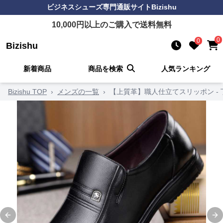
ビジネスシューズ
専門通販サイト
Bizishu
10,000
円以上のご購入で送料無料
0
0
Bizishu
新着商品
商品を検索
人気ランキング
Bizishu TOP
›
メンズの一覧
›
【上質革】職人仕立てスリッポン -
Previous slide
Ne