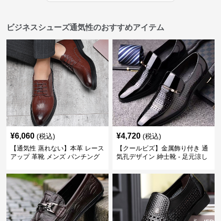
ビジネスシューズ通気性のおすすめアイテム
¥
6,060
¥
4,720
(税込)
(税込)
【通気性 蒸れない】本革 レース
【クールビズ】金属飾り付き 通
アップ 革靴 メンズ パンチング
気孔デザイン 紳士靴 - 足元涼し
快適 ビジネスシューズ 歩きやす
い 営業 外回り 通勤
い 営業