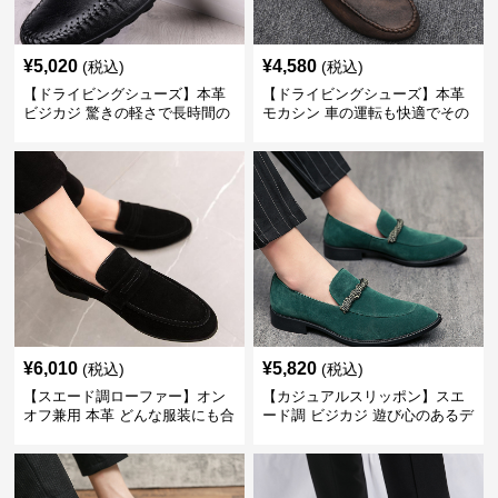
¥
5,020
¥
4,580
(税込)
(税込)
【ドライビングシューズ】本革
【ドライビングシューズ】本革
ビジカジ 驚きの軽さで長時間の
モカシン 車の運転も快適でその
歩行も疲れ知らず
まま街歩きも楽しめる
¥
6,010
¥
5,820
(税込)
(税込)
【スエード調ローファー】オン
【カジュアルスリッポン】スエ
オフ兼用 本革 どんな服装にも合
ード調 ビジカジ 遊び心のあるデ
わせやすく快適な履き心地を提
ザインで自分らしいスタイルを
供
表現