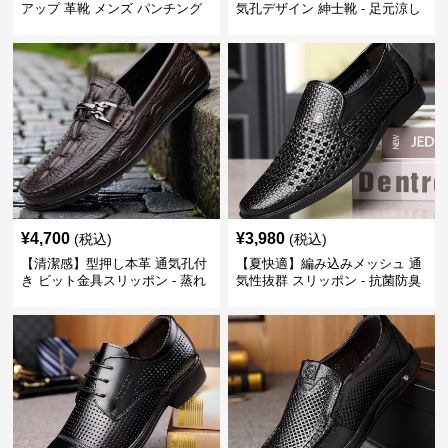
アップ 革靴 メンズ パンチング
気孔デザイン 紳士靴 - 足元涼し
快適 ビジネスシューズ 歩きやす
い 営業 外回り 通勤
い 営業
¥
4,700
¥
3,980
(税込)
(税込)
【清潔感】型押し本革 通気孔付
【夏快適】編み込みメッシュ 通
き ビット金具スリッポン - 蒸れ
気性抜群 スリッポン - 抗菌防臭
ない レザー 紳士靴
春夏用 紳士靴