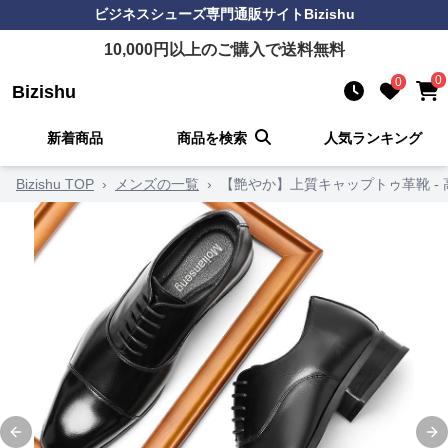
ビジネスシューズ
専門通販サイト
Bizishu
10,000
円以上のご購入で送料無料
0
0
Bizishu
新着商品
商品を検索
人気ランキング
Bizishu TOP
›
メンズの一覧
›
【艶やか】上質キャップトゥ革靴 -
Previous slide
Ne