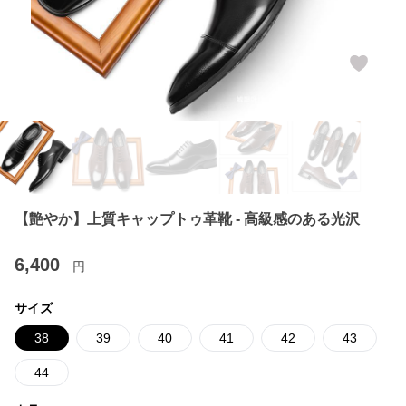
【艶やか】上質キャップトゥ革靴 - 高級感のある光沢
6,400
円
サイズ
38
39
40
41
42
43
44