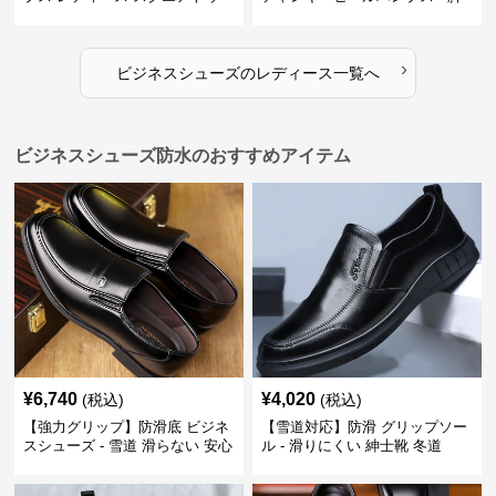
ビジネスシューズ 営業 スーツ
長効果 かわいい 歩きやすい
歩きやすい
›
ビジネスシューズ
の
レディース
一覧へ
ビジネスシューズ防水のおすすめアイテム
¥
6,740
¥
4,020
(税込)
(税込)
【強力グリップ】防滑底 ビジネ
【雪道対応】防滑 グリップソー
スシューズ - 雪道 滑らない 安心
ル - 滑りにくい 紳士靴 冬道