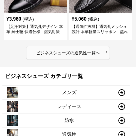
¥
3,960
¥
5,060
(税込)
(税込)
【足汗対策】通気孔デザイン 本
【通気性抜群】通気孔メッシュ
革 紳士靴 快適仕様 - 湿気対策
設計 本革軽量スリッポン - 蒸れ
疲れにくい 涼しい
ない 夏用 クールビズ
›
ビジネスシューズ
の
通気性
一覧へ
ビジネスシューズ カテゴリ一覧
メンズ
レディース
防水
通気性