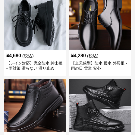
¥
4,680
¥
4,280
(税込)
(税込)
【レイン対応】完全防水 紳士靴
【全天候型】防水 撥水 外羽根 -
- 雨対策 滑らない 滑り止め
雨の日 雪道 安心