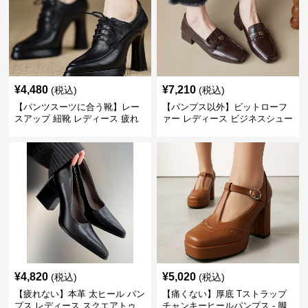
¥
4,480
¥
7,210
(税込)
(税込)
【パンツスーツに合う靴】レー
【パンプス以外】ビットローフ
スアップ 紐靴 レディース 疲れ
ァー レディース ビジネスシュー
ない 太ヒール オックスフォード
ズ ビジネスカジュアル スクエア
ビジネスシューズ
トゥ 疲れない スーツ
¥
4,820
¥
5,020
(税込)
(税込)
【疲れない】本革 太ヒール パン
【痛くない】厚底 Tストラップ
プス レディース スクエアトゥ
チャンキーヒールパンプス - 脚