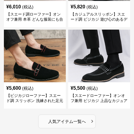
¥
6,010
¥
5,820
(税込)
(税込)
【スエード調ローファー】オン
【カジュアルスリッポン】スエ
オフ兼用 本革 どんな服装にも合
ード調 ビジカジ 遊び心のあるデ
わせやすく快適な履き心地を提
ザインで自分らしいスタイルを
供
表現
¥
5,600
¥
5,500
(税込)
(税込)
【ビジカジローファー】スエー
【スエードローファー】オンオ
ド調 スリッポン 洗練された足元
フ兼用 ビジカジ 上品なカジュア
を演出しジャケットスタイルを
ル感で休日の散歩にも最適
引き立てる
›
人気アイテム一覧へ