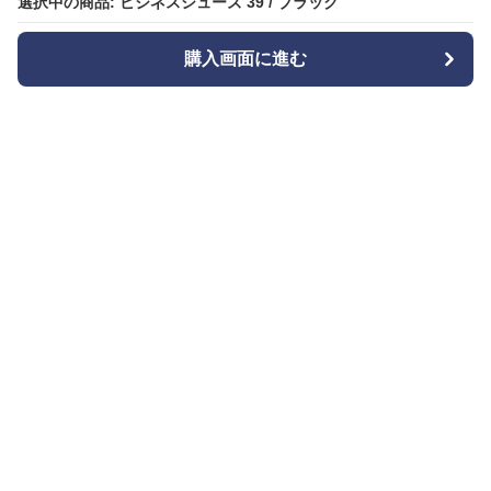
選択中の商品: ビジネスシューズ 39 / ブラック
選択中の商品: ビジネスシューズ 39 / ブラック
購入画面に進む
購入画面に進む
Bizishu
について
会社概要
利用規約