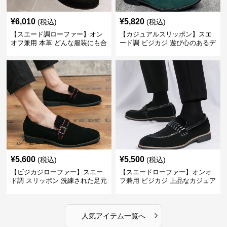
¥
6,010
¥
5,820
(税込)
(税込)
【スエード調ローファー】オン
【カジュアルスリッポン】スエ
オフ兼用 本革 どんな服装にも合
ード調 ビジカジ 遊び心のあるデ
わせやすく快適な履き心地を提
ザインで自分らしいスタイルを
供
表現
¥
5,600
¥
5,500
(税込)
(税込)
【ビジカジローファー】スエー
【スエードローファー】オンオ
ド調 スリッポン 洗練された足元
フ兼用 ビジカジ 上品なカジュア
を演出しジャケットスタイルを
ル感で休日の散歩にも最適
引き立てる
›
人気アイテム一覧へ