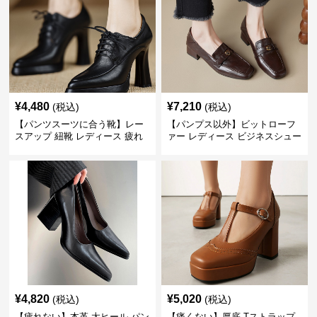
¥
4,480
¥
7,210
(税込)
(税込)
【パンツスーツに合う靴】レー
【パンプス以外】ビットローフ
スアップ 紐靴 レディース 疲れ
ァー レディース ビジネスシュー
ない 太ヒール オックスフォード
ズ ビジネスカジュアル スクエア
ビジネスシューズ
トゥ 疲れない スーツ
¥
4,820
¥
5,020
(税込)
(税込)
【疲れない】本革 太ヒール パン
【痛くない】厚底 Tストラップ