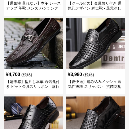
【通気性 蒸れない】本革 レース
【クールビズ】金属飾り付き 通
アップ 革靴 メンズ パンチング
気孔デザイン 紳士靴 - 足元涼し
快適 ビジネスシューズ 歩きやす
い 営業 外回り 通勤
い 営業
¥
4,700
¥
3,980
(税込)
(税込)
【清潔感】型押し本革 通気孔付
【夏快適】編み込みメッシュ 通
き ビット金具スリッポン - 蒸れ
気性抜群 スリッポン - 抗菌防臭
ない レザー 紳士靴
春夏用 紳士靴