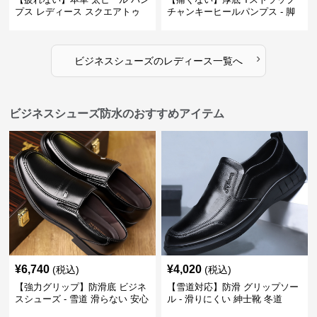
プス レディース スクエアトゥ
チャンキーヒールパンプス - 脚
ビジネスシューズ 営業 スーツ
長効果 かわいい 歩きやすい
歩きやすい
›
ビジネスシューズ
の
レディース
一覧へ
ビジネスシューズ防水のおすすめアイテム
¥
6,740
¥
4,020
(税込)
(税込)
【強力グリップ】防滑底 ビジネ
【雪道対応】防滑 グリップソー
スシューズ - 雪道 滑らない 安心
ル - 滑りにくい 紳士靴 冬道