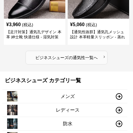
¥
3,960
¥
5,060
(税込)
(税込)
【足汗対策】通気孔デザイン 本
【通気性抜群】通気孔メッシュ
革 紳士靴 快適仕様 - 湿気対策
設計 本革軽量スリッポン - 蒸れ
疲れにくい 涼しい
ない 夏用 クールビズ
›
ビジネスシューズ
の
通気性
一覧へ
ビジネスシューズ カテゴリ一覧
メンズ
レディース
防水