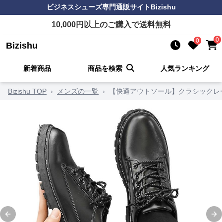
ビジネスシューズ
専門通販サイト
Bizishu
10,000
円以上のご購入で送料無料
0
0
Bizishu
新着商品
商品を検索
人気ランキング
Bizishu TOP
›
メンズの一覧
›
【快適アウトソール】クラシックレー
Previous slide
Ne