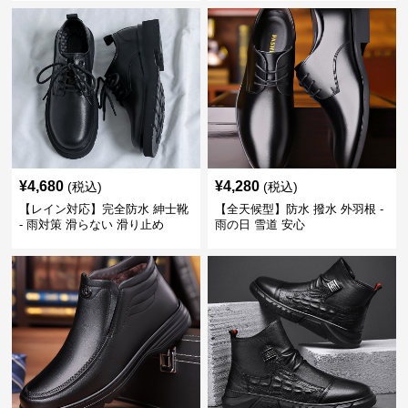
¥
4,680
¥
4,280
(税込)
(税込)
【レイン対応】完全防水 紳士靴
【全天候型】防水 撥水 外羽根 -
- 雨対策 滑らない 滑り止め
雨の日 雪道 安心