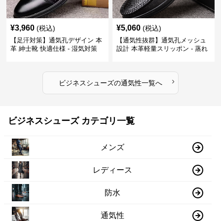
¥
3,960
¥
5,060
(税込)
(税込)
【足汗対策】通気孔デザイン 本
【通気性抜群】通気孔メッシュ
革 紳士靴 快適仕様 - 湿気対策
設計 本革軽量スリッポン - 蒸れ
疲れにくい 涼しい
ない 夏用 クールビズ
›
ビジネスシューズ
の
通気性
一覧へ
ビジネスシューズ カテゴリ一覧
メンズ
レディース
防水
通気性