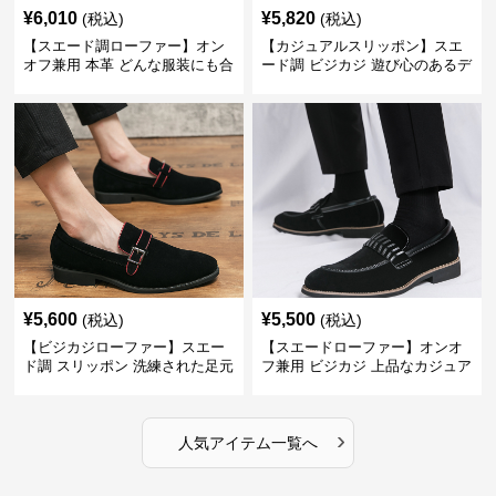
¥
6,010
¥
5,820
(税込)
(税込)
【スエード調ローファー】オン
【カジュアルスリッポン】スエ
オフ兼用 本革 どんな服装にも合
ード調 ビジカジ 遊び心のあるデ
わせやすく快適な履き心地を提
ザインで自分らしいスタイルを
供
表現
¥
5,600
¥
5,500
(税込)
(税込)
【ビジカジローファー】スエー
【スエードローファー】オンオ
ド調 スリッポン 洗練された足元
フ兼用 ビジカジ 上品なカジュア
を演出しジャケットスタイルを
ル感で休日の散歩にも最適
引き立てる
›
人気アイテム一覧へ