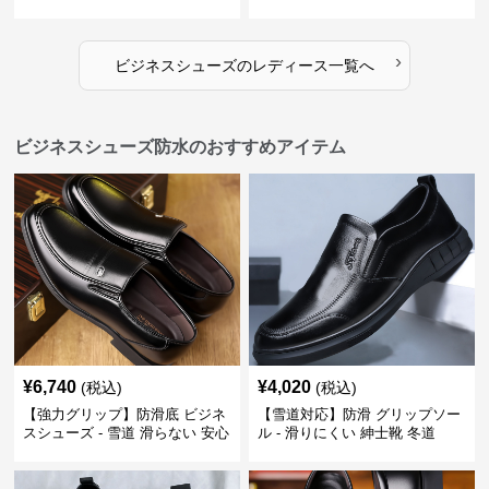
ビジネスシューズ 営業 スーツ
長効果 かわいい 歩きやすい
歩きやすい
›
ビジネスシューズ
の
レディース
一覧へ
ビジネスシューズ防水のおすすめアイテム
¥
6,740
¥
4,020
(税込)
(税込)
【強力グリップ】防滑底 ビジネ
【雪道対応】防滑 グリップソー
スシューズ - 雪道 滑らない 安心
ル - 滑りにくい 紳士靴 冬道