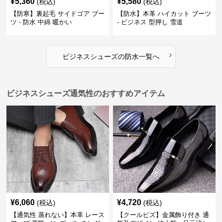
¥
5,360
¥
5,580
(税込)
(税込)
【防寒】裏起毛 サイドゴア ブー
【防水】本革 ハイカット ブーツ
ツ - 防水 中綿 暖かい
- ビジネス 型押し 雪道
›
ビジネスシューズ
の
防水
一覧へ
ビジネスシューズ通気性のおすすめアイテム
¥
6,060
¥
4,720
(税込)
(税込)
【通気性 蒸れない】本革 レース
【クールビズ】金属飾り付き 通