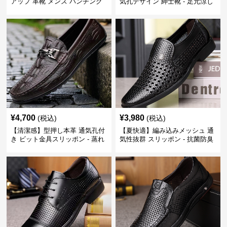
アップ 革靴 メンズ パンチング
気孔デザイン 紳士靴 - 足元涼し
快適 ビジネスシューズ 歩きやす
い 営業 外回り 通勤
い 営業
¥
4,700
¥
3,980
(税込)
(税込)
【清潔感】型押し本革 通気孔付
【夏快適】編み込みメッシュ 通
き ビット金具スリッポン - 蒸れ
気性抜群 スリッポン - 抗菌防臭
ない レザー 紳士靴
春夏用 紳士靴