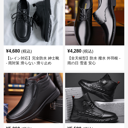
¥
4,680
¥
4,280
(税込)
(税込)
【レイン対応】完全防水 紳士靴
【全天候型】防水 撥水 外羽根 -
- 雨対策 滑らない 滑り止め
雨の日 雪道 安心