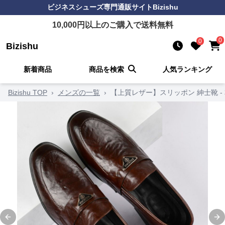
ビジネスシューズ
専門通販サイト
Bizishu
10,000
円以上のご購入で送料無料
0
0
Bizishu
新着商品
商品を検索
人気ランキング
Bizishu TOP
›
メンズの一覧
›
【上質レザー】スリッポン 紳士靴 -
Previous slide
Ne