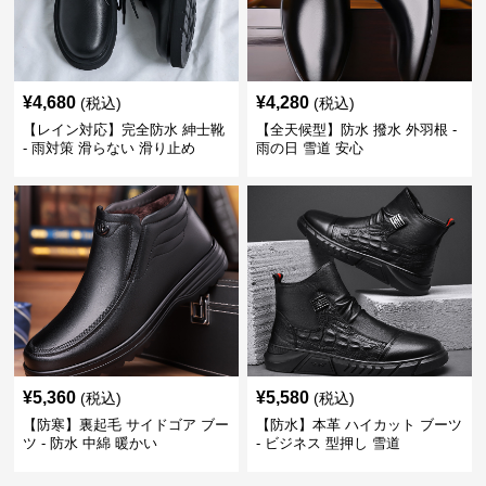
¥
4,680
¥
4,280
(税込)
(税込)
【レイン対応】完全防水 紳士靴
【全天候型】防水 撥水 外羽根 -
- 雨対策 滑らない 滑り止め
雨の日 雪道 安心
¥
5,360
¥
5,580
(税込)
(税込)
【防寒】裏起毛 サイドゴア ブー
【防水】本革 ハイカット ブーツ
ツ - 防水 中綿 暖かい
- ビジネス 型押し 雪道