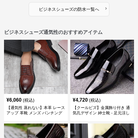
›
ビジネスシューズ
の
防水
一覧へ
ビジネスシューズ通気性のおすすめアイテム
¥
6,060
¥
4,720
(税込)
(税込)
【通気性 蒸れない】本革 レース
【クールビズ】金属飾り付き 通
アップ 革靴 メンズ パンチング
気孔デザイン 紳士靴 - 足元涼し
快適 ビジネスシューズ 歩きやす
い 営業 外回り 通勤
い 営業