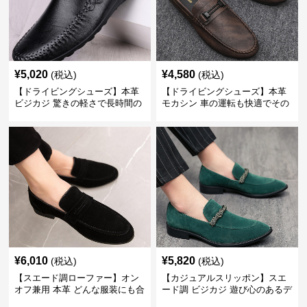
¥
5,020
¥
4,580
(税込)
(税込)
【ドライビングシューズ】本革
【ドライビングシューズ】本革
ビジカジ 驚きの軽さで長時間の
モカシン 車の運転も快適でその
歩行も疲れ知らず
まま街歩きも楽しめる
¥
6,010
¥
5,820
(税込)
(税込)
【スエード調ローファー】オン
【カジュアルスリッポン】スエ
オフ兼用 本革 どんな服装にも合
ード調 ビジカジ 遊び心のあるデ
わせやすく快適な履き心地を提
ザインで自分らしいスタイルを