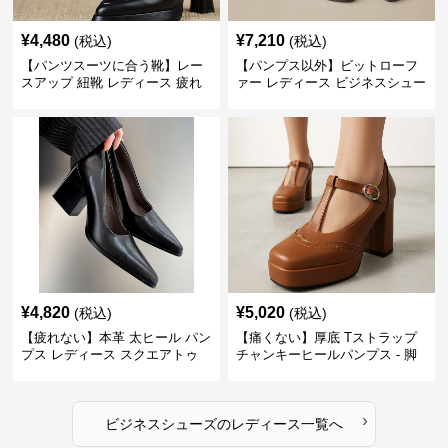
¥
4,480
¥
7,210
(税込)
(税込)
【パンツスーツに合う靴】レー
【パンプス以外】ビットローフ
スアップ 紐靴 レディース 疲れ
ァー レディース ビジネスシュー
ない 太ヒール オックスフォード
ズ ビジネスカジュアル スクエア
ビジネスシューズ
トゥ 疲れない スーツ
¥
4,820
¥
5,020
(税込)
(税込)
【疲れない】本革 太ヒール パン
【痛くない】厚底 Tストラップ
プス レディース スクエアトゥ
チャンキーヒールパンプス - 脚
ビジネスシューズ 営業 スーツ
長効果 かわいい 歩きやすい
歩きやすい
›
ビジネスシューズ
の
レディース
一覧へ