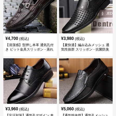
¥
4,700
¥
3,980
(税込)
(税込)
【清潔感】型押し本革 通気孔付
【夏快適】編み込みメッシュ 通
き ビット金具スリッポン - 蒸れ
気性抜群 スリッポン - 抗菌防臭
ない レザー 紳士靴
春夏用 紳士靴
¥
3,960
¥
5,060
(税込)
(税込)
【足汗対策】通気孔デザイン 本
【通気性抜群】通気孔メッシュ