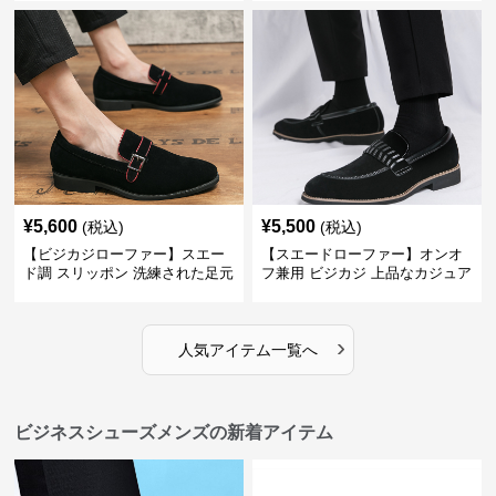
供
表現
¥
5,600
¥
5,500
(税込)
(税込)
【ビジカジローファー】スエー
【スエードローファー】オンオ
ド調 スリッポン 洗練された足元
フ兼用 ビジカジ 上品なカジュア
を演出しジャケットスタイルを
ル感で休日の散歩にも最適
引き立てる
›
人気アイテム一覧へ
ビジネスシューズメンズの新着アイテム