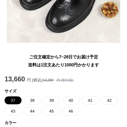
ご注文確定から7~28日でお届け予定
送料は1注文あたり
1000
円かかります
13,660
円 (税込)
14,380
円 (割引前)
サイズ
37
38
39
40
41
42
43
44
45
46
カラー