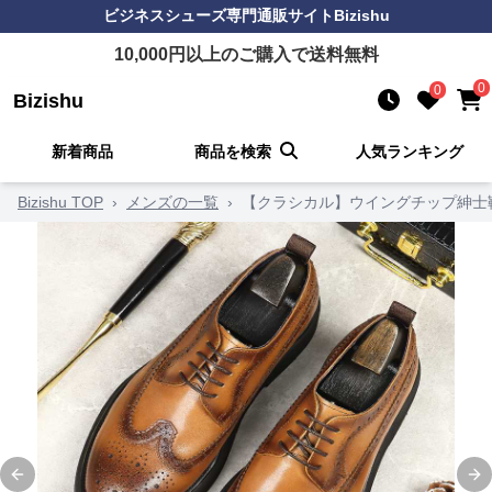
ビジネスシューズ
専門通販サイト
Bizishu
10,000
円以上のご購入で送料無料
0
0
Bizishu
新着商品
商品を検索
人気ランキング
Bizishu TOP
›
メンズの一覧
›
【クラシカル】ウイングチップ紳士靴 
Previous slide
Ne