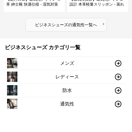
革 紳士靴 快適仕様 - 湿気対策
設計 本革軽量スリッポン - 蒸れ
疲れにくい 涼しい
ない 夏用 クールビズ
›
ビジネスシューズ
の
通気性
一覧へ
ビジネスシューズ カテゴリ一覧
メンズ
レディース
防水
通気性