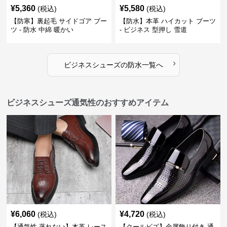
¥
5,360
¥
5,580
(税込)
(税込)
【防寒】裏起毛 サイドゴア ブー
【防水】本革 ハイカット ブーツ
ツ - 防水 中綿 暖かい
- ビジネス 型押し 雪道
›
ビジネスシューズ
の
防水
一覧へ
ビジネスシューズ通気性のおすすめアイテム
¥
6,060
¥
4,720
(税込)
(税込)
【通気性 蒸れない】本革 レース
【クールビズ】金属飾り付き 通