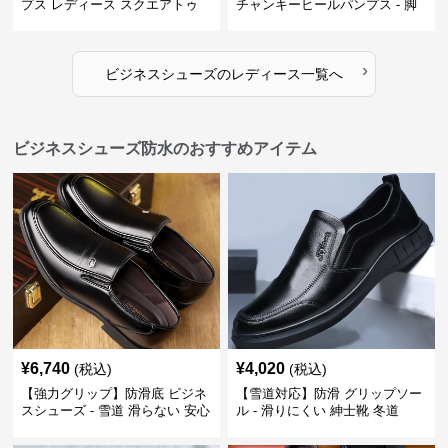
プス レディース スクエアトゥ
チャンキーヒールパンプス - 脚
ビジネスシューズ 営業 スーツ
長効果 かわいい 歩きやすい
歩きやすい
›
ビジネスシューズ
の
レディース
一覧へ
ビジネスシューズ防水のおすすめアイテム
¥
6,740
¥
4,020
(税込)
(税込)
【強力グリップ】防滑底 ビジネ
【雪道対応】防滑 グリップソー
スシューズ - 雪道 滑らない 安心
ル - 滑りにくい 紳士靴 冬道