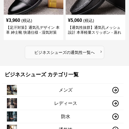
¥
3,960
¥
5,060
(税込)
(税込)
【足汗対策】通気孔デザイン 本
【通気性抜群】通気孔メッシュ
革 紳士靴 快適仕様 - 湿気対策
設計 本革軽量スリッポン - 蒸れ
疲れにくい 涼しい
ない 夏用 クールビズ
›
ビジネスシューズ
の
通気性
一覧へ
ビジネスシューズ カテゴリ一覧
メンズ
レディース
防水