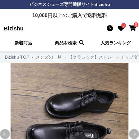
ビジネスシューズ
専門通販サイト
Bizishu
10,000
円以上のご購入で送料無料
0
0
Bizishu
新着商品
商品を検索
人気ランキング
Bizishu TOP
›
メンズの一覧
›
【クラシック】ストレートチップダブ
Previous slide
Ne