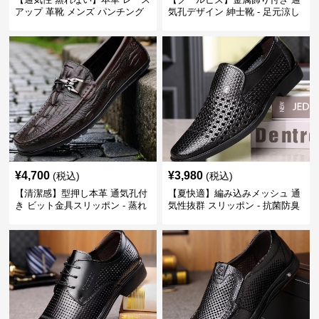
アップ 革靴 メンズ パンチング
気孔デザイン 紳士靴 - 足元涼し
快適 ビジネスシューズ 歩きやす
い 営業 外回り 通勤
い 営業
¥
4,700
¥
3,980
(税込)
(税込)
【清潔感】型押し本革 通気孔付
【夏快適】編み込みメッシュ 通
き ビット金具スリッポン - 蒸れ
気性抜群 スリッポン - 抗菌防臭
ない レザー 紳士靴
春夏用 紳士靴