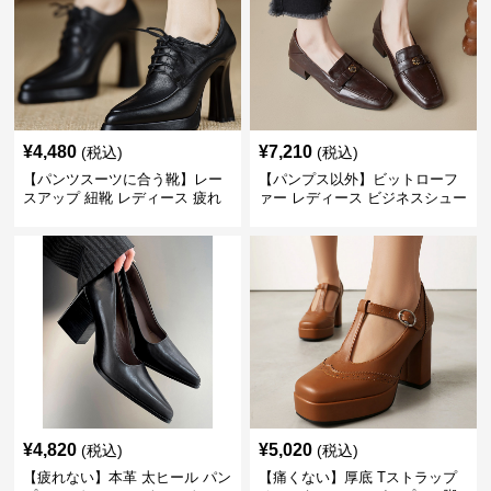
¥
4,480
¥
7,210
(税込)
(税込)
【パンツスーツに合う靴】レー
【パンプス以外】ビットローフ
スアップ 紐靴 レディース 疲れ
ァー レディース ビジネスシュー
ない 太ヒール オックスフォード
ズ ビジネスカジュアル スクエア
ビジネスシューズ
トゥ 疲れない スーツ
¥
4,820
¥
5,020
(税込)
(税込)
【疲れない】本革 太ヒール パン
【痛くない】厚底 Tストラップ