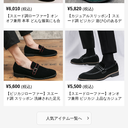
¥
6,010
¥
5,820
(税込)
(税込)
【スエード調ローファー】オン
【カジュアルスリッポン】スエ
オフ兼用 本革 どんな服装にも合
ード調 ビジカジ 遊び心のあるデ
わせやすく快適な履き心地を提
ザインで自分らしいスタイルを
供
表現
¥
5,600
¥
5,500
(税込)
(税込)
【ビジカジローファー】スエー
【スエードローファー】オンオ
ド調 スリッポン 洗練された足元
フ兼用 ビジカジ 上品なカジュア
を演出しジャケットスタイルを
ル感で休日の散歩にも最適
引き立てる
›
人気アイテム一覧へ