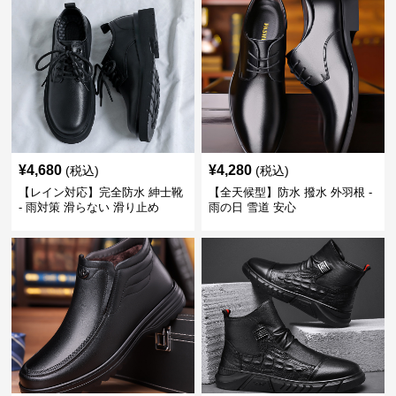
¥
4,680
¥
4,280
(税込)
(税込)
【レイン対応】完全防水 紳士靴
【全天候型】防水 撥水 外羽根 -
- 雨対策 滑らない 滑り止め
雨の日 雪道 安心