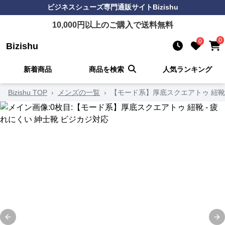
ビジネスシューズ
専門通販サイト
Bizishu
10,000
円以上のご購入で送料無料
0
0
Bizishu
新着商品
商品を検索
人気ランキング
Bizishu TOP
›
メンズの一覧
›
【モード系】厚底スクエアトゥ 紐靴 
Previous slide
Ne