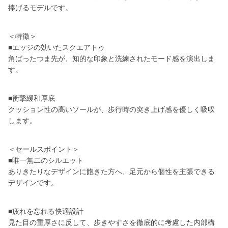
捧げるモデルです。
＜特徴＞
■エッジの効いたスクエアトゥ
角ばったつま先が、知的な印象と洗練されたモード感を演出しま
す。
■衝撃緩和厚底
クッション性の高いソールが、歩行時の突き上げ感を優しく吸収
します。
＜セールスポイント＞
■唯一無二のシルエット
ありきたりなデザインに飽きた方へ、足元から個性を主張できる
デザインです。
■疲れを忘れる快適設計
見た目の重厚さに反して、歩きやすさを徹底的に考慮した内部構