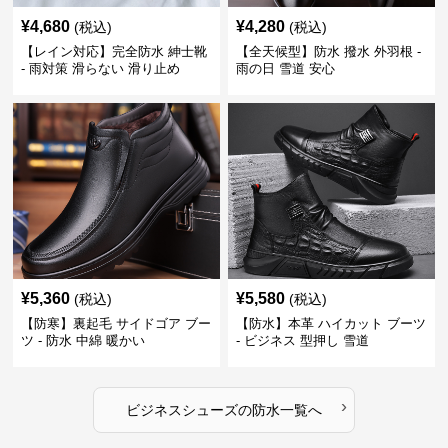
¥
4,680
¥
4,280
(税込)
(税込)
【レイン対応】完全防水 紳士靴
【全天候型】防水 撥水 外羽根 -
- 雨対策 滑らない 滑り止め
雨の日 雪道 安心
¥
5,360
¥
5,580
(税込)
(税込)
【防寒】裏起毛 サイドゴア ブー
【防水】本革 ハイカット ブーツ
ツ - 防水 中綿 暖かい
- ビジネス 型押し 雪道
›
ビジネスシューズ
の
防水
一覧へ