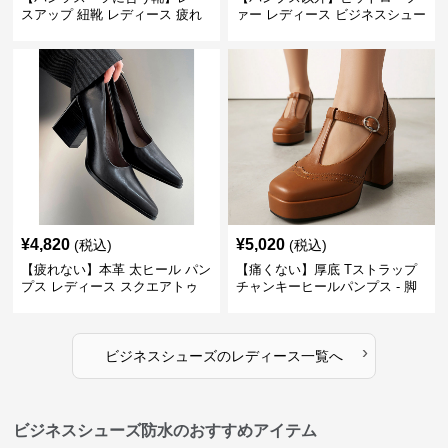
スアップ 紐靴 レディース 疲れ
ァー レディース ビジネスシュー
ない 太ヒール オックスフォード
ズ ビジネスカジュアル スクエア
ビジネスシューズ
トゥ 疲れない スーツ
¥
4,820
¥
5,020
(税込)
(税込)
【疲れない】本革 太ヒール パン
【痛くない】厚底 Tストラップ
プス レディース スクエアトゥ
チャンキーヒールパンプス - 脚
ビジネスシューズ 営業 スーツ
長効果 かわいい 歩きやすい
歩きやすい
›
ビジネスシューズ
の
レディース
一覧へ
ビジネスシューズ防水のおすすめアイテム