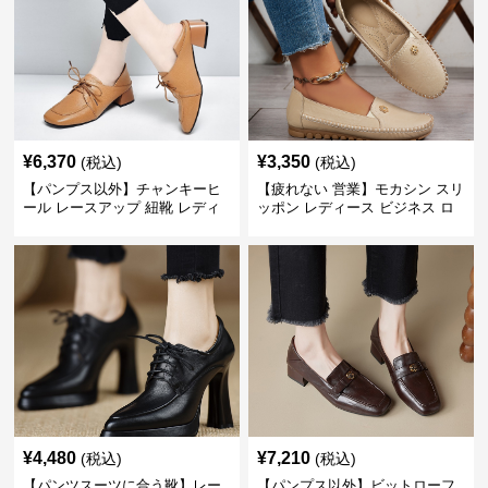
¥
6,370
¥
3,350
(税込)
(税込)
【パンプス以外】チャンキーヒ
【疲れない 営業】モカシン スリ
ール レースアップ 紐靴 レディ
ッポン レディース ビジネス ロ
ース ビジネスシューズ パンツス
ーファー 歩きやすい ビジネスカ
ーツ スクエアトゥ 歩きやすい
ジュアル パンプス以外
¥
4,480
¥
7,210
(税込)
(税込)
【パンツスーツに合う靴】レー
【パンプス以外】ビットローフ