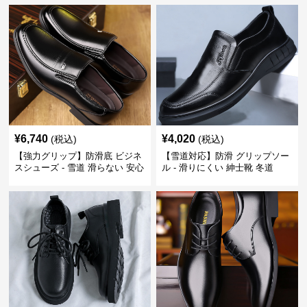
¥
6,740
¥
4,020
(税込)
(税込)
【強力グリップ】防滑底 ビジネ
【雪道対応】防滑 グリップソー
スシューズ - 雪道 滑らない 安心
ル - 滑りにくい 紳士靴 冬道