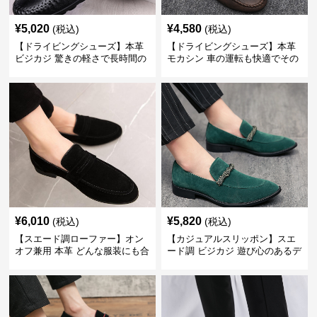
¥
5,020
¥
4,580
(税込)
(税込)
【ドライビングシューズ】本革
【ドライビングシューズ】本革
ビジカジ 驚きの軽さで長時間の
モカシン 車の運転も快適でその
歩行も疲れ知らず
まま街歩きも楽しめる
¥
6,010
¥
5,820
(税込)
(税込)
【スエード調ローファー】オン
【カジュアルスリッポン】スエ
オフ兼用 本革 どんな服装にも合
ード調 ビジカジ 遊び心のあるデ
わせやすく快適な履き心地を提
ザインで自分らしいスタイルを
供
表現