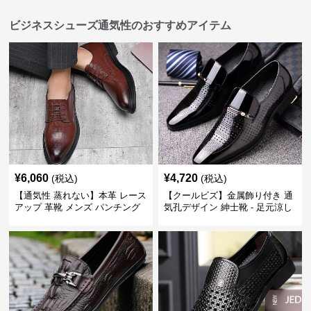
ビジネスシューズ通気性のおすすめアイテム
¥
6,060
¥
4,720
(税込)
(税込)
【通気性 蒸れない】本革 レース
【クールビズ】金属飾り付き 通
アップ 革靴 メンズ パンチング
気孔デザイン 紳士靴 - 足元涼し
快適 ビジネスシューズ 歩きやす
い 営業 外回り 通勤
い 営業