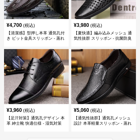
¥
4,700
¥
3,980
(税込)
(税込)
【清潔感】型押し本革 通気孔付
【夏快適】編み込みメッシュ 通
き ビット金具スリッポン - 蒸れ
気性抜群 スリッポン - 抗菌防臭
ない レザー 紳士靴
春夏用 紳士靴
¥
3,960
¥
5,060
(税込)
(税込)
【足汗対策】通気孔デザイン 本
【通気性抜群】通気孔メッシュ
革 紳士靴 快適仕様 - 湿気対策
設計 本革軽量スリッポン - 蒸れ
疲れにくい 涼しい
ない 夏用 クールビズ