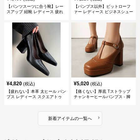
【パンツスーツに合う靴】レー
【パンプス以外】ビットローフ
スアップ 紐靴 レディース 疲れ
ァー レディース ビジネスシュー
ない 太ヒール オックスフォード
ズ ビジネスカジュアル スクエア
ビジネスシューズ
トゥ 疲れない スーツ
¥
4,820
¥
5,020
(税込)
(税込)
【疲れない】本革 太ヒール パン
【痛くない】厚底 Tストラップ
プス レディース スクエアトゥ
チャンキーヒールパンプス - 脚
ビジネスシューズ 営業 スーツ
長効果 かわいい 歩きやすい
歩きやすい
›
新着アイテムの一覧へ