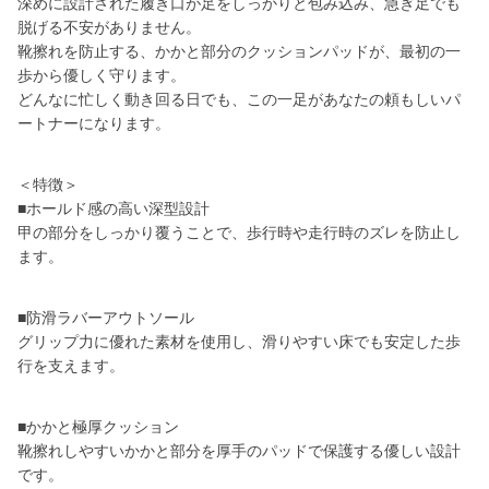
深めに設計された履き口が足をしっかりと包み込み、急ぎ足でも
脱げる不安がありません。
靴擦れを防止する、かかと部分のクッションパッドが、最初の一
歩から優しく守ります。
どんなに忙しく動き回る日でも、この一足があなたの頼もしいパ
ートナーになります。
＜特徴＞
■ホールド感の高い深型設計
甲の部分をしっかり覆うことで、歩行時や走行時のズレを防止し
ます。
■防滑ラバーアウトソール
グリップ力に優れた素材を使用し、滑りやすい床でも安定した歩
行を支えます。
■かかと極厚クッション
靴擦れしやすいかかと部分を厚手のパッドで保護する優しい設計
です。