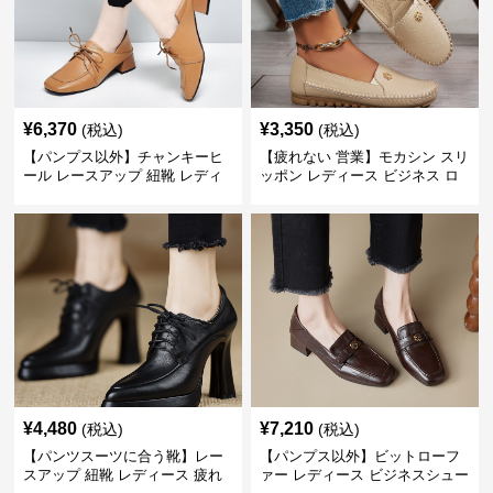
¥
6,370
¥
3,350
(税込)
(税込)
【パンプス以外】チャンキーヒ
【疲れない 営業】モカシン スリ
ール レースアップ 紐靴 レディ
ッポン レディース ビジネス ロ
ース ビジネスシューズ パンツス
ーファー 歩きやすい ビジネスカ
ーツ スクエアトゥ 歩きやすい
ジュアル パンプス以外
¥
4,480
¥
7,210
(税込)
(税込)
【パンツスーツに合う靴】レー
【パンプス以外】ビットローフ
スアップ 紐靴 レディース 疲れ
ァー レディース ビジネスシュー