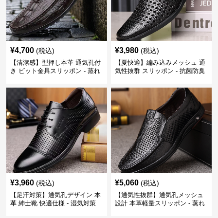
¥
4,700
¥
3,980
(税込)
(税込)
【清潔感】型押し本革 通気孔付
【夏快適】編み込みメッシュ 通
き ビット金具スリッポン - 蒸れ
気性抜群 スリッポン - 抗菌防臭
ない レザー 紳士靴
春夏用 紳士靴
¥
3,960
¥
5,060
(税込)
(税込)
【足汗対策】通気孔デザイン 本
【通気性抜群】通気孔メッシュ
革 紳士靴 快適仕様 - 湿気対策
設計 本革軽量スリッポン - 蒸れ
疲れにくい 涼しい
ない 夏用 クールビズ