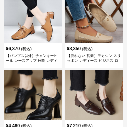
¥
6,370
¥
3,350
(税込)
(税込)
【パンプス以外】チャンキーヒ
【疲れない 営業】モカシン スリ
ール レースアップ 紐靴 レディ
ッポン レディース ビジネス ロ
ース ビジネスシューズ パンツス
ーファー 歩きやすい ビジネスカ
ーツ スクエアトゥ 歩きやすい
ジュアル パンプス以外
¥
4,480
¥
7,210
(税込)
(税込)