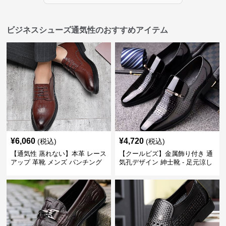
ビジネスシューズ通気性のおすすめアイテム
¥
6,060
¥
4,720
(税込)
(税込)
【通気性 蒸れない】本革 レース
【クールビズ】金属飾り付き 通
アップ 革靴 メンズ パンチング
気孔デザイン 紳士靴 - 足元涼し
快適 ビジネスシューズ 歩きやす
い 営業 外回り 通勤
い 営業