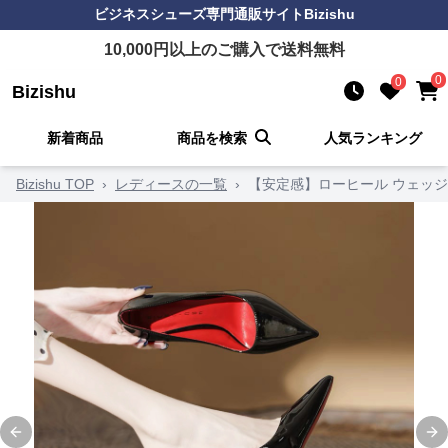
ビジネスシューズ
専門通販サイト
Bizishu
10,000
円以上のご購入で送料無料
0
0
Bizishu
新着商品
商品を検索
人気ランキング
Bizishu TOP
›
レディースの一覧
›
【安定感】ローヒール ウェッジソ
Previous slide
Ne