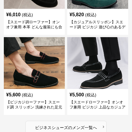
¥
6,010
¥
5,820
(税込)
(税込)
【スエード調ローファー】オン
【カジュアルスリッポン】スエ
オフ兼用 本革 どんな服装にも合
ード調 ビジカジ 遊び心のあるデ
わせやすく快適な履き心地を提
ザインで自分らしいスタイルを
供
表現
¥
5,600
¥
5,500
(税込)
(税込)
【ビジカジローファー】スエー
【スエードローファー】オンオ
ド調 スリッポン 洗練された足元
フ兼用 ビジカジ 上品なカジュア
を演出しジャケットスタイルを
ル感で休日の散歩にも最適
引き立てる
›
ビジネスシューズ
の
メンズ
一覧へ