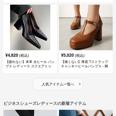
ない 太ヒール オックスフォード
ズ ビジネスカジュアル スクエア
ビジネスシューズ
トゥ 疲れない スーツ
¥
4,820
¥
5,020
(税込)
(税込)
【疲れない】本革 太ヒール パン
【痛くない】厚底 Tストラップ
プス レディース スクエアトゥ
チャンキーヒールパンプス - 脚
ビジネスシューズ 営業 スーツ
長効果 かわいい 歩きやすい
歩きやすい
›
人気アイテム一覧へ
ビジネスシューズレディースの新着アイテム