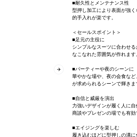
■耐久性とメンテナンス性
型押し加工により表面が強く
的手入れが楽です。
＜セールスポイント＞
■足元の主役に
シンプルなスーツに合わせる
なこなれた雰囲気が作れます
■パーティーや夜のシーンに
Next slide
華やかな場や、夜の会食など
が求められるシーンで輝きま
■自信と威厳を演出
力強いデザインが履く人に自
商談やプレゼンの場でも有効
■エイジングを楽しむ
履き込むほどに型押しの溝に