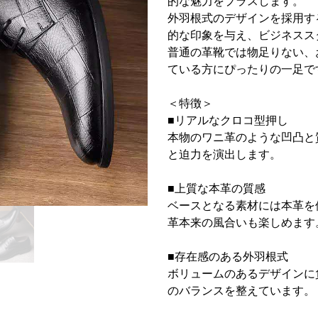
的な魅力をプラスします。
外羽根式のデザインを採用す
的な印象を与え、ビジネスス
普通の革靴では物足りない、
ている方にぴったりの一足で
＜特徴＞
■リアルなクロコ型押し
本物のワニ革のような凹凸と
と迫力を演出します。
■上質な本革の質感
ベースとなる素材には本革を
革本来の風合いも楽しめます
■存在感のある外羽根式
ボリュームのあるデザインに
のバランスを整えています。