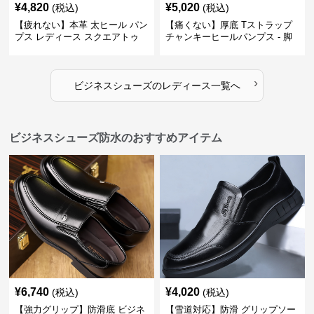
¥
4,820
¥
5,020
(税込)
(税込)
【疲れない】本革 太ヒール パン
【痛くない】厚底 Tストラップ
プス レディース スクエアトゥ
チャンキーヒールパンプス - 脚
ビジネスシューズ 営業 スーツ
長効果 かわいい 歩きやすい
歩きやすい
›
ビジネスシューズ
の
レディース
一覧へ
ビジネスシューズ防水のおすすめアイテム
¥
6,740
¥
4,020
(税込)
(税込)
【強力グリップ】防滑底 ビジネ
【雪道対応】防滑 グリップソー