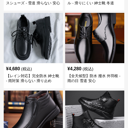
スシューズ - 雪道 滑らない 安心
ル - 滑りにくい 紳士靴 冬道
¥
4,680
¥
4,280
(税込)
(税込)
【レイン対応】完全防水 紳士靴
【全天候型】防水 撥水 外羽根 -
- 雨対策 滑らない 滑り止め
雨の日 雪道 安心