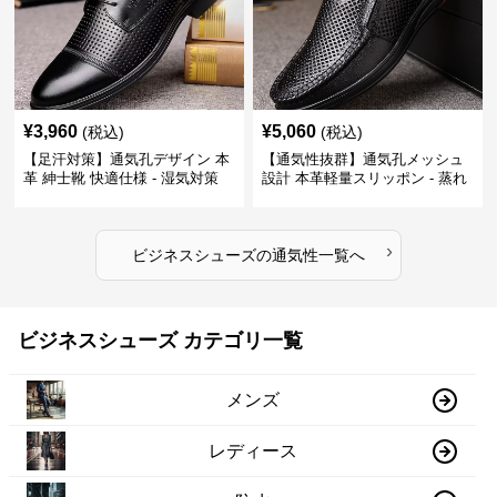
¥
3,960
¥
5,060
(税込)
(税込)
【足汗対策】通気孔デザイン 本
【通気性抜群】通気孔メッシュ
革 紳士靴 快適仕様 - 湿気対策
設計 本革軽量スリッポン - 蒸れ
疲れにくい 涼しい
ない 夏用 クールビズ
›
ビジネスシューズ
の
通気性
一覧へ
ビジネスシューズ カテゴリ一覧
メンズ
レディース