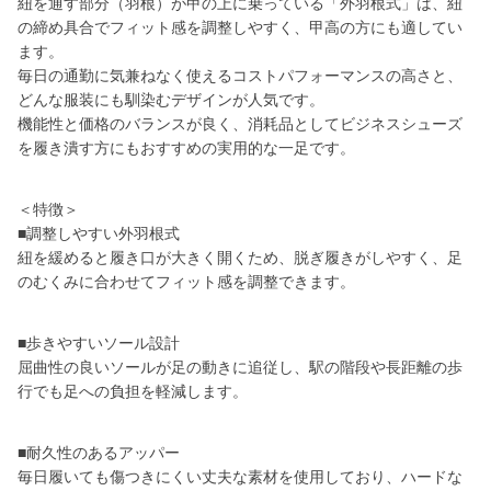
紐を通す部分（羽根）が甲の上に乗っている「外羽根式」は、紐
の締め具合でフィット感を調整しやすく、甲高の方にも適してい
ます。
毎日の通勤に気兼ねなく使えるコストパフォーマンスの高さと、
どんな服装にも馴染むデザインが人気です。
機能性と価格のバランスが良く、消耗品としてビジネスシューズ
を履き潰す方にもおすすめの実用的な一足です。
＜特徴＞
■調整しやすい外羽根式
紐を緩めると履き口が大きく開くため、脱ぎ履きがしやすく、足
のむくみに合わせてフィット感を調整できます。
■歩きやすいソール設計
屈曲性の良いソールが足の動きに追従し、駅の階段や長距離の歩
行でも足への負担を軽減します。
■耐久性のあるアッパー
毎日履いても傷つきにくい丈夫な素材を使用しており、ハードな