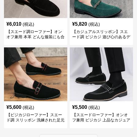
¥
6,010
¥
5,820
(税込)
(税込)
【スエード調ローファー】オン
【カジュアルスリッポン】スエ
オフ兼用 本革 どんな服装にも合
ード調 ビジカジ 遊び心のあるデ
わせやすく快適な履き心地を提
ザインで自分らしいスタイルを
供
表現
¥
5,600
¥
5,500
(税込)
(税込)
【ビジカジローファー】スエー
【スエードローファー】オンオ
ド調 スリッポン 洗練された足元
フ兼用 ビジカジ 上品なカジュア
を演出しジャケットスタイルを
ル感で休日の散歩にも最適
引き立てる