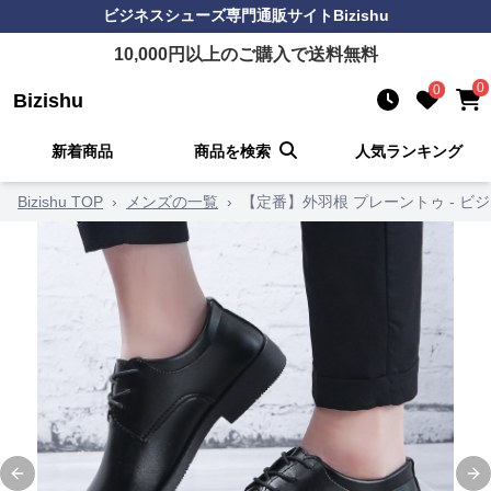
ビジネスシューズ
専門通販サイト
Bizishu
10,000
円以上のご購入で送料無料
0
0
Bizishu
新着商品
商品を検索
人気ランキング
Bizishu TOP
›
メンズの一覧
›
【定番】外羽根 プレーントゥ - ビ
Previous slide
Ne