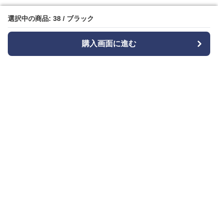
選択中の商品: 38 / ブラック
選択中の商品: 38 / ブラック
購入画面に進む
購入画面に進む
Bizishu
について
会社概要