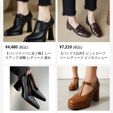
¥
4,480
¥
7,210
(税込)
(税込)
【パンツスーツに合う靴】レー
【パンプス以外】ビットローフ
スアップ 紐靴 レディース 疲れ
ァー レディース ビジネスシュー
ない 太ヒール オックスフォード
ズ ビジネスカジュアル スクエア
ビジネスシューズ
トゥ 疲れない スーツ