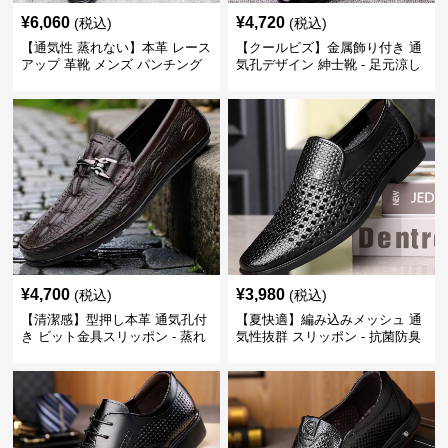
¥
6,060
¥
4,720
(税込)
(税込)
【通気性 蒸れない】本革 レース
【クールビズ】金属飾り付き 通
アップ 革靴 メンズ パンチング
気孔デザイン 紳士靴 - 足元涼し
快適 ビジネスシューズ 歩きやす
い 営業 外回り 通勤
い 営業
¥
4,700
¥
3,980
(税込)
(税込)
【清潔感】型押し本革 通気孔付
【夏快適】編み込みメッシュ 通
き ビット金具スリッポン - 蒸れ
気性抜群 スリッポン - 抗菌防臭
ない レザー 紳士靴
春夏用 紳士靴