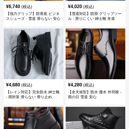
¥
6,740
¥
4,020
(税込)
(税込)
【強力グリップ】防滑底 ビジネ
【雪道対応】防滑 グリップソー
スシューズ - 雪道 滑らない 安心
ル - 滑りにくい 紳士靴 冬道
¥
4,680
¥
4,280
(税込)
(税込)
【レイン対応】完全防水 紳士靴
【全天候型】防水 撥水 外羽根 -
- 雨対策 滑らない 滑り止め
雨の日 雪道 安心