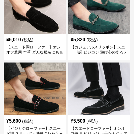
¥
6,010
¥
5,820
(税込)
(税込)
【スエード調ローファー】オン
【カジュアルスリッポン】スエ
オフ兼用 本革 どんな服装にも合
ード調 ビジカジ 遊び心のあるデ
わせやすく快適な履き心地を提
ザインで自分らしいスタイルを
供
表現
¥
5,600
¥
5,500
(税込)
(税込)
【ビジカジローファー】スエー
【スエードローファー】オンオ
ド調 スリッポン 洗練された足元
フ兼用 ビジカジ 上品なカジュア