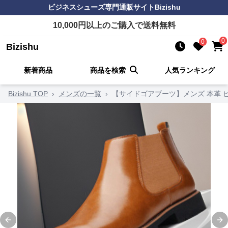
ビジネスシューズ
専門通販サイト
Bizishu
10,000
円以上のご購入で送料無料
0
0
Bizishu
新着商品
商品を検索
人気ランキング
Bizishu TOP
›
メンズの一覧
›
【サイドゴアブーツ】メンズ 本革 ビ
Previous slide
Ne