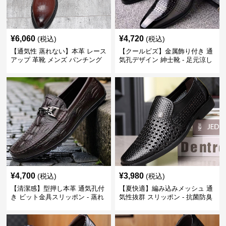
¥
6,060
¥
4,720
(税込)
(税込)
【通気性 蒸れない】本革 レース
【クールビズ】金属飾り付き 通
アップ 革靴 メンズ パンチング
気孔デザイン 紳士靴 - 足元涼し
快適 ビジネスシューズ 歩きやす
い 営業 外回り 通勤
い 営業
¥
4,700
¥
3,980
(税込)
(税込)
【清潔感】型押し本革 通気孔付
【夏快適】編み込みメッシュ 通
き ビット金具スリッポン - 蒸れ
気性抜群 スリッポン - 抗菌防臭
ない レザー 紳士靴
春夏用 紳士靴