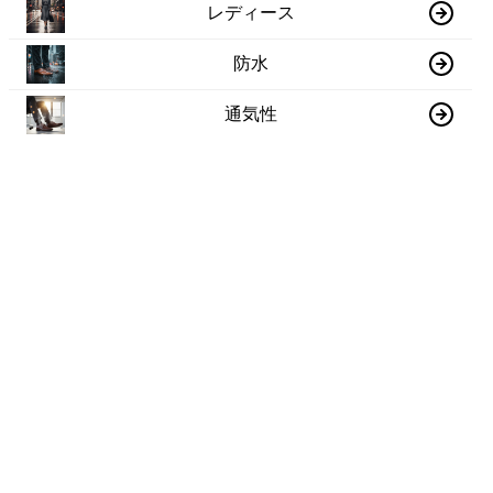
レディース
防水
通気性