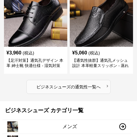
¥
3,960
¥
5,060
(税込)
(税込)
【足汗対策】通気孔デザイン 本
【通気性抜群】通気孔メッシュ
革 紳士靴 快適仕様 - 湿気対策
設計 本革軽量スリッポン - 蒸れ
疲れにくい 涼しい
ない 夏用 クールビズ
›
ビジネスシューズ
の
通気性
一覧へ
ビジネスシューズ カテゴリ一覧
メンズ