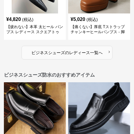
¥
4,820
¥
5,020
(税込)
(税込)
【疲れない】本革 太ヒール パン
【痛くない】厚底 Tストラップ
プス レディース スクエアトゥ
チャンキーヒールパンプス - 脚
ビジネスシューズ 営業 スーツ
長効果 かわいい 歩きやすい
歩きやすい
›
ビジネスシューズ
の
レディース
一覧へ
ビジネスシューズ防水のおすすめアイテム