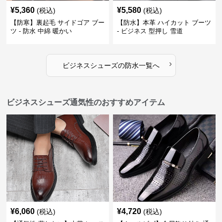
¥
5,360
¥
5,580
(税込)
(税込)
【防寒】裏起毛 サイドゴア ブー
【防水】本革 ハイカット ブーツ
ツ - 防水 中綿 暖かい
- ビジネス 型押し 雪道
›
ビジネスシューズ
の
防水
一覧へ
ビジネスシューズ通気性のおすすめアイテム
¥
6,060
¥
4,720
(税込)
(税込)