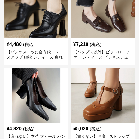
¥
4,480
¥
7,210
(税込)
(税込)
【パンツスーツに合う靴】レー
【パンプス以外】ビットローフ
スアップ 紐靴 レディース 疲れ
ァー レディース ビジネスシュー
ない 太ヒール オックスフォード
ズ ビジネスカジュアル スクエア
ビジネスシューズ
トゥ 疲れない スーツ
¥
4,820
¥
5,020
(税込)
(税込)
【疲れない】本革 太ヒール パン
【痛くない】厚底 Tストラップ