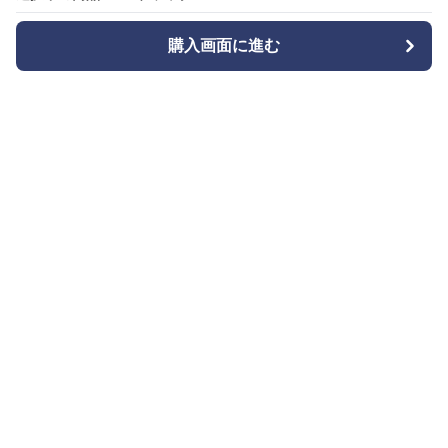
購入画面に進む
購入画面に進む
Bizishu
について
会社概要
利用規約