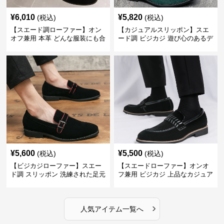
¥
6,010
¥
5,820
(税込)
(税込)
【スエード調ローファー】オン
【カジュアルスリッポン】スエ
オフ兼用 本革 どんな服装にも合
ード調 ビジカジ 遊び心のあるデ
わせやすく快適な履き心地を提
ザインで自分らしいスタイルを
供
表現
¥
5,600
¥
5,500
(税込)
(税込)
【ビジカジローファー】スエー
【スエードローファー】オンオ
ド調 スリッポン 洗練された足元
フ兼用 ビジカジ 上品なカジュア
を演出しジャケットスタイルを
ル感で休日の散歩にも最適
引き立てる
›
人気アイテム一覧へ