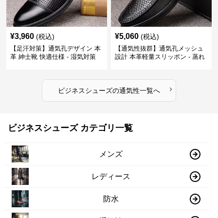
¥
3,960
¥
5,060
(税込)
(税込)
【足汗対策】通気孔デザイン 本
【通気性抜群】通気孔メッシュ
革 紳士靴 快適仕様 - 湿気対策
設計 本革軽量スリッポン - 蒸れ
疲れにくい 涼しい
ない 夏用 クールビズ
›
ビジネスシューズ
の
通気性
一覧へ
ビジネスシューズ カテゴリ一覧
メンズ
レディース
防水