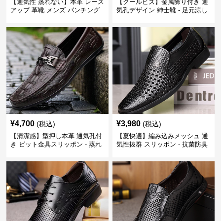
【通気性 蒸れない】本革 レース
【クールビズ】金属飾り付き 通
アップ 革靴 メンズ パンチング
気孔デザイン 紳士靴 - 足元涼し
快適 ビジネスシューズ 歩きやす
い 営業 外回り 通勤
い 営業
¥
4,700
¥
3,980
(税込)
(税込)
【清潔感】型押し本革 通気孔付
【夏快適】編み込みメッシュ 通
き ビット金具スリッポン - 蒸れ
気性抜群 スリッポン - 抗菌防臭
ない レザー 紳士靴
春夏用 紳士靴