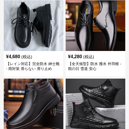
¥
4,680
¥
4,280
(税込)
(税込)
【レイン対応】完全防水 紳士靴
【全天候型】防水 撥水 外羽根 -
- 雨対策 滑らない 滑り止め
雨の日 雪道 安心