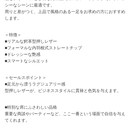
シーなシーンに最適です。
周りと差がつく、上品で風格のある一足をお求めの方におすすめ
します。
＜特徴＞
■リアルな鰐革型押しレザー
■フォーマルな内羽根式ストレートチップ
■ドレッシーな艶感
■スマートなシルエット
＜セールスポイント＞
■足元から漂うラグジュアリー感
型押しレザーが、ビジネススタイルに貫禄と色気を与えます。
■特別な席にふさわしい品格
重要な商談やパーティーなど、ここ一番という場面で自信を与え
てくれます。