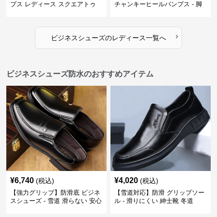
プス レディース スクエアトゥ
チャンキーヒールパンプス - 脚
ビジネスシューズ 営業 スーツ
長効果 かわいい 歩きやすい
歩きやすい
›
ビジネスシューズ
の
レディース
一覧へ
ビジネスシューズ防水のおすすめアイテム
¥
6,740
¥
4,020
(税込)
(税込)
【強力グリップ】防滑底 ビジネ
【雪道対応】防滑 グリップソー
スシューズ - 雪道 滑らない 安心
ル - 滑りにくい 紳士靴 冬道