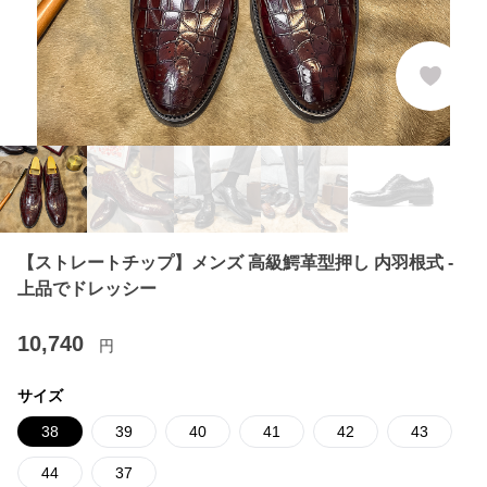
【ストレートチップ】メンズ 高級鰐革型押し 内羽根式 -
上品でドレッシー
10,740
円
サイズ
38
39
40
41
42
43
44
37