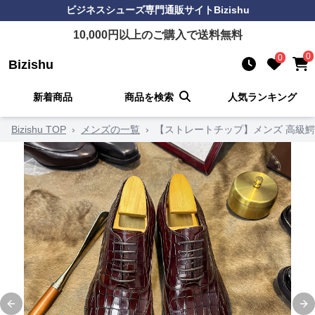
ビジネスシューズ
専門通販サイト
Bizishu
10,000
円以上のご購入で送料無料
0
0
Bizishu
新着商品
商品を検索
人気ランキング
Bizishu TOP
›
メンズの一覧
›
【ストレートチップ】メンズ 高級鰐
Previous slide
Ne