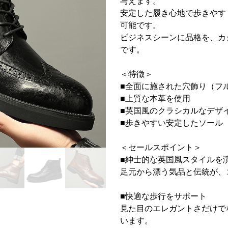
与えます。
安定した履き心地で歩きやす
可能です。
ビジネスシーンに品格を、カ
です。
＜特徴＞
■全面に施された穴飾り（フ
■上質な本革を使用
■英国風のクラシカルなデザ
■歩きやすい安定したソール
＜セールスポイント＞
■紳士的な英国風スタイルを
足元から漂う気品と伝統が、
■快適な歩行をサポート
見た目のエレガントさだけで
います。