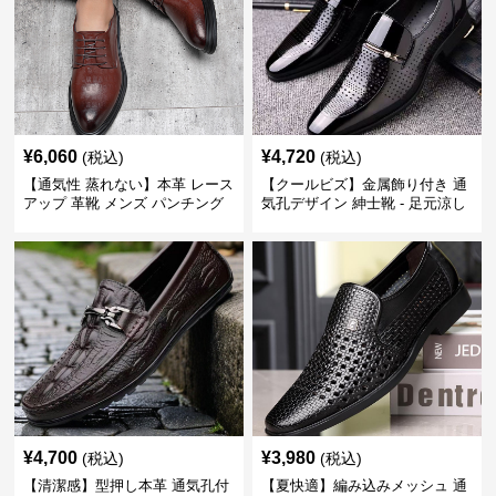
¥
6,060
¥
4,720
(税込)
(税込)
【通気性 蒸れない】本革 レース
【クールビズ】金属飾り付き 通
アップ 革靴 メンズ パンチング
気孔デザイン 紳士靴 - 足元涼し
快適 ビジネスシューズ 歩きやす
い 営業 外回り 通勤
い 営業
¥
4,700
¥
3,980
(税込)
(税込)
【清潔感】型押し本革 通気孔付
【夏快適】編み込みメッシュ 通