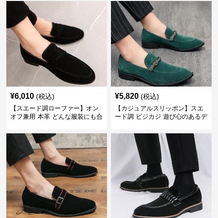
¥
6,010
¥
5,820
(税込)
(税込)
【スエード調ローファー】オン
【カジュアルスリッポン】スエ
オフ兼用 本革 どんな服装にも合
ード調 ビジカジ 遊び心のあるデ
わせやすく快適な履き心地を提
ザインで自分らしいスタイルを
供
表現