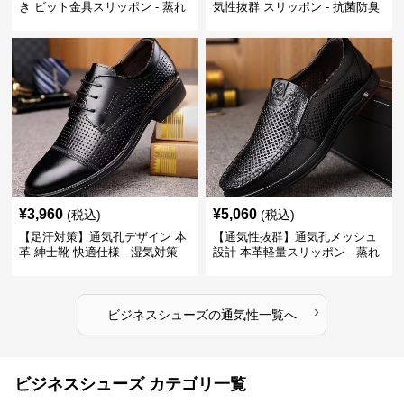
き ビット金具スリッポン - 蒸れ
気性抜群 スリッポン - 抗菌防臭
ない レザー 紳士靴
春夏用 紳士靴
¥
3,960
¥
5,060
(税込)
(税込)
【足汗対策】通気孔デザイン 本
【通気性抜群】通気孔メッシュ
革 紳士靴 快適仕様 - 湿気対策
設計 本革軽量スリッポン - 蒸れ
疲れにくい 涼しい
ない 夏用 クールビズ
›
ビジネスシューズ
の
通気性
一覧へ
ビジネスシューズ カテゴリ一覧