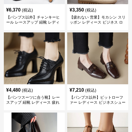
¥
6,370
¥
3,350
(税込)
(税込)
【パンプス以外】チャンキーヒ
【疲れない 営業】モカシン スリ
ール レースアップ 紐靴 レディ
ッポン レディース ビジネス ロ
ース ビジネスシューズ パンツス
ーファー 歩きやすい ビジネスカ
ーツ スクエアトゥ 歩きやすい
ジュアル パンプス以外
¥
4,480
¥
7,210
(税込)
(税込)
【パンツスーツに合う靴】レー
【パンプス以外】ビットローフ
スアップ 紐靴 レディース 疲れ
ァー レディース ビジネスシュー
ない 太ヒール オックスフォード
ズ ビジネスカジュアル スクエア
ビジネスシューズ
トゥ 疲れない スーツ