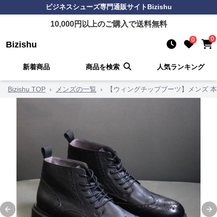
ビジネスシューズ
専門通販サイト
Bizishu
10,000
円以上のご購入で送料無料
0
0
Bizishu
新着商品
商品を検索
人気ランキング
Bizishu TOP
›
メンズの一覧
›
【ウィングチップブーツ】メンズ 本革
Previous slide
Ne