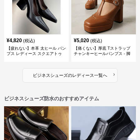
¥
4,820
¥
5,020
(税込)
(税込)
【疲れない】本革 太ヒール パン
【痛くない】厚底 Tストラップ
プス レディース スクエアトゥ
チャンキーヒールパンプス - 脚
ビジネスシューズ 営業 スーツ
長効果 かわいい 歩きやすい
歩きやすい
›
ビジネスシューズ
の
レディース
一覧へ
ビジネスシューズ防水のおすすめアイテム