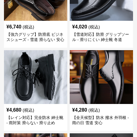
¥
6,740
¥
4,020
(税込)
(税込)
【強力グリップ】防滑底 ビジネ
【雪道対応】防滑 グリップソー
スシューズ - 雪道 滑らない 安心
ル - 滑りにくい 紳士靴 冬道
¥
4,680
¥
4,280
(税込)
(税込)
【レイン対応】完全防水 紳士靴
【全天候型】防水 撥水 外羽根 -
- 雨対策 滑らない 滑り止め
雨の日 雪道 安心