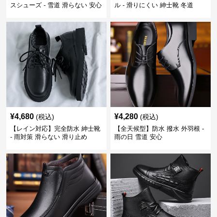
スシューズ - 雪道 滑らない 安心
ル - 滑りにくい 紳士靴 冬道
¥
4,680
¥
4,280
(税込)
(税込)
【レイン対応】完全防水 紳士靴
【全天候型】防水 撥水 外羽根 -
- 雨対策 滑らない 滑り止め
雨の日 雪道 安心