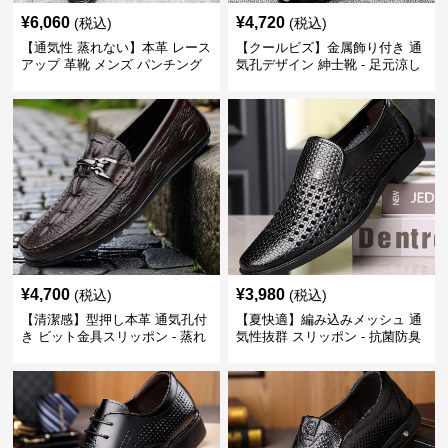
¥
6,060
¥
4,720
(税込)
(税込)
【通気性 蒸れない】本革 レース
【クールビズ】金属飾り付き 通
アップ 革靴 メンズ パンチング
気孔デザイン 紳士靴 - 足元涼し
快適 ビジネスシューズ 歩きやす
い 営業 外回り 通勤
い 営業
¥
4,700
¥
3,980
(税込)
(税込)
【清潔感】型押し本革 通気孔付
【夏快適】編み込みメッシュ 通
き ビット金具スリッポン - 蒸れ
気性抜群 スリッポン - 抗菌防臭
ない レザー 紳士靴
春夏用 紳士靴