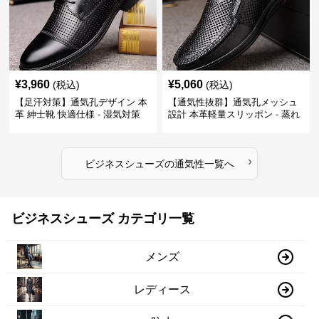
¥
3,960
¥
5,060
(税込)
(税込)
【足汗対策】通気孔デザイン 本
【通気性抜群】通気孔メッシュ
革 紳士靴 快適仕様 - 湿気対策
設計 本革軽量スリッポン - 蒸れ
疲れにくい 涼しい
ない 夏用 クールビズ
›
ビジネスシューズ
の
通気性
一覧へ
ビジネスシューズ カテゴリ一覧
メンズ
レディース