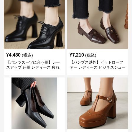
¥
4,480
¥
7,210
(税込)
(税込)
【パンツスーツに合う靴】レー
【パンプス以外】ビットローフ
スアップ 紐靴 レディース 疲れ
ァー レディース ビジネスシュー
ない 太ヒール オックスフォード
ズ ビジネスカジュアル スクエア
ビジネスシューズ
トゥ 疲れない スーツ