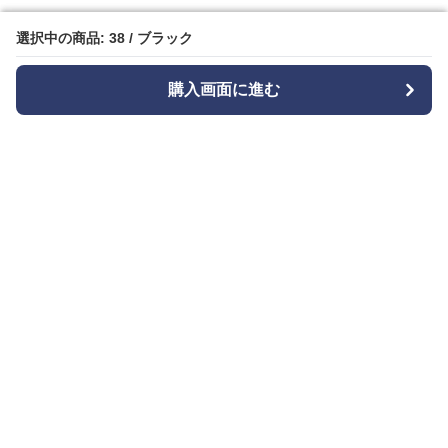
選択中の商品: 38 / ブラック
選択中の商品: 38 / ブラック
購入画面に進む
購入画面に進む
Bizishu
について
会社概要