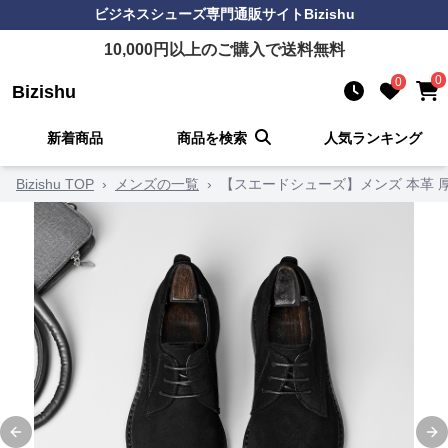
ビジネスシューズ
専門通販サイト
Bizishu
10,000
円以上のご購入で送料無料
0
0
Bizishu
新着商品
商品を検索
人気ランキング
Bizishu TOP
›
メンズの一覧
›
【スエードシューズ】メンズ 本革 厚
Previous slide
Ne