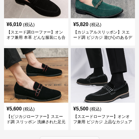
¥
6,010
¥
5,820
(税込)
(税込)
【スエード調ローファー】オン
【カジュアルスリッポン】スエ
オフ兼用 本革 どんな服装にも合
ード調 ビジカジ 遊び心のあるデ
わせやすく快適な履き心地を提
ザインで自分らしいスタイルを
供
表現
¥
5,600
¥
5,500
(税込)
(税込)
【ビジカジローファー】スエー
【スエードローファー】オンオ
ド調 スリッポン 洗練された足元
フ兼用 ビジカジ 上品なカジュア
を演出しジャケットスタイルを
ル感で休日の散歩にも最適
引き立てる