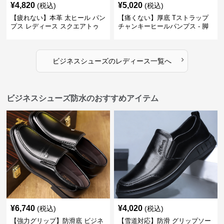
¥
4,820
¥
5,020
(税込)
(税込)
【疲れない】本革 太ヒール パン
【痛くない】厚底 Tストラップ
プス レディース スクエアトゥ
チャンキーヒールパンプス - 脚
ビジネスシューズ 営業 スーツ
長効果 かわいい 歩きやすい
歩きやすい
›
ビジネスシューズ
の
レディース
一覧へ
ビジネスシューズ防水のおすすめアイテム
¥
6,740
¥
4,020
(税込)
(税込)
【強力グリップ】防滑底 ビジネ
【雪道対応】防滑 グリップソー