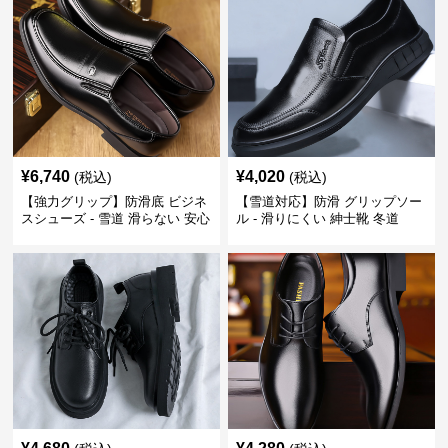
¥
6,740
¥
4,020
(税込)
(税込)
【強力グリップ】防滑底 ビジネ
【雪道対応】防滑 グリップソー
スシューズ - 雪道 滑らない 安心
ル - 滑りにくい 紳士靴 冬道