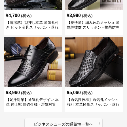
¥
4,700
¥
3,980
(税込)
(税込)
【清潔感】型押し本革 通気孔付
【夏快適】編み込みメッシュ 通
き ビット金具スリッポン - 蒸れ
気性抜群 スリッポン - 抗菌防臭
ない レザー 紳士靴
春夏用 紳士靴
¥
3,960
¥
5,060
(税込)
(税込)
【足汗対策】通気孔デザイン 本
【通気性抜群】通気孔メッシュ
革 紳士靴 快適仕様 - 湿気対策
設計 本革軽量スリッポン - 蒸れ
疲れにくい 涼しい
ない 夏用 クールビズ
›
ビジネスシューズ
の
通気性
一覧へ