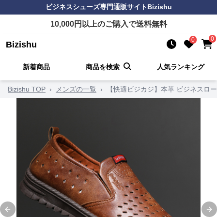
ビジネスシューズ
専門通販サイト
Bizishu
10,000
円以上のご購入で送料無料
0
0
Bizishu
新着商品
商品を検索
人気ランキング
Bizishu TOP
›
メンズの一覧
›
【快適ビジカジ】本革 ビジネスロー
Previous slide
Ne