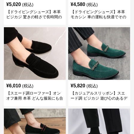
¥
5,020
¥
4,580
(税込)
(税込)
【ドライビングシューズ】本革
【ドライビングシューズ】本革
ビジカジ 驚きの軽さで長時間の
モカシン 車の運転も快適でその
歩行も疲れ知らず
まま街歩きも楽しめる
¥
6,010
¥
5,820
(税込)
(税込)
【スエード調ローファー】オン
【カジュアルスリッポン】スエ
オフ兼用 本革 どんな服装にも合
ード調 ビジカジ 遊び心のあるデ
わせやすく快適な履き心地を提
ザインで自分らしいスタイルを
供
表現