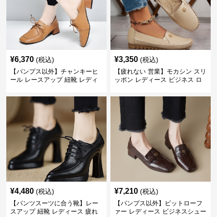
¥
6,370
¥
3,350
(税込)
(税込)
【パンプス以外】チャンキーヒ
【疲れない 営業】モカシン スリ
ール レースアップ 紐靴 レディ
ッポン レディース ビジネス ロ
ース ビジネスシューズ パンツス
ーファー 歩きやすい ビジネスカ
ーツ スクエアトゥ 歩きやすい
ジュアル パンプス以外
¥
4,480
¥
7,210
(税込)
(税込)
【パンツスーツに合う靴】レー
【パンプス以外】ビットローフ
スアップ 紐靴 レディース 疲れ
ァー レディース ビジネスシュー