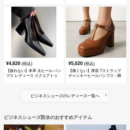
ない 太ヒール オックスフォード
ズ ビジネスカジュアル スクエア
ビジネスシューズ
トゥ 疲れない スーツ
¥
4,820
¥
5,020
(税込)
(税込)
【疲れない】本革 太ヒール パン
【痛くない】厚底 Tストラップ
プス レディース スクエアトゥ
チャンキーヒールパンプス - 脚
ビジネスシューズ 営業 スーツ
長効果 かわいい 歩きやすい
歩きやすい
›
ビジネスシューズ
の
レディース
一覧へ
ビジネスシューズ防水のおすすめアイテム