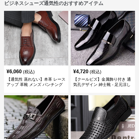
ビジネスシューズ通気性のおすすめアイテム
¥
6,060
¥
4,720
(税込)
(税込)
【通気性 蒸れない】本革 レース
【クールビズ】金属飾り付き 通
アップ 革靴 メンズ パンチング
気孔デザイン 紳士靴 - 足元涼し
快適 ビジネスシューズ 歩きやす
い 営業 外回り 通勤
い 営業