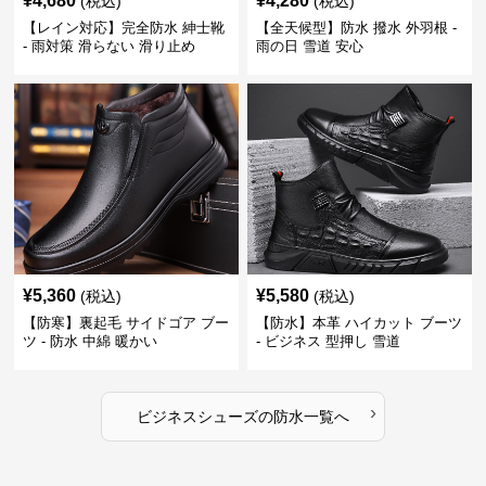
¥
4,680
¥
4,280
(税込)
(税込)
【レイン対応】完全防水 紳士靴
【全天候型】防水 撥水 外羽根 -
- 雨対策 滑らない 滑り止め
雨の日 雪道 安心
¥
5,360
¥
5,580
(税込)
(税込)
【防寒】裏起毛 サイドゴア ブー
【防水】本革 ハイカット ブーツ
ツ - 防水 中綿 暖かい
- ビジネス 型押し 雪道
›
ビジネスシューズ
の
防水
一覧へ