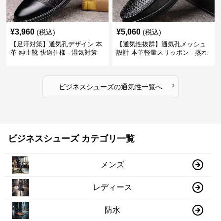
¥
3,960
¥
5,060
(税込)
(税込)
【足汗対策】通気孔デザイン 本
【通気性抜群】通気孔メッシュ
革 紳士靴 快適仕様 - 湿気対策
設計 本革軽量スリッポン - 蒸れ
疲れにくい 涼しい
ない 夏用 クールビズ
›
ビジネスシューズ
の
通気性
一覧へ
ビジネスシューズ カテゴリ一覧
メンズ
レディース
防水