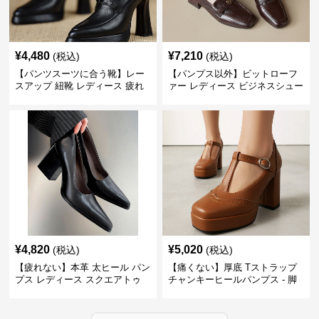
¥
4,480
¥
7,210
(税込)
(税込)
【パンツスーツに合う靴】レー
【パンプス以外】ビットローフ
スアップ 紐靴 レディース 疲れ
ァー レディース ビジネスシュー
ない 太ヒール オックスフォード
ズ ビジネスカジュアル スクエア
ビジネスシューズ
トゥ 疲れない スーツ
¥
4,820
¥
5,020
(税込)
(税込)
【疲れない】本革 太ヒール パン
【痛くない】厚底 Tストラップ
プス レディース スクエアトゥ
チャンキーヒールパンプス - 脚
ビジネスシューズ 営業 スーツ
長効果 かわいい 歩きやすい
歩きやすい