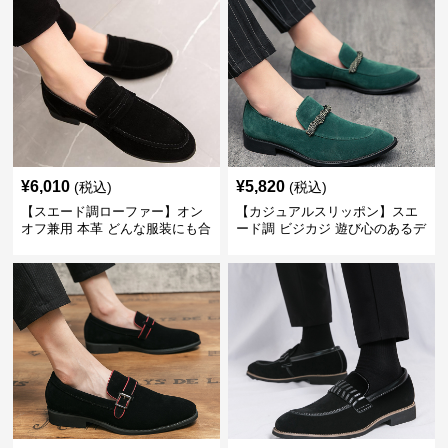
¥
6,010
¥
5,820
(税込)
(税込)
【スエード調ローファー】オン
【カジュアルスリッポン】スエ
オフ兼用 本革 どんな服装にも合
ード調 ビジカジ 遊び心のあるデ
わせやすく快適な履き心地を提
ザインで自分らしいスタイルを
供
表現