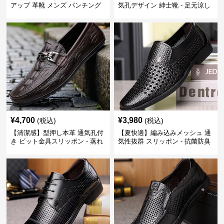
アップ 革靴 メンズ パンチング
気孔デザイン 紳士靴 - 足元涼し
快適 ビジネスシューズ 歩きやす
い 営業 外回り 通勤
い 営業
¥
4,700
¥
3,980
(税込)
(税込)
【清潔感】型押し本革 通気孔付
【夏快適】編み込みメッシュ 通
き ビット金具スリッポン - 蒸れ
気性抜群 スリッポン - 抗菌防臭
ない レザー 紳士靴
春夏用 紳士靴