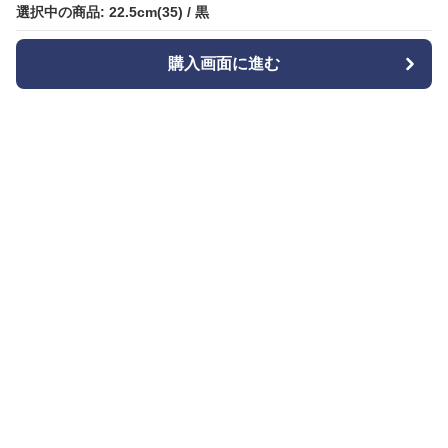
選択中の商品: 22.5cm(35) / 黒
選択中の商品: 22.5cm(35) / 黒
購入画面に進む
購入画面に進む
Bizishu
について
会社概要
利用規約