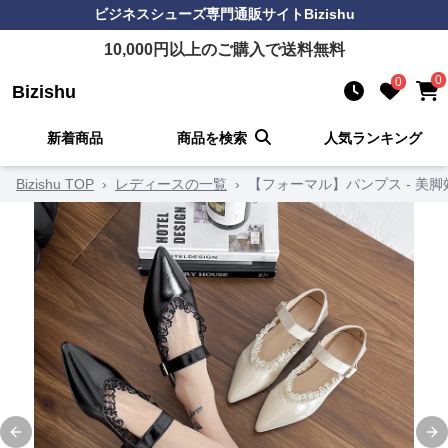
ビジネスシューズ
専門通販サイト
Bizishu
10,000
円以上のご購入で送料無料
0
0
Bizishu
新着商品
商品を検索
人気ランキング
Bizishu TOP
›
レディースの一覧
›
【フォーマル】パンプス - 美
Previous slide
Ne