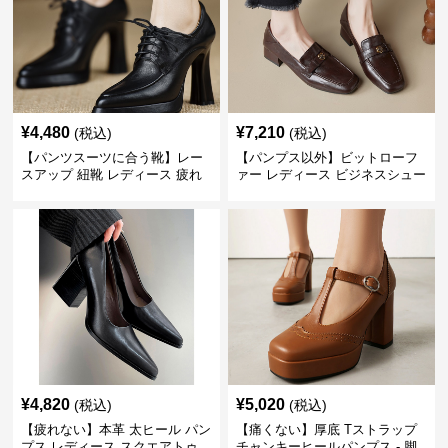
¥
4,480
¥
7,210
(税込)
(税込)
【パンツスーツに合う靴】レー
【パンプス以外】ビットローフ
スアップ 紐靴 レディース 疲れ
ァー レディース ビジネスシュー
ない 太ヒール オックスフォード
ズ ビジネスカジュアル スクエア
ビジネスシューズ
トゥ 疲れない スーツ
¥
4,820
¥
5,020
(税込)
(税込)
【疲れない】本革 太ヒール パン
【痛くない】厚底 Tストラップ
プス レディース スクエアトゥ
チャンキーヒールパンプス - 脚