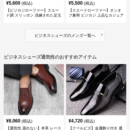
¥
5,600
¥
5,500
(税込)
(税込)
【ビジカジローファー】スエー
【スエードローファー】オンオ
ド調 スリッポン 洗練された足元
フ兼用 ビジカジ 上品なカジュア
を演出しジャケットスタイルを
ル感で休日の散歩にも最適
引き立てる
›
ビジネスシューズ
の
メンズ
一覧へ
ビジネスシューズ通気性のおすすめアイテム
¥
6,060
¥
4,720
(税込)
(税込)
【通気性 蒸れない】本革 レース
【クールビズ】金属飾り付き 通