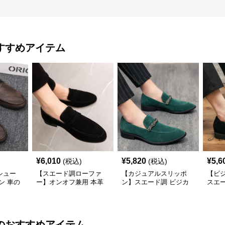
すすめアイテム
¥
6,010
¥
5,820
¥
5,6
(税込)
(税込)
シュー
【スエード調ローファ
【カジュアルスリッポ
【ビ
ン 車の
ー】オンオフ兼用 本革
ン】スエード調 ビジカ
スエ
のまま街
どんな服装にも合わせや
ジ 遊び心のあるデザイ
洗練
すく快適な履き心地を提
ンで自分らしいスタイル
ジャ
供
を表現
き立
のおすすめアイテム