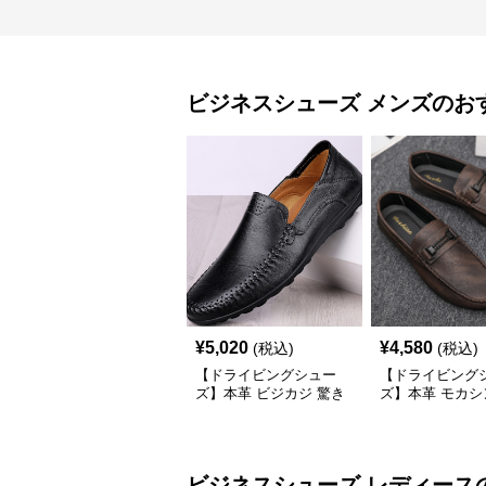
ビジネスシューズ
メンズ
のお
¥
5,020
¥
4,580
(税込)
(税込)
【ドライビングシュー
【ドライビング
ズ】本革 ビジカジ 驚き
ズ】本革 モカシ
の軽さで長時間の歩行も
運転も快適でそ
疲れ知らず
歩きも楽しめる
ビジネスシューズ
レディース