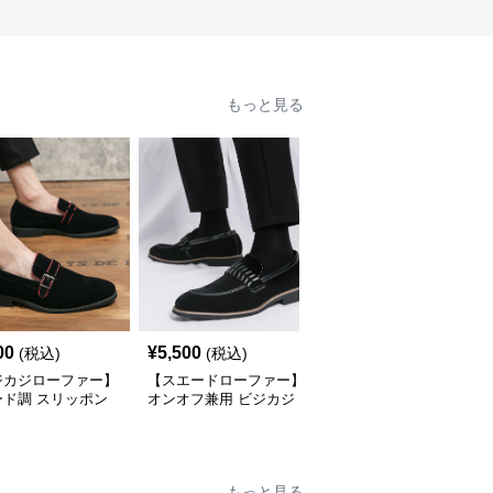
もっと見る
00
¥
5,500
¥
3,010
(税込)
(税込)
(税込)
ジカジローファー】
【スエードローファー】
【冠婚葬祭 40代】本革
ード調 スリッポン
オンオフ兼用 ビジカジ
ストレートチップ 革靴
された足元を演出し
上品なカジュアル感で休
メンズ ビジネス 内羽根
ケットスタイルを引
日の散歩にも最適
コスパ最強 フォーマル
てる
もっと見る