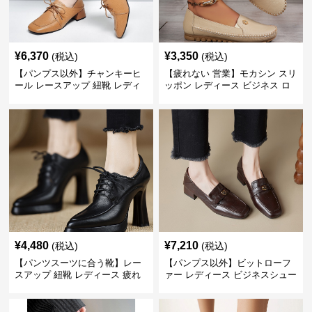
¥
6,370
¥
3,350
(税込)
(税込)
【パンプス以外】チャンキーヒ
【疲れない 営業】モカシン スリ
ール レースアップ 紐靴 レディ
ッポン レディース ビジネス ロ
ース ビジネスシューズ パンツス
ーファー 歩きやすい ビジネスカ
ーツ スクエアトゥ 歩きやすい
ジュアル パンプス以外
¥
4,480
¥
7,210
(税込)
(税込)
【パンツスーツに合う靴】レー
【パンプス以外】ビットローフ
スアップ 紐靴 レディース 疲れ
ァー レディース ビジネスシュー
ない 太ヒール オックスフォード
ズ ビジネスカジュアル スクエア
ビジネスシューズ
トゥ 疲れない スーツ