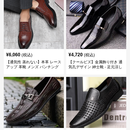
¥
6,060
¥
4,720
(税込)
(税込)
【通気性 蒸れない】本革 レース
【クールビズ】金属飾り付き 通
アップ 革靴 メンズ パンチング
気孔デザイン 紳士靴 - 足元涼し
快適 ビジネスシューズ 歩きやす
い 営業 外回り 通勤
い 営業