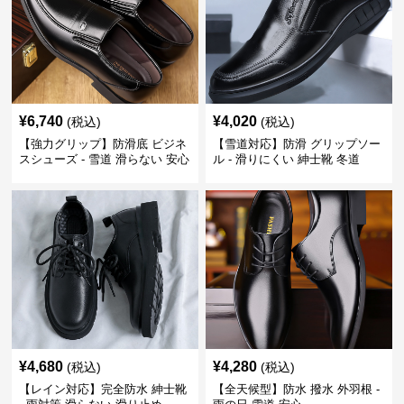
¥
6,740
¥
4,020
(税込)
(税込)
【強力グリップ】防滑底 ビジネ
【雪道対応】防滑 グリップソー
スシューズ - 雪道 滑らない 安心
ル - 滑りにくい 紳士靴 冬道
¥
4,680
¥
4,280
(税込)
(税込)
【レイン対応】完全防水 紳士靴
【全天候型】防水 撥水 外羽根 -