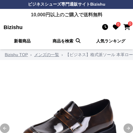
ビジネスシューズ
専門通販サイト
Bizishu
10,000
円以上のご購入で送料無料
0
0
Bizishu
新着商品
商品を検索
人気ランキング
Bizishu TOP
›
メンズの一覧
›
【ビジネス】格式派ソール 本革ローフ
Previous slide
Ne