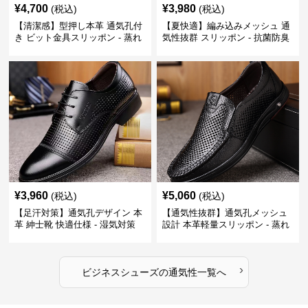
¥
4,700
¥
3,980
(税込)
(税込)
【清潔感】型押し本革 通気孔付
【夏快適】編み込みメッシュ 通
き ビット金具スリッポン - 蒸れ
気性抜群 スリッポン - 抗菌防臭
ない レザー 紳士靴
春夏用 紳士靴
¥
3,960
¥
5,060
(税込)
(税込)
【足汗対策】通気孔デザイン 本
【通気性抜群】通気孔メッシュ
革 紳士靴 快適仕様 - 湿気対策
設計 本革軽量スリッポン - 蒸れ
疲れにくい 涼しい
ない 夏用 クールビズ
›
ビジネスシューズ
の
通気性
一覧へ