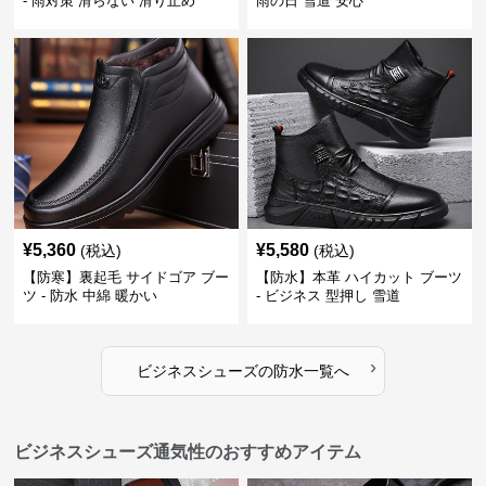
- 雨対策 滑らない 滑り止め
雨の日 雪道 安心
¥
5,360
¥
5,580
(税込)
(税込)
【防寒】裏起毛 サイドゴア ブー
【防水】本革 ハイカット ブーツ
ツ - 防水 中綿 暖かい
- ビジネス 型押し 雪道
›
ビジネスシューズ
の
防水
一覧へ
ビジネスシューズ通気性のおすすめアイテム