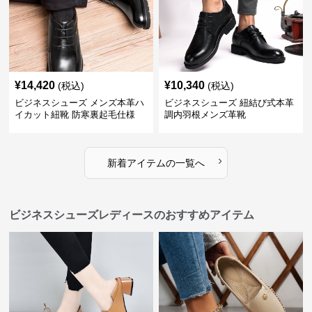
¥
14,420
¥
10,340
(税込)
(税込)
ビジネスシューズ メンズ本革ハ
ビジネスシューズ 紐結び式本革
イカット紐靴 防寒裏起毛仕様
調内羽根メンズ革靴
›
新着アイテムの一覧へ
ビジネスシューズレディースのおすすめアイテム