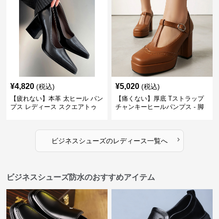
¥
4,820
¥
5,020
(税込)
(税込)
【疲れない】本革 太ヒール パン
【痛くない】厚底 Tストラップ
プス レディース スクエアトゥ
チャンキーヒールパンプス - 脚
ビジネスシューズ 営業 スーツ
長効果 かわいい 歩きやすい
歩きやすい
›
ビジネスシューズ
の
レディース
一覧へ
ビジネスシューズ防水のおすすめアイテム