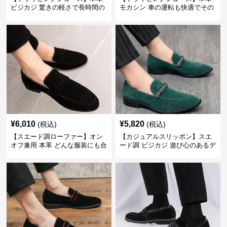
ビジカジ 驚きの軽さで長時間の
モカシン 車の運転も快適でその
歩行も疲れ知らず
まま街歩きも楽しめる
¥
6,010
¥
5,820
(税込)
(税込)
【スエード調ローファー】オン
【カジュアルスリッポン】スエ
オフ兼用 本革 どんな服装にも合
ード調 ビジカジ 遊び心のあるデ
わせやすく快適な履き心地を提
ザインで自分らしいスタイルを
供
表現