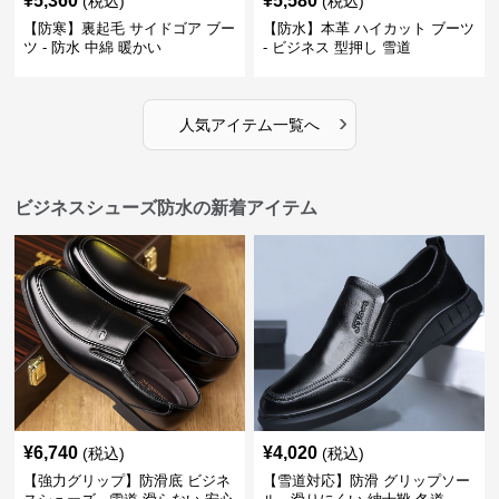
¥
5,360
¥
5,580
(税込)
(税込)
【防寒】裏起毛 サイドゴア ブー
【防水】本革 ハイカット ブーツ
ツ - 防水 中綿 暖かい
- ビジネス 型押し 雪道
›
人気アイテム一覧へ
ビジネスシューズ防水の新着アイテム
¥
6,740
¥
4,020
(税込)
(税込)
【強力グリップ】防滑底 ビジネ
【雪道対応】防滑 グリップソー