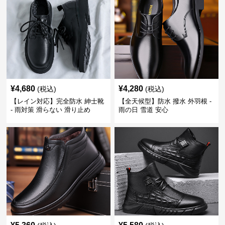
¥
4,680
¥
4,280
(税込)
(税込)
【レイン対応】完全防水 紳士靴
【全天候型】防水 撥水 外羽根 -
- 雨対策 滑らない 滑り止め
雨の日 雪道 安心