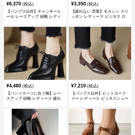
¥
6,370
¥
3,350
(税込)
(税込)
【パンプス以外】チャンキーヒ
【疲れない 営業】モカシン スリ
ール レースアップ 紐靴 レディ
ッポン レディース ビジネス ロ
ース ビジネスシューズ パンツス
ーファー 歩きやすい ビジネスカ
ーツ スクエアトゥ 歩きやすい
ジュアル パンプス以外
¥
4,480
¥
7,210
(税込)
(税込)
【パンツスーツに合う靴】レー
【パンプス以外】ビットローフ
スアップ 紐靴 レディース 疲れ
ァー レディース ビジネスシュー
ない 太ヒール オックスフォード
ズ ビジネスカジュアル スクエア
ビジネスシューズ
トゥ 疲れない スーツ