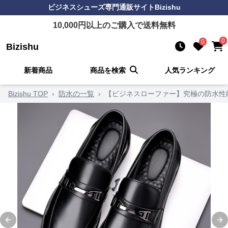
ビジネスシューズ
専門通販サイト
Bizishu
10,000
円以上のご購入で送料無料
0
0
Bizishu
新着商品
商品を検索
人気ランキング
Bizishu TOP
›
防水の一覧
›
【ビジネスローファー】究極の防水性
Previous slide
Ne