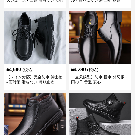
スシューズ - 雪道 滑らない 安心
ル - 滑りにくい 紳士靴 冬道
¥
4,680
¥
4,280
(税込)
(税込)
【レイン対応】完全防水 紳士靴
【全天候型】防水 撥水 外羽根 -
- 雨対策 滑らない 滑り止め
雨の日 雪道 安心