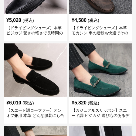
¥
5,020
¥
4,580
(税込)
(税込)
【ドライビングシューズ】本革
【ドライビングシューズ】本革
ビジカジ 驚きの軽さで長時間の
モカシン 車の運転も快適でその
歩行も疲れ知らず
まま街歩きも楽しめる
¥
6,010
¥
5,820
(税込)
(税込)
【スエード調ローファー】オン
【カジュアルスリッポン】スエ
オフ兼用 本革 どんな服装にも合
ード調 ビジカジ 遊び心のあるデ
わせやすく快適な履き心地を提
ザインで自分らしいスタイルを
供
表現