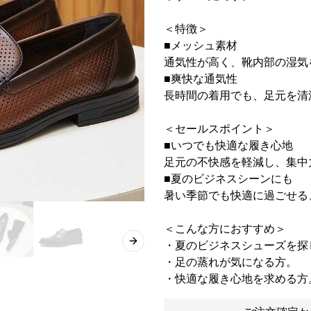
＜特徴＞
■メッシュ素材
通気性が高く、靴内部の湿気
■爽快な通気性
長時間の着用でも、足元を清
＜セールスポイント＞
■いつでも快適な履き心地
足元の不快感を軽減し、集中
■夏のビジネスシーンにも
暑い季節でも快適に過ごせる
＜こんな方におすすめ＞
・夏のビジネスシューズを探
Next slide
・足の蒸れが気になる方。
・快適な履き心地を求める方