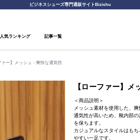
ビジネスシューズ
専門通販サイト
Bizishu
人気ランキング
記事一覧
ァー】メッシュ - 爽快な通気性
【ローファー】メッ
＜商品説明＞
メッシュ素材を使用した、爽
通気性が高いため、靴内部の
を保ちます。
カジュアルなスタイルはもち
やすい一足です。