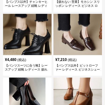
【パンプス以外】チャンキーヒ
【疲れない 営業】モカシン スリ
ール レースアップ 紐靴 レディ
ッポン レディース ビジネス ロ
ース ビジネスシューズ パンツス
ーファー 歩きやすい ビジネスカ
ーツ スクエアトゥ 歩きやすい
ジュアル パンプス以外
¥
4,480
¥
7,210
(税込)
(税込)
【パンツスーツに合う靴】レー
【パンプス以外】ビットローフ
スアップ 紐靴 レディース 疲れ
ァー レディース ビジネスシュー
ない 太ヒール オックスフォード
ズ ビジネスカジュアル スクエア
ビジネスシューズ
トゥ 疲れない スーツ