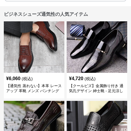
ビジネスシューズ通気性の人気アイテム
¥
6,060
¥
4,720
(税込)
(税込)
【通気性 蒸れない】本革 レース
【クールビズ】金属飾り付き 通
アップ 革靴 メンズ パンチング
気孔デザイン 紳士靴 - 足元涼し
快適 ビジネスシューズ 歩きやす
い 営業 外回り 通勤
い 営業