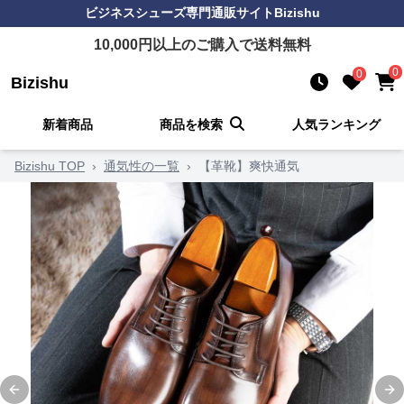
ビジネスシューズ
専門通販サイト
Bizishu
10,000
円以上のご購入で送料無料
0
0
Bizishu
新着商品
商品を検索
人気ランキング
Bizishu TOP
›
通気性の一覧
›
【革靴】爽快通気
Previous slide
Ne