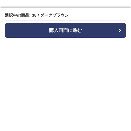
選択中の商品: 38 / ダークブラウン
選択中の商品: 38 / ダークブラウン
購入画面に進む
購入画面に進む
Bizishu
について
会社概要