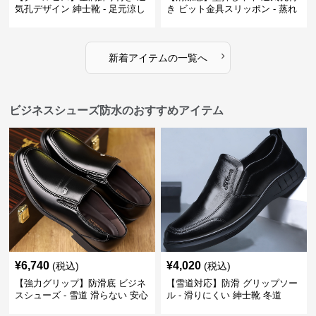
気孔デザイン 紳士靴 - 足元涼し
き ビット金具スリッポン - 蒸れ
い 営業 外回り 通勤
ない レザー 紳士靴
›
新着アイテムの一覧へ
ビジネスシューズ防水のおすすめアイテム
¥
6,740
¥
4,020
(税込)
(税込)
【強力グリップ】防滑底 ビジネ
【雪道対応】防滑 グリップソー
スシューズ - 雪道 滑らない 安心
ル - 滑りにくい 紳士靴 冬道