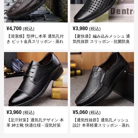
¥
4,700
¥
3,980
(税込)
(税込)
【清潔感】型押し本革 通気孔付
【夏快適】編み込みメッシュ 通
き ビット金具スリッポン - 蒸れ
気性抜群 スリッポン - 抗菌防臭
ない レザー 紳士靴
春夏用 紳士靴
¥
3,960
¥
5,060
(税込)
(税込)
【足汗対策】通気孔デザイン 本
【通気性抜群】通気孔メッシュ
革 紳士靴 快適仕様 - 湿気対策
設計 本革軽量スリッポン - 蒸れ
疲れにくい 涼しい
ない 夏用 クールビズ