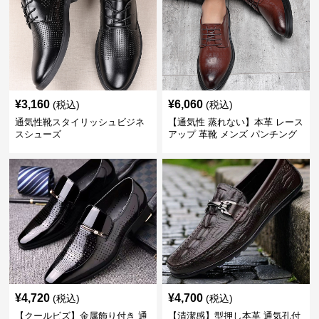
¥
3,160
¥
6,060
(税込)
(税込)
通気性靴スタイリッシュビジネ
【通気性 蒸れない】本革 レース
スシューズ
アップ 革靴 メンズ パンチング
快適 ビジネスシューズ 歩きやす
い 営業
¥
4,720
¥
4,700
(税込)
(税込)
【クールビズ】金属飾り付き 通
【清潔感】型押し本革 通気孔付