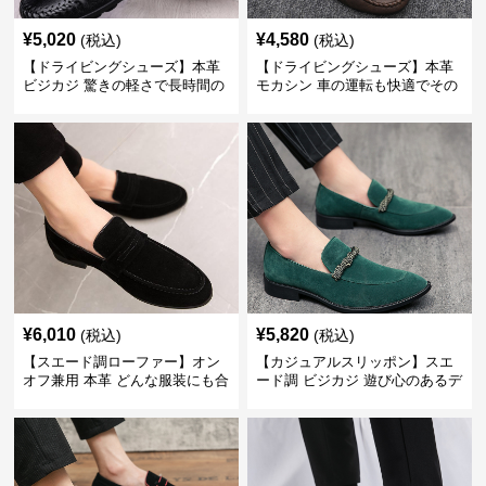
¥
5,020
¥
4,580
(税込)
(税込)
【ドライビングシューズ】本革
【ドライビングシューズ】本革
ビジカジ 驚きの軽さで長時間の
モカシン 車の運転も快適でその
歩行も疲れ知らず
まま街歩きも楽しめる
¥
6,010
¥
5,820
(税込)
(税込)
【スエード調ローファー】オン
【カジュアルスリッポン】スエ
オフ兼用 本革 どんな服装にも合
ード調 ビジカジ 遊び心のあるデ
わせやすく快適な履き心地を提
ザインで自分らしいスタイルを
供
表現