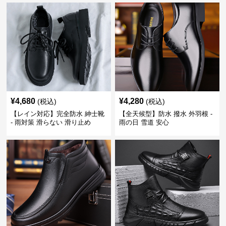
¥
4,680
¥
4,280
(税込)
(税込)
【レイン対応】完全防水 紳士靴
【全天候型】防水 撥水 外羽根 -
- 雨対策 滑らない 滑り止め
雨の日 雪道 安心