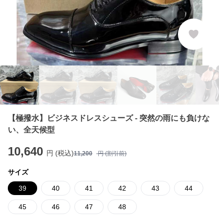
【極撥水】ビジネスドレスシューズ - 突然の雨にも負けな
い、全天候型
10,640
円 (税込)
11,200
円 (割引前)
サイズ
39
40
41
42
43
44
45
46
47
48