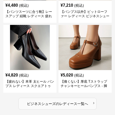
¥
4,480
¥
7,210
(税込)
(税込)
【パンツスーツに合う靴】レー
【パンプス以外】ビットローフ
スアップ 紐靴 レディース 疲れ
ァー レディース ビジネスシュー
ない 太ヒール オックスフォード
ズ ビジネスカジュアル スクエア
ビジネスシューズ
トゥ 疲れない スーツ
¥
4,820
¥
5,020
(税込)
(税込)
【疲れない】本革 太ヒール パン
【痛くない】厚底 Tストラップ
プス レディース スクエアトゥ
チャンキーヒールパンプス - 脚
ビジネスシューズ 営業 スーツ
長効果 かわいい 歩きやすい
歩きやすい
›
ビジネスシューズ
の
レディース
一覧へ