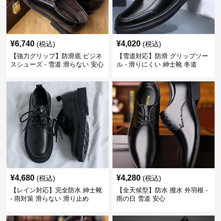
¥
6,740
¥
4,020
(税込)
(税込)
【強力グリップ】防滑底 ビジネ
【雪道対応】防滑 グリップソー
スシューズ - 雪道 滑らない 安心
ル - 滑りにくい 紳士靴 冬道
¥
4,680
¥
4,280
(税込)
(税込)
【レイン対応】完全防水 紳士靴
【全天候型】防水 撥水 外羽根 -
- 雨対策 滑らない 滑り止め
雨の日 雪道 安心