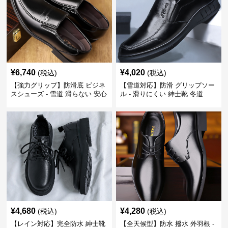
¥
6,740
¥
4,020
(税込)
(税込)
【強力グリップ】防滑底 ビジネ
【雪道対応】防滑 グリップソー
スシューズ - 雪道 滑らない 安心
ル - 滑りにくい 紳士靴 冬道
¥
4,680
¥
4,280
(税込)
(税込)
【レイン対応】完全防水 紳士靴
【全天候型】防水 撥水 外羽根 -