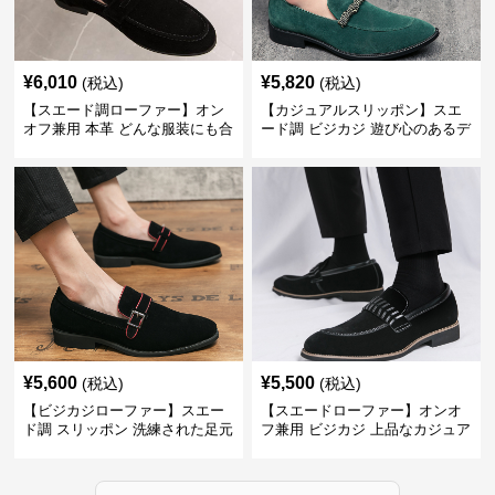
¥
6,010
¥
5,820
(税込)
(税込)
【スエード調ローファー】オン
【カジュアルスリッポン】スエ
オフ兼用 本革 どんな服装にも合
ード調 ビジカジ 遊び心のあるデ
わせやすく快適な履き心地を提
ザインで自分らしいスタイルを
供
表現
¥
5,600
¥
5,500
(税込)
(税込)
【ビジカジローファー】スエー
【スエードローファー】オンオ
ド調 スリッポン 洗練された足元
フ兼用 ビジカジ 上品なカジュア
を演出しジャケットスタイルを
ル感で休日の散歩にも最適
引き立てる