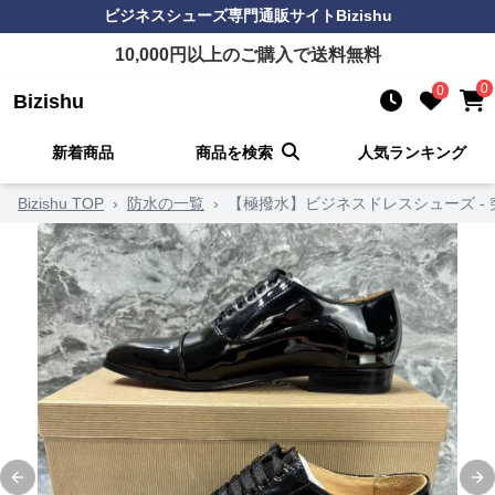
ビジネスシューズ
専門通販サイト
Bizishu
10,000
円以上のご購入で送料無料
0
0
Bizishu
新着商品
商品を検索
人気ランキング
Bizishu TOP
›
防水の一覧
›
【極撥水】ビジネスドレスシューズ -
Previous slide
Ne