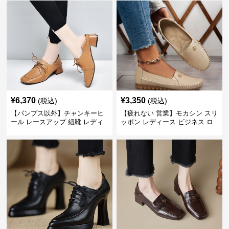
¥
6,370
¥
3,350
(税込)
(税込)
【パンプス以外】チャンキーヒ
【疲れない 営業】モカシン スリ
ール レースアップ 紐靴 レディ
ッポン レディース ビジネス ロ
ース ビジネスシューズ パンツス
ーファー 歩きやすい ビジネスカ
ーツ スクエアトゥ 歩きやすい
ジュアル パンプス以外