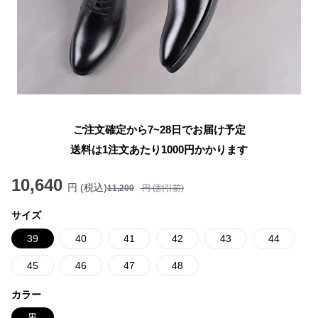
ご注文確定から7~28日でお届け予定
送料は1注文あたり
1000
円かかります
10,640
円 (税込)
11,200
円 (割引前)
サイズ
39
40
41
42
43
44
45
46
47
48
カラー
黒